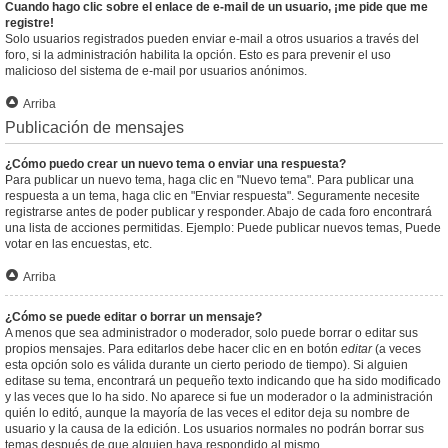
Cuando hago clic sobre el enlace de e-mail de un usuario, ¡me pide que me
registre!
Solo usuarios registrados pueden enviar e-mail a otros usuarios a través del
foro, si la administración habilita la opción. Esto es para prevenir el uso
malicioso del sistema de e-mail por usuarios anónimos.
Arriba
Publicación de mensajes
¿Cómo puedo crear un nuevo tema o enviar una respuesta?
Para publicar un nuevo tema, haga clic en "Nuevo tema". Para publicar una
respuesta a un tema, haga clic en "Enviar respuesta". Seguramente necesite
registrarse antes de poder publicar y responder. Abajo de cada foro encontrará
una lista de acciones permitidas. Ejemplo: Puede publicar nuevos temas, Puede
votar en las encuestas, etc.
Arriba
¿Cómo se puede editar o borrar un mensaje?
A menos que sea administrador o moderador, solo puede borrar o editar sus
propios mensajes. Para editarlos debe hacer clic en en botón
editar
(a veces
esta opción solo es válida durante un cierto periodo de tiempo). Si alguien
editase su tema, encontrará un pequeño texto indicando que ha sido modificado
y las veces que lo ha sido. No aparece si fue un moderador o la administración
quién lo editó, aunque la mayoría de las veces el editor deja su nombre de
usuario y la causa de la edición. Los usuarios normales no podrán borrar sus
temas después de que alguien haya respondido al mismo.