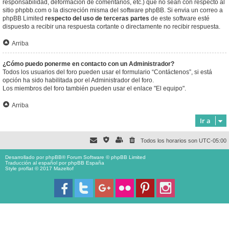
responsabilidad, deformación de comentarios, etc.) que no sean con respecto al
sitio phpbb.com o la discreción misma del software phpBB. Si envia un correo a
phpBB Limited
respecto del uso de terceras partes
de este software esté
dispuesto a recibir una respuesta cortante o directamente no recibir respuesta.
Arriba
¿Cómo puedo ponerme en contacto con un Administrador?
Todos los usuarios del foro pueden usar el formulario “Contáctenos”, si está
opción ha sido habilitada por el Administrador del foro.
Los miembros del foro también pueden usar el enlace "El equipo".
Arriba
Ir a
Todos los horarios son
UTC-05:00
Desarrollado por
phpBB
® Forum Software © phpBB Limited
Traducción al español por
phpBB España
Style proflat © 2017
Mazeltof