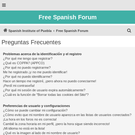
Free Spanish Forum
B
Spanish Institute of Puebla
Free Spanish Forum
u
Preguntas Frecuentes
s
c
Problemas acerca de la identificación y el registro
¿Por qué me tengo que registrar?
a
¿Qué es COPPA? (APPCO)
r
¿Por qué no puedo registrarme?
Me he registrado ¡y no me puedo identificar!
¿Por qué no puedo identificarme?
Hace un tiempo me registré, ¡pero ahora no puedo conectarme!
¡Perdí mi contraseña!
¿Por qué mi sesión de usuario expira automáticamente?
¿Cuál es la función de "Borrar todas las cookies del Sitio"?
Preferencias de usuario y configuraciones
¿Cómo se puede cambiar mi configuración?
¿Cómo evito que mi nombre de usuario aparezca en las listas de usuarios conectados?
¡La hora en los foros no es correcta!
Cambié la zona horaria en mi perfil, ¡pero la hora sigue siendo incorrecto!
¡Mi idioma no está en la lista!
¿Qué es la imagen al lado de mi nombre de usuario?