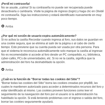
¡Perdí mi contraseña!
No se asuste, ¡calma! Si su contraseña no puede ser recuperada puede
desactivarla o cambiarla. Visite la página de ingreso (login) y haga clic en
Olvidé
mi contraseña
. Siga las instrucciones y estará identificado nuevamente en muy
poco tiempo.
Arriba
¿Por qué mi sesión de usuario expira automáticamente?
Si no activa la casilla
Recordar
cuando ingresa al foro, sus datos se guardan en
una cookie segura, que se elimina al salir de la página o al cabo de cierto
tiempo. Esto previene que su cuenta pueda ser usada por otra persona. Para
que el sistema le reconozca automáticamente solo marque la casilla al ingresar.
No es recomendable si accede al foro desde un PC compartido, e.j. biblioteca,
cyber-cafés, PCs de universidades, etc. Si no ve la casilla, significa que la
administración del foro ha deshabilitado la opción.
Arriba
¿Cuál es la función de "Borrar todas las cookies del Sitio"?
"Borrar todas las cookies del Sitio" borra las cookies creadas por phpBB, las
cuales le mantienen autorizado para acceder a determinados recursos del foro y
estar identificado al mismo. Las cookies proveen funciones como leer el
seguimiento de la navegación del foro por el usuario si la administración ha
habilitado la opción. Si está teniendo problemas con el ingreso o salida del foro,
borrar las cookies seguramente ayudará.