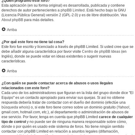
¿Quién programó este foro?
Esta aplicación (en su forma original) es desarrollada, publicada y contiene
derechos de autor pertenecientes a
phpBB Limited
. Está hecho bajo la GNU
(Licencia Pública General) versión 2 (GPL-2.0) y es de libre distribución. Vea
About phpBB
para más detalles.
Arriba
¿Por qué este foro no tiene tal cosa?
Este foro fue escrito y licenciado a través de phpBB Limited. Si usted cree que se
debe añadir alguna característica por favor visite
Centro de phpBB Ideas
(en
Inglés), donde se puede votar en ideas existentes o sugerir nuevas
características.
Arriba
¿Con quién se puede contactar acerca de abusos o usos ilegales
relacionados con este foro?
Cada uno de los administradores que figuran en la lista del grupo donde dice "El
Equipo" es un contacto apropiado para enviar sus quejas. Si así no obtiene
respuesta debería tratar de contactar con el dueño del dominio (efectúe una
búsqueda whois
) o, si este foro tiene correo sobre un dominio gratuito (Yahoo!,
gmail.com, hotmail.com, etc.), al departamento o administración de abusos de
ese servicio. Por favor, tenga en cuenta que phpBB Limited
carece de cualquier
tipo de control
y no puede ser de ninguna manera responsable sobre cómo,
dónde o por quién es usado este sistema de foros. No tiene ningún sentido
contactar con phpBB Limited en relación a asuntos legales (difamación,