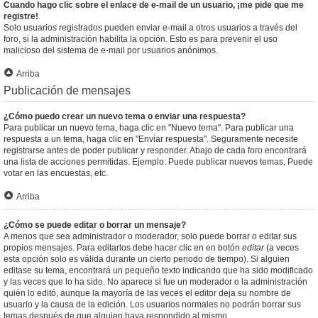
Cuando hago clic sobre el enlace de e-mail de un usuario, ¡me pide que me
registre!
Solo usuarios registrados pueden enviar e-mail a otros usuarios a través del
foro, si la administración habilita la opción. Esto es para prevenir el uso
malicioso del sistema de e-mail por usuarios anónimos.
Arriba
Publicación de mensajes
¿Cómo puedo crear un nuevo tema o enviar una respuesta?
Para publicar un nuevo tema, haga clic en "Nuevo tema". Para publicar una
respuesta a un tema, haga clic en "Enviar respuesta". Seguramente necesite
registrarse antes de poder publicar y responder. Abajo de cada foro encontrará
una lista de acciones permitidas. Ejemplo: Puede publicar nuevos temas, Puede
votar en las encuestas, etc.
Arriba
¿Cómo se puede editar o borrar un mensaje?
A menos que sea administrador o moderador, solo puede borrar o editar sus
propios mensajes. Para editarlos debe hacer clic en en botón
editar
(a veces
esta opción solo es válida durante un cierto periodo de tiempo). Si alguien
editase su tema, encontrará un pequeño texto indicando que ha sido modificado
y las veces que lo ha sido. No aparece si fue un moderador o la administración
quién lo editó, aunque la mayoría de las veces el editor deja su nombre de
usuario y la causa de la edición. Los usuarios normales no podrán borrar sus
temas después de que alguien haya respondido al mismo.