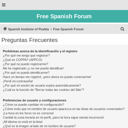
Free Spanish Forum
B
Spanish Institute of Puebla
Free Spanish Forum
u
Preguntas Frecuentes
s
c
Problemas acerca de la identificación y el registro
¿Por qué me tengo que registrar?
a
¿Qué es COPPA? (APPCO)
r
¿Por qué no puedo registrarme?
Me he registrado ¡y no me puedo identificar!
¿Por qué no puedo identificarme?
Hace un tiempo me registré, ¡pero ahora no puedo conectarme!
¡Perdí mi contraseña!
¿Por qué mi sesión de usuario expira automáticamente?
¿Cuál es la función de "Borrar todas las cookies del Sitio"?
Preferencias de usuario y configuraciones
¿Cómo se puede cambiar mi configuración?
¿Cómo evito que mi nombre de usuario aparezca en las listas de usuarios conectados?
¡La hora en los foros no es correcta!
Cambié la zona horaria en mi perfil, ¡pero la hora sigue siendo incorrecto!
¡Mi idioma no está en la lista!
¿Qué es la imagen al lado de mi nombre de usuario?