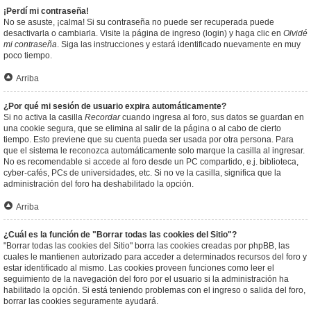
¡Perdí mi contraseña!
No se asuste, ¡calma! Si su contraseña no puede ser recuperada puede
desactivarla o cambiarla. Visite la página de ingreso (login) y haga clic en
Olvidé
mi contraseña
. Siga las instrucciones y estará identificado nuevamente en muy
poco tiempo.
Arriba
¿Por qué mi sesión de usuario expira automáticamente?
Si no activa la casilla
Recordar
cuando ingresa al foro, sus datos se guardan en
una cookie segura, que se elimina al salir de la página o al cabo de cierto
tiempo. Esto previene que su cuenta pueda ser usada por otra persona. Para
que el sistema le reconozca automáticamente solo marque la casilla al ingresar.
No es recomendable si accede al foro desde un PC compartido, e.j. biblioteca,
cyber-cafés, PCs de universidades, etc. Si no ve la casilla, significa que la
administración del foro ha deshabilitado la opción.
Arriba
¿Cuál es la función de "Borrar todas las cookies del Sitio"?
"Borrar todas las cookies del Sitio" borra las cookies creadas por phpBB, las
cuales le mantienen autorizado para acceder a determinados recursos del foro y
estar identificado al mismo. Las cookies proveen funciones como leer el
seguimiento de la navegación del foro por el usuario si la administración ha
habilitado la opción. Si está teniendo problemas con el ingreso o salida del foro,
borrar las cookies seguramente ayudará.