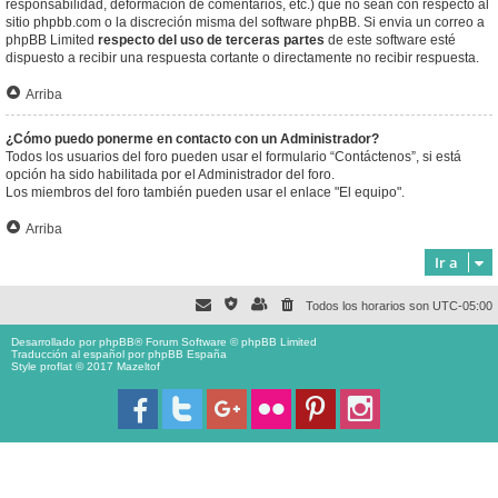
responsabilidad, deformación de comentarios, etc.) que no sean con respecto al
sitio phpbb.com o la discreción misma del software phpBB. Si envia un correo a
phpBB Limited
respecto del uso de terceras partes
de este software esté
dispuesto a recibir una respuesta cortante o directamente no recibir respuesta.
Arriba
¿Cómo puedo ponerme en contacto con un Administrador?
Todos los usuarios del foro pueden usar el formulario “Contáctenos”, si está
opción ha sido habilitada por el Administrador del foro.
Los miembros del foro también pueden usar el enlace "El equipo".
Arriba
Ir a
Todos los horarios son
UTC-05:00
Desarrollado por
phpBB
® Forum Software © phpBB Limited
Traducción al español por
phpBB España
Style proflat © 2017
Mazeltof