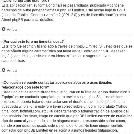
¿Quién programó este foro?
Esta aplicación (en su forma original) es desarrollada, publicada y contiene
derechos de autor pertenecientes a
phpBB Limited
. Está hecho bajo la GNU
(Licencia Pública General) versión 2 (GPL-2.0) y es de libre distribución. Vea
About phpBB
para más detalles.
Arriba
¿Por qué este foro no tiene tal cosa?
Este foro fue escrito y licenciado a través de phpBB Limited. Si usted cree que se
debe añadir alguna característica por favor visite
Centro de phpBB Ideas
(en
Inglés), donde se puede votar en ideas existentes o sugerir nuevas
características.
Arriba
¿Con quién se puede contactar acerca de abusos o usos ilegales
relacionados con este foro?
Cada uno de los administradores que figuran en la lista del grupo donde dice "El
Equipo" es un contacto apropiado para enviar sus quejas. Si así no obtiene
respuesta debería tratar de contactar con el dueño del dominio (efectúe una
búsqueda whois
) o, si este foro tiene correo sobre un dominio gratuito (Yahoo!,
gmail.com, hotmail.com, etc.), al departamento o administración de abusos de
ese servicio. Por favor, tenga en cuenta que phpBB Limited
carece de cualquier
tipo de control
y no puede ser de ninguna manera responsable sobre cómo,
dónde o por quién es usado este sistema de foros. No tiene ningún sentido
contactar con phpBB Limited en relación a asuntos legales (difamación,