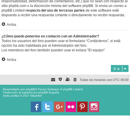
responsabilidad, deformación de comentarios, etc.) que no sean con respecto al
sitio phpbb.com o la discreción misma del software phpBB. Si envia un correo a
phpBB Limited
respecto del uso de terceras partes
de este software esté
dispuesto a recibir una respuesta cortante o directamente no recibir respuesta.
Arriba
¿Cómo puedo ponerme en contacto con un Administrador?
Todos los usuarios del foro pueden usar el formulario “Contáctenos”, si está
opción ha sido habilitada por el Administrador del foro.
Los miembros del foro también pueden usar el enlace "El equipo".
Arriba
Ir a
Todos los horarios son
UTC-05:00
Desarrollado por
phpBB
® Forum Software © phpBB Limited
Traducción al español por
phpBB España
Style proflat © 2017
Mazeltof