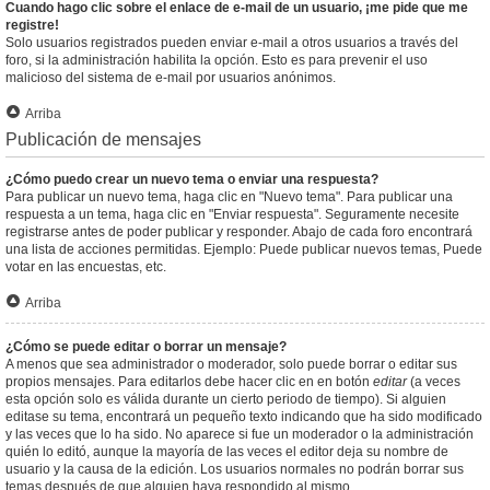
Cuando hago clic sobre el enlace de e-mail de un usuario, ¡me pide que me
registre!
Solo usuarios registrados pueden enviar e-mail a otros usuarios a través del
foro, si la administración habilita la opción. Esto es para prevenir el uso
malicioso del sistema de e-mail por usuarios anónimos.
Arriba
Publicación de mensajes
¿Cómo puedo crear un nuevo tema o enviar una respuesta?
Para publicar un nuevo tema, haga clic en "Nuevo tema". Para publicar una
respuesta a un tema, haga clic en "Enviar respuesta". Seguramente necesite
registrarse antes de poder publicar y responder. Abajo de cada foro encontrará
una lista de acciones permitidas. Ejemplo: Puede publicar nuevos temas, Puede
votar en las encuestas, etc.
Arriba
¿Cómo se puede editar o borrar un mensaje?
A menos que sea administrador o moderador, solo puede borrar o editar sus
propios mensajes. Para editarlos debe hacer clic en en botón
editar
(a veces
esta opción solo es válida durante un cierto periodo de tiempo). Si alguien
editase su tema, encontrará un pequeño texto indicando que ha sido modificado
y las veces que lo ha sido. No aparece si fue un moderador o la administración
quién lo editó, aunque la mayoría de las veces el editor deja su nombre de
usuario y la causa de la edición. Los usuarios normales no podrán borrar sus
temas después de que alguien haya respondido al mismo.