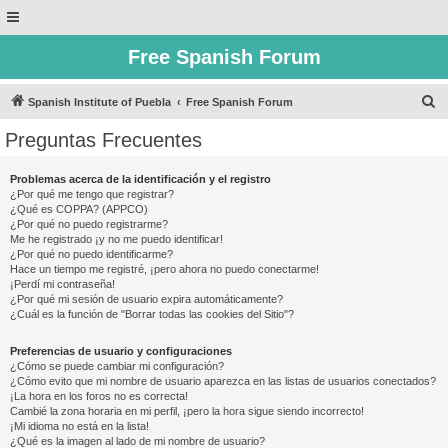
Free Spanish Forum
B
Spanish Institute of Puebla
Free Spanish Forum
u
Preguntas Frecuentes
s
c
Problemas acerca de la identificación y el registro
¿Por qué me tengo que registrar?
a
¿Qué es COPPA? (APPCO)
r
¿Por qué no puedo registrarme?
Me he registrado ¡y no me puedo identificar!
¿Por qué no puedo identificarme?
Hace un tiempo me registré, ¡pero ahora no puedo conectarme!
¡Perdí mi contraseña!
¿Por qué mi sesión de usuario expira automáticamente?
¿Cuál es la función de "Borrar todas las cookies del Sitio"?
Preferencias de usuario y configuraciones
¿Cómo se puede cambiar mi configuración?
¿Cómo evito que mi nombre de usuario aparezca en las listas de usuarios conectados?
¡La hora en los foros no es correcta!
Cambié la zona horaria en mi perfil, ¡pero la hora sigue siendo incorrecto!
¡Mi idioma no está en la lista!
¿Qué es la imagen al lado de mi nombre de usuario?