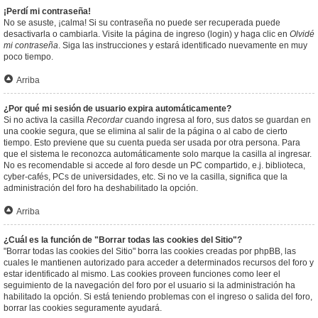
¡Perdí mi contraseña!
No se asuste, ¡calma! Si su contraseña no puede ser recuperada puede
desactivarla o cambiarla. Visite la página de ingreso (login) y haga clic en
Olvidé
mi contraseña
. Siga las instrucciones y estará identificado nuevamente en muy
poco tiempo.
Arriba
¿Por qué mi sesión de usuario expira automáticamente?
Si no activa la casilla
Recordar
cuando ingresa al foro, sus datos se guardan en
una cookie segura, que se elimina al salir de la página o al cabo de cierto
tiempo. Esto previene que su cuenta pueda ser usada por otra persona. Para
que el sistema le reconozca automáticamente solo marque la casilla al ingresar.
No es recomendable si accede al foro desde un PC compartido, e.j. biblioteca,
cyber-cafés, PCs de universidades, etc. Si no ve la casilla, significa que la
administración del foro ha deshabilitado la opción.
Arriba
¿Cuál es la función de "Borrar todas las cookies del Sitio"?
"Borrar todas las cookies del Sitio" borra las cookies creadas por phpBB, las
cuales le mantienen autorizado para acceder a determinados recursos del foro y
estar identificado al mismo. Las cookies proveen funciones como leer el
seguimiento de la navegación del foro por el usuario si la administración ha
habilitado la opción. Si está teniendo problemas con el ingreso o salida del foro,
borrar las cookies seguramente ayudará.