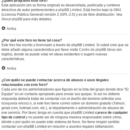
¿Quién programó este foro?
Esta aplicación (en su forma original) es desarrollada, publicada y contiene
derechos de autor pertenecientes a
phpBB Limited
. Está hecho bajo la GNU
(Licencia Pública General) versión 2 (GPL-2.0) y es de libre distribución. Vea
About phpBB
para más detalles.
Arriba
¿Por qué este foro no tiene tal cosa?
Este foro fue escrito y licenciado a través de phpBB Limited. Si usted cree que se
debe añadir alguna característica por favor visite
Centro de phpBB Ideas
(en
Inglés), donde se puede votar en ideas existentes o sugerir nuevas
características.
Arriba
¿Con quién se puede contactar acerca de abusos o usos ilegales
relacionados con este foro?
Cada uno de los administradores que figuran en la lista del grupo donde dice "El
Equipo" es un contacto apropiado para enviar sus quejas. Si así no obtiene
respuesta debería tratar de contactar con el dueño del dominio (efectúe una
búsqueda whois
) o, si este foro tiene correo sobre un dominio gratuito (Yahoo!,
gmail.com, hotmail.com, etc.), al departamento o administración de abusos de
ese servicio. Por favor, tenga en cuenta que phpBB Limited
carece de cualquier
tipo de control
y no puede ser de ninguna manera responsable sobre cómo,
dónde o por quién es usado este sistema de foros. No tiene ningún sentido
contactar con phpBB Limited en relación a asuntos legales (difamación,