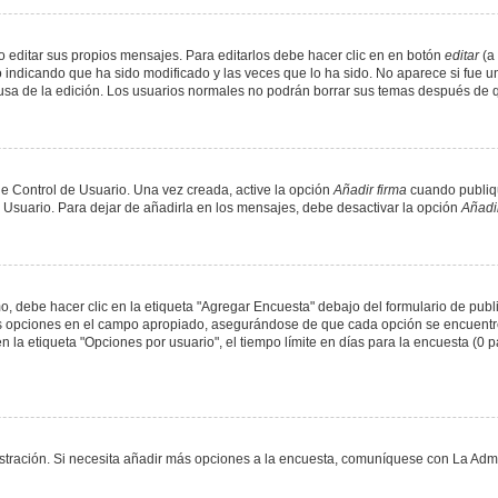
 editar sus propios mensajes. Para editarlos debe hacer clic en en botón
editar
(a 
 indicando que ha sido modificado y las veces que lo ha sido. No aparece si fue u
causa de la edición. Los usuarios normales no podrán borrar sus temas después de
e Control de Usuario. Una vez creada, active la opción
Añadir firma
cuando publiqu
e Usuario. Para dejar de añadirla en los mensajes, debe desactivar la opción
Añadir
 debe hacer clic en la etiqueta "Agregar Encuesta" debajo del formulario de public
dos opciones en el campo apropiado, asegurándose de que cada opción se encuentr
a etiqueta "Opciones por usuario", el tiempo límite en días para la encuesta (0 para
nistración. Si necesita añadir más opciones a la encuesta, comuníquese con La Admi