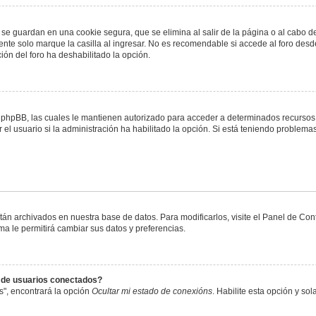
 se guardan en una cookie segura, que se elimina al salir de la página o al cabo 
te solo marque la casilla al ingresar. No es recomendable si accede al foro desde
ación del foro ha deshabilitado la opción.
or phpBB, las cuales le mantienen autorizado para acceder a determinados recursos 
el usuario si la administración ha habilitado la opción. Si está teniendo problemas
stán archivados en nuestra base de datos. Para modificarlos, visite el Panel de Co
ema le permitirá cambiar sus datos y preferencias.
s de usuarios conectados?
s", encontrará la opción
Ocultar mi estado de conexións
. Habilite esta opción y s