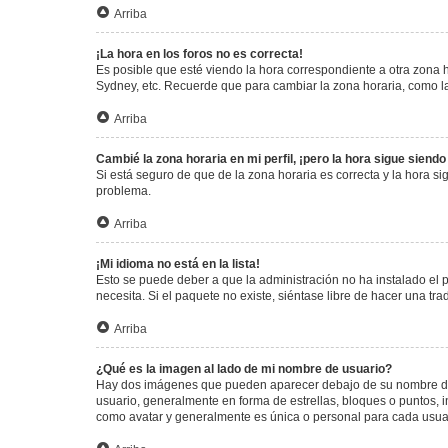
Arriba
¡La hora en los foros no es correcta!
Es posible que esté viendo la hora correspondiente a otra zona ho
Sydney, etc. Recuerde que para cambiar la zona horaria, como la
Arriba
Cambié la zona horaria en mi perfil, ¡pero la hora sigue siendo
Si está seguro de que de la zona horaria es correcta y la hora s
problema.
Arriba
¡Mi idioma no está en la lista!
Esto se puede deber a que la administración no ha instalado el 
necesita. Si el paquete no existe, siéntase libre de hacer una t
Arriba
¿Qué es la imagen al lado de mi nombre de usuario?
Hay dos imágenes que pueden aparecer debajo de su nombre de us
usuario, generalmente en forma de estrellas, bloques o puntos,
como avatar y generalmente es única o personal para cada usua