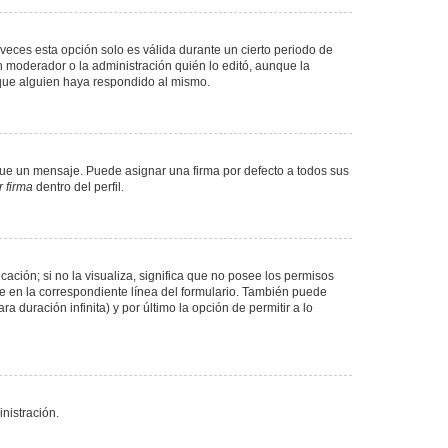
veces esta opción solo es válida durante un cierto periodo de
n moderador o la administración quién lo editó, aunque la
 que alguien haya respondido al mismo.
e un mensaje. Puede asignar una firma por defecto a todos sus
 firma
dentro del perfil.
ación; si no la visualiza, significa que no posee los permisos
e en la correspondiente línea del formulario. También puede
 duración infinita) y por último la opción de permitir a lo
nistración.