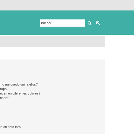
Buscar
Búsqueda avanza
mo me puedo unir a ellos?
Grupo?
ecen en diferentes colores?
inado"?
n en este foro!