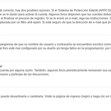
á correcto, hay dos posibles razones. Si el Sistema de Protección Infantil (APPCO)
 se le darán para activar la cuenta. Algunos foros disponen que las cuentas deben
al finalizar el proceso de registro. Si se le envió un e-mail, siga las instrucciones
apturada por un filtro anti-spam. Si está seguro de que la dirección de e-mail que 
, asegúrese de que su nombre de usuario y contraseña se encuentren escritos corr
 foro esté mal configurado por su dueño y/o tenga fallos en la programación, por 
e!
 cuenta por alguna razón. También, algunos foros periódicamente remueven sus us
 nuevo y participe de las discuciones.
uede desactivarla o cambiarla. Visite la página de ingreso (login) y haga clic en