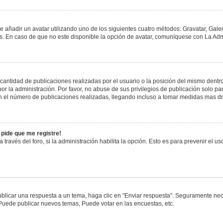
e añadir un avatar utilizando uno de los siguientes cuatro métodos: Gravatar, Gale
 En caso de que no este disponible la opción de avatar, comuníquese con La Admi
antidad de publicaciones realizadas por el usuario o la posición del mismo dentro 
 la administración. Por favor, no abuse de sus privilegios de publicación solo pa
n el número de publicaciones realizadas, llegando incluso a tomar medidas mas drá
 pide que me registre!
 través del foro, si la administración habilita la opción. Esto es para prevenir el 
blicar una respuesta a un tema, haga clic en "Enviar respuesta". Seguramente nece
 Puede publicar nuevos temas, Puede votar en las encuestas, etc.