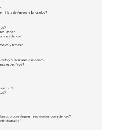
?
e mi lista de Amigos e Ignorados?
ros?
resultado?
ina en blanco?
nsajes y temas?
vorito y suscribirme a un tema?
emas específicos?
ste foro?
tos?
busos o usos ilegales relacionados con este foro?
Administrador?