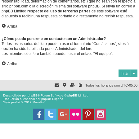
responsabilidad, deformación de comentarios, etc.) que no sean con respecto al
sitio phpbb.com o la discreción misma del software phpBB. Si envia un correo a
phpBB Limited
respecto del uso de terceras partes
de este software esté
dispuesto a recibir una respuesta cortante o directamente no recibir respuesta.
Arriba
¿Cómo puedo ponerme en contacto con un Administrador?
Todos los usuarios del foro pueden usar el formulario “Contáctenos”, si está
opción ha sido habilitada por el Administrador del foro.
Los miembros del foro también pueden usar el enlace "El equipo".
Arriba
Ir a
Todos los horarios son
UTC-05:00
Desarrollado por
phpBB
® Forum Software © phpBB Limited
Traducción al español por
phpBB España
Style proflat © 2017
Mazeltof