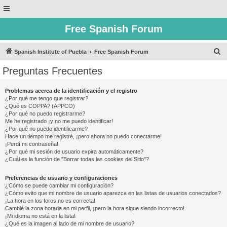
Free Spanish Forum
B
Spanish Institute of Puebla
Free Spanish Forum
u
Preguntas Frecuentes
s
c
Problemas acerca de la identificación y el registro
¿Por qué me tengo que registrar?
a
¿Qué es COPPA? (APPCO)
r
¿Por qué no puedo registrarme?
Me he registrado ¡y no me puedo identificar!
¿Por qué no puedo identificarme?
Hace un tiempo me registré, ¡pero ahora no puedo conectarme!
¡Perdí mi contraseña!
¿Por qué mi sesión de usuario expira automáticamente?
¿Cuál es la función de "Borrar todas las cookies del Sitio"?
Preferencias de usuario y configuraciones
¿Cómo se puede cambiar mi configuración?
¿Cómo evito que mi nombre de usuario aparezca en las listas de usuarios conectados?
¡La hora en los foros no es correcta!
Cambié la zona horaria en mi perfil, ¡pero la hora sigue siendo incorrecto!
¡Mi idioma no está en la lista!
¿Qué es la imagen al lado de mi nombre de usuario?