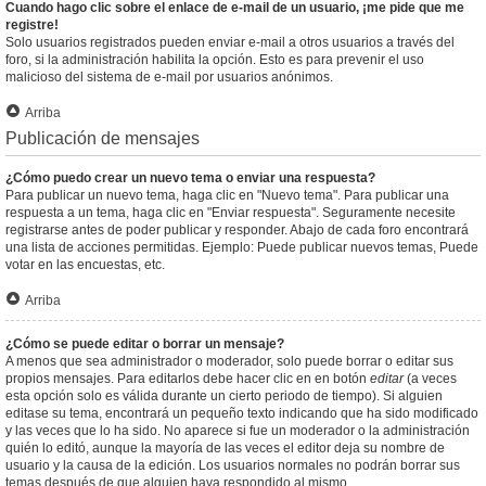
Cuando hago clic sobre el enlace de e-mail de un usuario, ¡me pide que me
registre!
Solo usuarios registrados pueden enviar e-mail a otros usuarios a través del
foro, si la administración habilita la opción. Esto es para prevenir el uso
malicioso del sistema de e-mail por usuarios anónimos.
Arriba
Publicación de mensajes
¿Cómo puedo crear un nuevo tema o enviar una respuesta?
Para publicar un nuevo tema, haga clic en "Nuevo tema". Para publicar una
respuesta a un tema, haga clic en "Enviar respuesta". Seguramente necesite
registrarse antes de poder publicar y responder. Abajo de cada foro encontrará
una lista de acciones permitidas. Ejemplo: Puede publicar nuevos temas, Puede
votar en las encuestas, etc.
Arriba
¿Cómo se puede editar o borrar un mensaje?
A menos que sea administrador o moderador, solo puede borrar o editar sus
propios mensajes. Para editarlos debe hacer clic en en botón
editar
(a veces
esta opción solo es válida durante un cierto periodo de tiempo). Si alguien
editase su tema, encontrará un pequeño texto indicando que ha sido modificado
y las veces que lo ha sido. No aparece si fue un moderador o la administración
quién lo editó, aunque la mayoría de las veces el editor deja su nombre de
usuario y la causa de la edición. Los usuarios normales no podrán borrar sus
temas después de que alguien haya respondido al mismo.