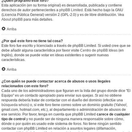
¿Quién programó este foro?
Esta aplicación (en su forma original) es desarrollada, publicada y contiene
derechos de autor pertenecientes a
phpBB Limited
. Está hecho bajo la GNU
(Licencia Pública General) versión 2 (GPL-2.0) y es de libre distribución. Vea
About phpBB
para más detalles.
Arriba
¿Por qué este foro no tiene tal cosa?
Este foro fue escrito y licenciado a través de phpBB Limited. Si usted cree que se
debe añadir alguna característica por favor visite
Centro de phpBB Ideas
(en
Inglés), donde se puede votar en ideas existentes o sugerir nuevas
características.
Arriba
¿Con quién se puede contactar acerca de abusos o usos ilegales
relacionados con este foro?
Cada uno de los administradores que figuran en la lista del grupo donde dice "El
Equipo" es un contacto apropiado para enviar sus quejas. Si así no obtiene
respuesta debería tratar de contactar con el dueño del dominio (efectúe una
búsqueda whois
) o, si este foro tiene correo sobre un dominio gratuito (Yahoo!,
gmail.com, hotmail.com, etc.), al departamento o administración de abusos de
ese servicio. Por favor, tenga en cuenta que phpBB Limited
carece de cualquier
tipo de control
y no puede ser de ninguna manera responsable sobre cómo,
dónde o por quién es usado este sistema de foros. No tiene ningún sentido
contactar con phpBB Limited en relación a asuntos legales (difamación,