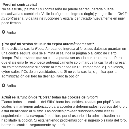
¡Perdí mi contraseña!
No se asuste, ¡calma! Si su contraseña no puede ser recuperada puede
desactivarla o cambiarla. Visite la página de ingreso (login) y haga clic en
Olvidé
mi contraseña
. Siga las instrucciones y estará identificado nuevamente en muy
poco tiempo.
Arriba
¿Por qué mi sesión de usuario expira automáticamente?
Si no activa la casilla
Recordar
cuando ingresa al foro, sus datos se guardan en
una cookie segura, que se elimina al salir de la página o al cabo de cierto
tiempo. Esto previene que su cuenta pueda ser usada por otra persona. Para
que el sistema le reconozca automáticamente solo marque la casilla al ingresar.
No es recomendable si accede al foro desde un PC compartido, e.j. biblioteca,
cyber-cafés, PCs de universidades, etc. Si no ve la casilla, significa que la
administración del foro ha deshabilitado la opción.
Arriba
¿Cuál es la función de "Borrar todas las cookies del Sitio"?
"Borrar todas las cookies del Sitio" borra las cookies creadas por phpBB, las
cuales le mantienen autorizado para acceder a determinados recursos del foro y
estar identificado al mismo. Las cookies proveen funciones como leer el
seguimiento de la navegación del foro por el usuario si la administración ha
habilitado la opción. Si está teniendo problemas con el ingreso o salida del foro,
borrar las cookies seguramente ayudará.