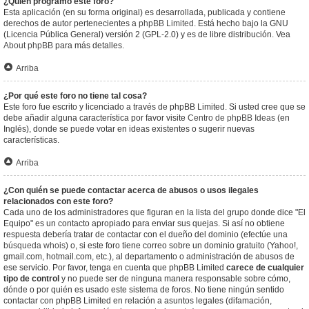
¿Quién programó este foro?
Esta aplicación (en su forma original) es desarrollada, publicada y contiene
derechos de autor pertenecientes a
phpBB Limited
. Está hecho bajo la GNU
(Licencia Pública General) versión 2 (GPL-2.0) y es de libre distribución. Vea
About phpBB
para más detalles.
Arriba
¿Por qué este foro no tiene tal cosa?
Este foro fue escrito y licenciado a través de phpBB Limited. Si usted cree que se
debe añadir alguna característica por favor visite
Centro de phpBB Ideas
(en
Inglés), donde se puede votar en ideas existentes o sugerir nuevas
características.
Arriba
¿Con quién se puede contactar acerca de abusos o usos ilegales
relacionados con este foro?
Cada uno de los administradores que figuran en la lista del grupo donde dice "El
Equipo" es un contacto apropiado para enviar sus quejas. Si así no obtiene
respuesta debería tratar de contactar con el dueño del dominio (efectúe una
búsqueda whois
) o, si este foro tiene correo sobre un dominio gratuito (Yahoo!,
gmail.com, hotmail.com, etc.), al departamento o administración de abusos de
ese servicio. Por favor, tenga en cuenta que phpBB Limited
carece de cualquier
tipo de control
y no puede ser de ninguna manera responsable sobre cómo,
dónde o por quién es usado este sistema de foros. No tiene ningún sentido
contactar con phpBB Limited en relación a asuntos legales (difamación,