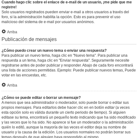
Cuando hago clic sobre el enlace de e-mail de un usuario, ¡me pide que me
registre!
Solo usuarios registrados pueden enviar e-mail a otros usuarios a través del
foro, si la administración habilita la opción. Esto es para prevenir el uso
malicioso del sistema de e-mail por usuarios anónimos.
Arriba
Publicación de mensajes
¿Cómo puedo crear un nuevo tema o enviar una respuesta?
Para publicar un nuevo tema, haga clic en "Nuevo tema". Para publicar una
respuesta a un tema, haga clic en "Enviar respuesta". Seguramente necesite
registrarse antes de poder publicar y responder. Abajo de cada foro encontrará
una lista de acciones permitidas. Ejemplo: Puede publicar nuevos temas, Puede
votar en las encuestas, etc.
Arriba
¿Cómo se puede editar o borrar un mensaje?
A menos que sea administrador o moderador, solo puede borrar o editar sus
propios mensajes. Para editarlos debe hacer clic en en botón
editar
(a veces
esta opción solo es válida durante un cierto periodo de tiempo). Si alguien
editase su tema, encontrará un pequeño texto indicando que ha sido modificado
y las veces que lo ha sido. No aparece si fue un moderador o la administración
quién lo editó, aunque la mayoría de las veces el editor deja su nombre de
usuario y la causa de la edición. Los usuarios normales no podrán borrar sus
temas después de que alguien haya respondido al mismo.