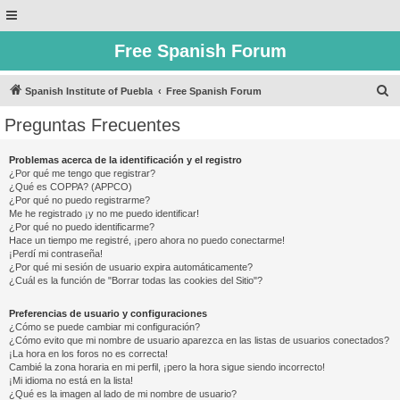
Free Spanish Forum
B
Spanish Institute of Puebla
Free Spanish Forum
u
Preguntas Frecuentes
s
c
Problemas acerca de la identificación y el registro
¿Por qué me tengo que registrar?
a
¿Qué es COPPA? (APPCO)
r
¿Por qué no puedo registrarme?
Me he registrado ¡y no me puedo identificar!
¿Por qué no puedo identificarme?
Hace un tiempo me registré, ¡pero ahora no puedo conectarme!
¡Perdí mi contraseña!
¿Por qué mi sesión de usuario expira automáticamente?
¿Cuál es la función de "Borrar todas las cookies del Sitio"?
Preferencias de usuario y configuraciones
¿Cómo se puede cambiar mi configuración?
¿Cómo evito que mi nombre de usuario aparezca en las listas de usuarios conectados?
¡La hora en los foros no es correcta!
Cambié la zona horaria en mi perfil, ¡pero la hora sigue siendo incorrecto!
¡Mi idioma no está en la lista!
¿Qué es la imagen al lado de mi nombre de usuario?