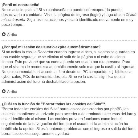
¡Perdí mi contraseña!
No se asuste, ¡calma! Si su contraseña no puede ser recuperada puede
desactivarla o cambiarla. Visite la página de ingreso (login) y haga clic en
Olvidé
mi contraseña
. Siga las instrucciones y estará identificado nuevamente en muy
poco tiempo.
Arriba
¿Por qué mi sesión de usuario expira automáticamente?
Si no activa la casilla
Recordar
cuando ingresa al foro, sus datos se guardan en
una cookie segura, que se elimina al salir de la página o al cabo de cierto
tiempo. Esto previene que su cuenta pueda ser usada por otra persona. Para
que el sistema le reconozca automáticamente solo marque la casilla al ingresar.
No es recomendable si accede al foro desde un PC compartido, e.j. biblioteca,
cyber-cafés, PCs de universidades, etc. Si no ve la casilla, significa que la
administración del foro ha deshabilitado la opción.
Arriba
¿Cuál es la función de "Borrar todas las cookies del Sitio"?
"Borrar todas las cookies del Sitio" borra las cookies creadas por phpBB, las
cuales le mantienen autorizado para acceder a determinados recursos del foro y
estar identificado al mismo. Las cookies proveen funciones como leer el
seguimiento de la navegación del foro por el usuario si la administración ha
habilitado la opción. Si está teniendo problemas con el ingreso o salida del foro,
borrar las cookies seguramente ayudará.