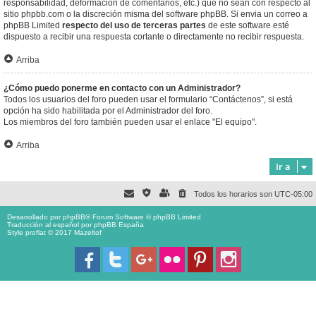
responsabilidad, deformación de comentarios, etc.) que no sean con respecto al
sitio phpbb.com o la discreción misma del software phpBB. Si envia un correo a
phpBB Limited
respecto del uso de terceras partes
de este software esté
dispuesto a recibir una respuesta cortante o directamente no recibir respuesta.
Arriba
¿Cómo puedo ponerme en contacto con un Administrador?
Todos los usuarios del foro pueden usar el formulario “Contáctenos”, si está
opción ha sido habilitada por el Administrador del foro.
Los miembros del foro también pueden usar el enlace "El equipo".
Arriba
Ir a
Todos los horarios son
UTC-05:00
Desarrollado por
phpBB
® Forum Software © phpBB Limited
Traducción al español por
phpBB España
Style proflat © 2017
Mazeltof