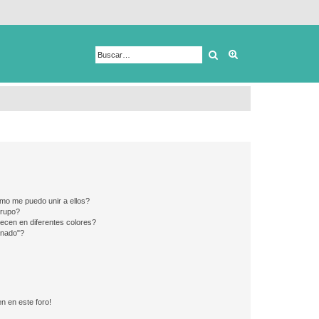
Buscar
Búsqueda avanza
mo me puedo unir a ellos?
Grupo?
ecen en diferentes colores?
inado"?
n en este foro!