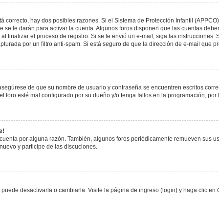
á correcto, hay dos posibles razones. Si el Sistema de Protección Infantil (APPCO)
 se le darán para activar la cuenta. Algunos foros disponen que las cuentas deben
al finalizar el proceso de registro. Si se le envió un e-mail, siga las instrucciones
apturada por un filtro anti-spam. Si está seguro de que la dirección de e-mail que 
, asegúrese de que su nombre de usuario y contraseña se encuentren escritos corr
 foro esté mal configurado por su dueño y/o tenga fallos en la programación, por 
e!
 cuenta por alguna razón. También, algunos foros periódicamente remueven sus us
 nuevo y participe de las discuciones.
uede desactivarla o cambiarla. Visite la página de ingreso (login) y haga clic en