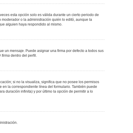
veces esta opción solo es válida durante un cierto periodo de
n moderador o la administración quién lo editó, aunque la
 que alguien haya respondido al mismo.
e un mensaje. Puede asignar una firma por defecto a todos sus
 firma
dentro del perfil.
ación; si no la visualiza, significa que no posee los permisos
e en la correspondiente línea del formulario. También puede
 duración infinita) y por último la opción de permitir a lo
nistración.