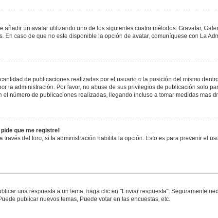
e añadir un avatar utilizando uno de los siguientes cuatro métodos: Gravatar, Gale
 En caso de que no este disponible la opción de avatar, comuníquese con La Admi
antidad de publicaciones realizadas por el usuario o la posición del mismo dentro 
 la administración. Por favor, no abuse de sus privilegios de publicación solo pa
n el número de publicaciones realizadas, llegando incluso a tomar medidas mas drá
 pide que me registre!
 través del foro, si la administración habilita la opción. Esto es para prevenir el 
blicar una respuesta a un tema, haga clic en "Enviar respuesta". Seguramente nece
 Puede publicar nuevos temas, Puede votar en las encuestas, etc.