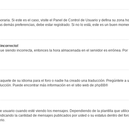
raria. Si este es el caso, visite el Panel de Control de Usuario y defina su zona h
s demás preferencias, debe estar registrado. Si no lo está, este es un buen mome
 incorrecto!
igue siendo incorrecta, entonces la hora almacenada en el servidor es errónea. Por
paquete de su idioma para el foro o nadie ha creado una traducción. Pregúntele a u
raducción. Puede encontrar más información en el sitio web de
phpBB
®
uario cuando esté viendo los mensajes. Dependiendo de la plantilla que utilice el
 indicando la cantidad de mensajes publicados por usted o su estatus dentro del 
rio.