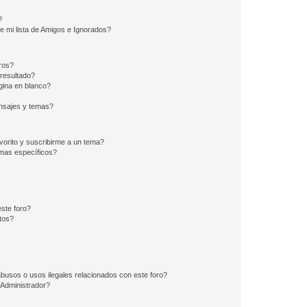
?
e mi lista de Amigos e Ignorados?
ros?
resultado?
ina en blanco?
nsajes y temas?
vorito y suscribirme a un tema?
emas específicos?
ste foro?
tos?
busos o usos ilegales relacionados con este foro?
Administrador?