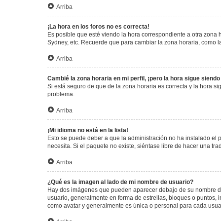
Arriba
¡La hora en los foros no es correcta!
Es posible que esté viendo la hora correspondiente a otra zona ho
Sydney, etc. Recuerde que para cambiar la zona horaria, como la
Arriba
Cambié la zona horaria en mi perfil, ¡pero la hora sigue siendo
Si está seguro de que de la zona horaria es correcta y la hora s
problema.
Arriba
¡Mi idioma no está en la lista!
Esto se puede deber a que la administración no ha instalado el 
necesita. Si el paquete no existe, siéntase libre de hacer una t
Arriba
¿Qué es la imagen al lado de mi nombre de usuario?
Hay dos imágenes que pueden aparecer debajo de su nombre de us
usuario, generalmente en forma de estrellas, bloques o puntos,
como avatar y generalmente es única o personal para cada usua