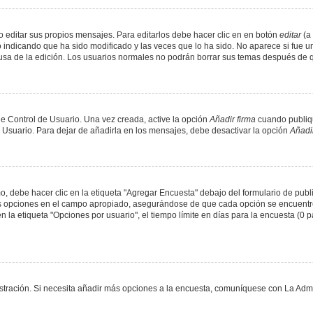
 editar sus propios mensajes. Para editarlos debe hacer clic en en botón
editar
(a 
 indicando que ha sido modificado y las veces que lo ha sido. No aparece si fue u
causa de la edición. Los usuarios normales no podrán borrar sus temas después de
e Control de Usuario. Una vez creada, active la opción
Añadir firma
cuando publiqu
e Usuario. Para dejar de añadirla en los mensajes, debe desactivar la opción
Añadir
 debe hacer clic en la etiqueta "Agregar Encuesta" debajo del formulario de public
dos opciones en el campo apropiado, asegurándose de que cada opción se encuentr
a etiqueta "Opciones por usuario", el tiempo límite en días para la encuesta (0 para
nistración. Si necesita añadir más opciones a la encuesta, comuníquese con La Admi