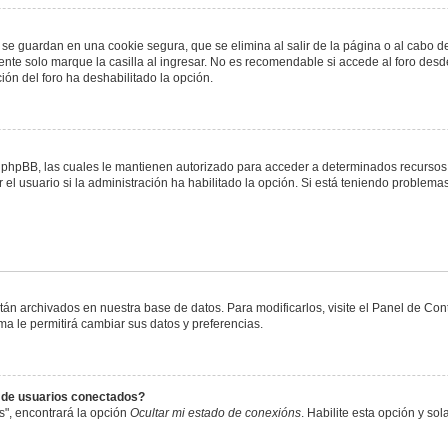
 se guardan en una cookie segura, que se elimina al salir de la página o al cabo 
te solo marque la casilla al ingresar. No es recomendable si accede al foro desde
ación del foro ha deshabilitado la opción.
or phpBB, las cuales le mantienen autorizado para acceder a determinados recursos 
el usuario si la administración ha habilitado la opción. Si está teniendo problemas
stán archivados en nuestra base de datos. Para modificarlos, visite el Panel de Co
ema le permitirá cambiar sus datos y preferencias.
s de usuarios conectados?
s", encontrará la opción
Ocultar mi estado de conexións
. Habilite esta opción y s