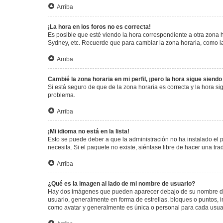
Arriba
¡La hora en los foros no es correcta!
Es posible que esté viendo la hora correspondiente a otra zona ho
Sydney, etc. Recuerde que para cambiar la zona horaria, como la
Arriba
Cambié la zona horaria en mi perfil, ¡pero la hora sigue siendo
Si está seguro de que de la zona horaria es correcta y la hora s
problema.
Arriba
¡Mi idioma no está en la lista!
Esto se puede deber a que la administración no ha instalado el 
necesita. Si el paquete no existe, siéntase libre de hacer una t
Arriba
¿Qué es la imagen al lado de mi nombre de usuario?
Hay dos imágenes que pueden aparecer debajo de su nombre de us
usuario, generalmente en forma de estrellas, bloques o puntos,
como avatar y generalmente es única o personal para cada usua