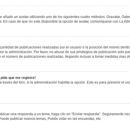
e añadir un avatar utilizando uno de los siguientes cuatro métodos: Gravatar, Gale
 En caso de que no este disponible la opción de avatar, comuníquese con La Admi
antidad de publicaciones realizadas por el usuario o la posición del mismo dentro 
 la administración. Por favor, no abuse de sus privilegios de publicación solo pa
n el número de publicaciones realizadas, llegando incluso a tomar medidas mas drá
 pide que me registre!
 través del foro, si la administración habilita la opción. Esto es para prevenir el 
blicar una respuesta a un tema, haga clic en "Enviar respuesta". Seguramente nece
 Puede publicar nuevos temas, Puede votar en las encuestas, etc.