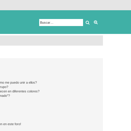
Buscar
Búsqueda avanza
mo me puedo unir a ellos?
Grupo?
ecen en diferentes colores?
inado"?
n en este foro!