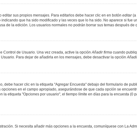
 editar sus propios mensajes. Para editarlos debe hacer clic en en botón
editar
(a 
 indicando que ha sido modificado y las veces que lo ha sido. No aparece si fue u
causa de la edición. Los usuarios normales no podrán borrar sus temas después de
e Control de Usuario. Una vez creada, active la opción
Añadir firma
cuando publiqu
e Usuario. Para dejar de añadirla en los mensajes, debe desactivar la opción
Añadir
 debe hacer clic en la etiqueta "Agregar Encuesta" debajo del formulario de public
dos opciones en el campo apropiado, asegurándose de que cada opción se encuentr
a etiqueta "Opciones por usuario", el tiempo límite en días para la encuesta (0 para
nistración. Si necesita añadir más opciones a la encuesta, comuníquese con La Admi