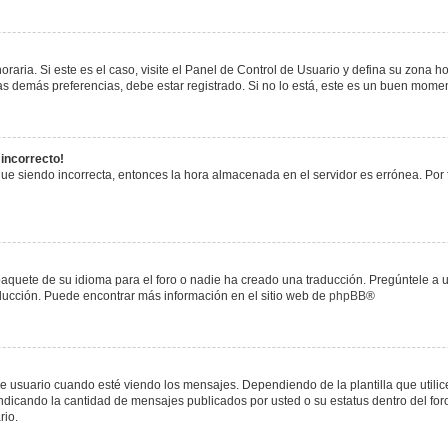
raria. Si este es el caso, visite el Panel de Control de Usuario y defina su zona h
s demás preferencias, debe estar registrado. Si no lo está, este es un buen mome
 incorrecto!
igue siendo incorrecta, entonces la hora almacenada en el servidor es errónea. Por
paquete de su idioma para el foro o nadie ha creado una traducción. Pregúntele a u
raducción. Puede encontrar más información en el sitio web de
phpBB
®
uario cuando esté viendo los mensajes. Dependiendo de la plantilla que utilice el
 indicando la cantidad de mensajes publicados por usted o su estatus dentro del 
rio.