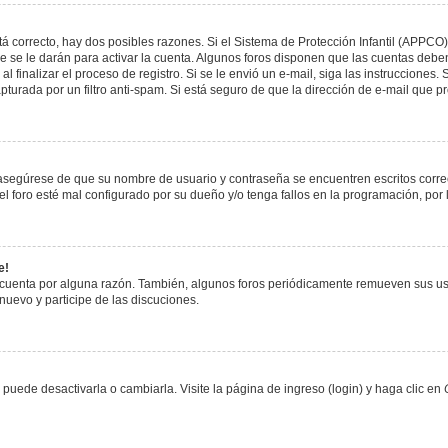
á correcto, hay dos posibles razones. Si el Sistema de Protección Infantil (APPCO)
 se le darán para activar la cuenta. Algunos foros disponen que las cuentas deben
al finalizar el proceso de registro. Si se le envió un e-mail, siga las instrucciones
apturada por un filtro anti-spam. Si está seguro de que la dirección de e-mail que 
, asegúrese de que su nombre de usuario y contraseña se encuentren escritos corr
 foro esté mal configurado por su dueño y/o tenga fallos en la programación, por 
e!
 cuenta por alguna razón. También, algunos foros periódicamente remueven sus us
 nuevo y participe de las discuciones.
uede desactivarla o cambiarla. Visite la página de ingreso (login) y haga clic en