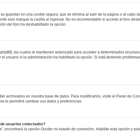
 se guardan en una cookie segura, que se elimina al salir de la página o al cabo 
te solo marque la casilla al ingresar. No es recomendable si accede al foro desde
ación del foro ha deshabilitado la opción.
or phpBB, las cuales le mantienen autorizado para acceder a determinados recursos 
el usuario si la administración ha habilitado la opción. Si está teniendo problemas
stán archivados en nuestra base de datos. Para modificarlos, visite el Panel de Co
ema le permitirá cambiar sus datos y preferencias.
s de usuarios conectados?
s", encontrará la opción
Ocultar mi estado de conexións
. Habilite esta opción y s