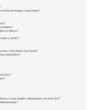
?
e mi lista de Amigos e Ignorados?
ros?
resultado?
ina en blanco?
nsajes y temas?
vorito y suscribirme a un tema?
emas específicos?
ste foro?
tos?
busos o usos ilegales relacionados con este foro?
Administrador?