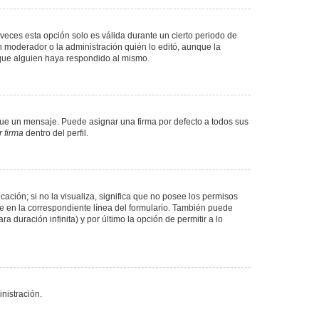
veces esta opción solo es válida durante un cierto periodo de
n moderador o la administración quién lo editó, aunque la
 que alguien haya respondido al mismo.
e un mensaje. Puede asignar una firma por defecto a todos sus
 firma
dentro del perfil.
ación; si no la visualiza, significa que no posee los permisos
e en la correspondiente línea del formulario. También puede
 duración infinita) y por último la opción de permitir a lo
nistración.