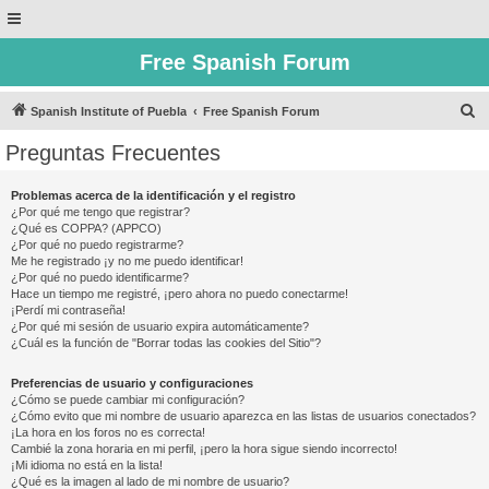
Free Spanish Forum
B
Spanish Institute of Puebla
Free Spanish Forum
u
Preguntas Frecuentes
s
c
Problemas acerca de la identificación y el registro
¿Por qué me tengo que registrar?
a
¿Qué es COPPA? (APPCO)
r
¿Por qué no puedo registrarme?
Me he registrado ¡y no me puedo identificar!
¿Por qué no puedo identificarme?
Hace un tiempo me registré, ¡pero ahora no puedo conectarme!
¡Perdí mi contraseña!
¿Por qué mi sesión de usuario expira automáticamente?
¿Cuál es la función de "Borrar todas las cookies del Sitio"?
Preferencias de usuario y configuraciones
¿Cómo se puede cambiar mi configuración?
¿Cómo evito que mi nombre de usuario aparezca en las listas de usuarios conectados?
¡La hora en los foros no es correcta!
Cambié la zona horaria en mi perfil, ¡pero la hora sigue siendo incorrecto!
¡Mi idioma no está en la lista!
¿Qué es la imagen al lado de mi nombre de usuario?