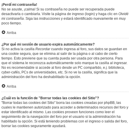
¡Perdí mi contraseña!
No se asuste, ¡calma! Si su contraseña no puede ser recuperada puede
desactivarla o cambiarla. Visite la página de ingreso (login) y haga clic en
Olvidé
mi contraseña
. Siga las instrucciones y estará identificado nuevamente en muy
poco tiempo.
Arriba
¿Por qué mi sesión de usuario expira automáticamente?
Si no activa la casilla
Recordar
cuando ingresa al foro, sus datos se guardan en
una cookie segura, que se elimina al salir de la página o al cabo de cierto
tiempo. Esto previene que su cuenta pueda ser usada por otra persona. Para
que el sistema le reconozca automáticamente solo marque la casilla al ingresar.
No es recomendable si accede al foro desde un PC compartido, e.j. biblioteca,
cyber-cafés, PCs de universidades, etc. Si no ve la casilla, significa que la
administración del foro ha deshabilitado la opción.
Arriba
¿Cuál es la función de "Borrar todas las cookies del Sitio"?
"Borrar todas las cookies del Sitio" borra las cookies creadas por phpBB, las
cuales le mantienen autorizado para acceder a determinados recursos del foro y
estar identificado al mismo. Las cookies proveen funciones como leer el
seguimiento de la navegación del foro por el usuario si la administración ha
habilitado la opción. Si está teniendo problemas con el ingreso o salida del foro,
borrar las cookies seguramente ayudará.