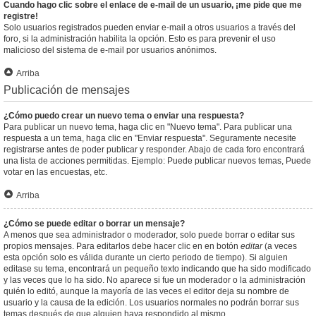
Cuando hago clic sobre el enlace de e-mail de un usuario, ¡me pide que me
registre!
Solo usuarios registrados pueden enviar e-mail a otros usuarios a través del
foro, si la administración habilita la opción. Esto es para prevenir el uso
malicioso del sistema de e-mail por usuarios anónimos.
Arriba
Publicación de mensajes
¿Cómo puedo crear un nuevo tema o enviar una respuesta?
Para publicar un nuevo tema, haga clic en "Nuevo tema". Para publicar una
respuesta a un tema, haga clic en "Enviar respuesta". Seguramente necesite
registrarse antes de poder publicar y responder. Abajo de cada foro encontrará
una lista de acciones permitidas. Ejemplo: Puede publicar nuevos temas, Puede
votar en las encuestas, etc.
Arriba
¿Cómo se puede editar o borrar un mensaje?
A menos que sea administrador o moderador, solo puede borrar o editar sus
propios mensajes. Para editarlos debe hacer clic en en botón
editar
(a veces
esta opción solo es válida durante un cierto periodo de tiempo). Si alguien
editase su tema, encontrará un pequeño texto indicando que ha sido modificado
y las veces que lo ha sido. No aparece si fue un moderador o la administración
quién lo editó, aunque la mayoría de las veces el editor deja su nombre de
usuario y la causa de la edición. Los usuarios normales no podrán borrar sus
temas después de que alguien haya respondido al mismo.