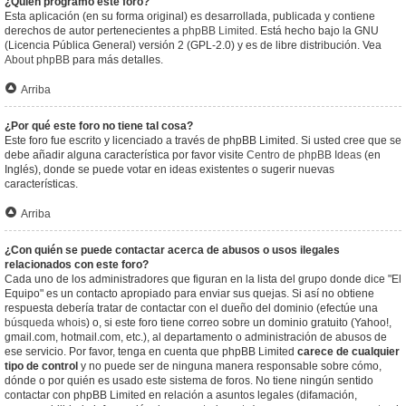
¿Quién programó este foro?
Esta aplicación (en su forma original) es desarrollada, publicada y contiene
derechos de autor pertenecientes a
phpBB Limited
. Está hecho bajo la GNU
(Licencia Pública General) versión 2 (GPL-2.0) y es de libre distribución. Vea
About phpBB
para más detalles.
Arriba
¿Por qué este foro no tiene tal cosa?
Este foro fue escrito y licenciado a través de phpBB Limited. Si usted cree que se
debe añadir alguna característica por favor visite
Centro de phpBB Ideas
(en
Inglés), donde se puede votar en ideas existentes o sugerir nuevas
características.
Arriba
¿Con quién se puede contactar acerca de abusos o usos ilegales
relacionados con este foro?
Cada uno de los administradores que figuran en la lista del grupo donde dice "El
Equipo" es un contacto apropiado para enviar sus quejas. Si así no obtiene
respuesta debería tratar de contactar con el dueño del dominio (efectúe una
búsqueda whois
) o, si este foro tiene correo sobre un dominio gratuito (Yahoo!,
gmail.com, hotmail.com, etc.), al departamento o administración de abusos de
ese servicio. Por favor, tenga en cuenta que phpBB Limited
carece de cualquier
tipo de control
y no puede ser de ninguna manera responsable sobre cómo,
dónde o por quién es usado este sistema de foros. No tiene ningún sentido
contactar con phpBB Limited en relación a asuntos legales (difamación,