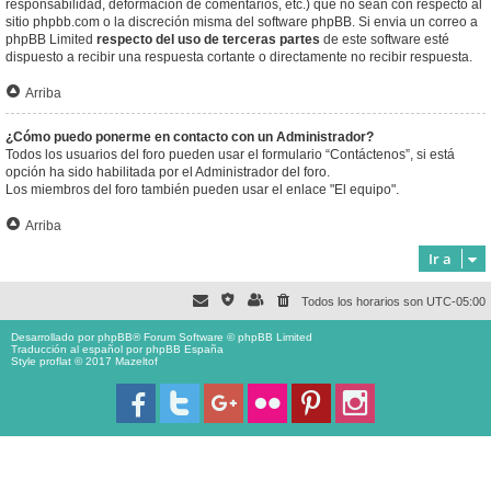
responsabilidad, deformación de comentarios, etc.) que no sean con respecto al
sitio phpbb.com o la discreción misma del software phpBB. Si envia un correo a
phpBB Limited
respecto del uso de terceras partes
de este software esté
dispuesto a recibir una respuesta cortante o directamente no recibir respuesta.
Arriba
¿Cómo puedo ponerme en contacto con un Administrador?
Todos los usuarios del foro pueden usar el formulario “Contáctenos”, si está
opción ha sido habilitada por el Administrador del foro.
Los miembros del foro también pueden usar el enlace "El equipo".
Arriba
Ir a
Todos los horarios son
UTC-05:00
Desarrollado por
phpBB
® Forum Software © phpBB Limited
Traducción al español por
phpBB España
Style proflat © 2017
Mazeltof