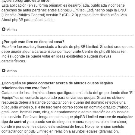
¿Quién programó este foro?
Esta aplicación (en su forma original) es desarrollada, publicada y contiene
derechos de autor pertenecientes a
phpBB Limited
. Está hecho bajo la GNU
(Licencia Pública General) versión 2 (GPL-2.0) y es de libre distribución. Vea
About phpBB
para más detalles.
Arriba
¿Por qué este foro no tiene tal cosa?
Este foro fue escrito y licenciado a través de phpBB Limited. Si usted cree que se
debe añadir alguna característica por favor visite
Centro de phpBB Ideas
(en
Inglés), donde se puede votar en ideas existentes o sugerir nuevas
características.
Arriba
¿Con quién se puede contactar acerca de abusos o usos ilegales
relacionados con este foro?
Cada uno de los administradores que figuran en la lista del grupo donde dice "El
Equipo" es un contacto apropiado para enviar sus quejas. Si así no obtiene
respuesta debería tratar de contactar con el dueño del dominio (efectúe una
búsqueda whois
) o, si este foro tiene correo sobre un dominio gratuito (Yahoo!,
gmail.com, hotmail.com, etc.), al departamento o administración de abusos de
ese servicio. Por favor, tenga en cuenta que phpBB Limited
carece de cualquier
tipo de control
y no puede ser de ninguna manera responsable sobre cómo,
dónde o por quién es usado este sistema de foros. No tiene ningún sentido
contactar con phpBB Limited en relación a asuntos legales (difamación,