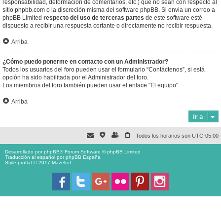
responsabilidad, deformación de comentarios, etc.) que no sean con respecto al
sitio phpbb.com o la discreción misma del software phpBB. Si envia un correo a
phpBB Limited
respecto del uso de terceras partes
de este software esté
dispuesto a recibir una respuesta cortante o directamente no recibir respuesta.
Arriba
¿Cómo puedo ponerme en contacto con un Administrador?
Todos los usuarios del foro pueden usar el formulario “Contáctenos”, si está
opción ha sido habilitada por el Administrador del foro.
Los miembros del foro también pueden usar el enlace "El equipo".
Arriba
Ir a
Todos los horarios son
UTC-05:00
Desarrollado por
phpBB
® Forum Software © phpBB Limited
Traducción al español por
phpBB España
Style proflat © 2017
Mazeltof