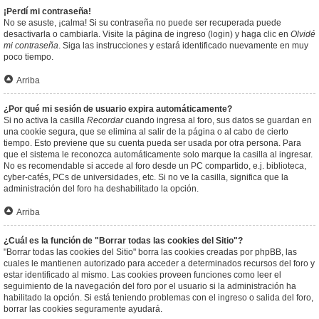
¡Perdí mi contraseña!
No se asuste, ¡calma! Si su contraseña no puede ser recuperada puede
desactivarla o cambiarla. Visite la página de ingreso (login) y haga clic en
Olvidé
mi contraseña
. Siga las instrucciones y estará identificado nuevamente en muy
poco tiempo.
Arriba
¿Por qué mi sesión de usuario expira automáticamente?
Si no activa la casilla
Recordar
cuando ingresa al foro, sus datos se guardan en
una cookie segura, que se elimina al salir de la página o al cabo de cierto
tiempo. Esto previene que su cuenta pueda ser usada por otra persona. Para
que el sistema le reconozca automáticamente solo marque la casilla al ingresar.
No es recomendable si accede al foro desde un PC compartido, e.j. biblioteca,
cyber-cafés, PCs de universidades, etc. Si no ve la casilla, significa que la
administración del foro ha deshabilitado la opción.
Arriba
¿Cuál es la función de "Borrar todas las cookies del Sitio"?
"Borrar todas las cookies del Sitio" borra las cookies creadas por phpBB, las
cuales le mantienen autorizado para acceder a determinados recursos del foro y
estar identificado al mismo. Las cookies proveen funciones como leer el
seguimiento de la navegación del foro por el usuario si la administración ha
habilitado la opción. Si está teniendo problemas con el ingreso o salida del foro,
borrar las cookies seguramente ayudará.