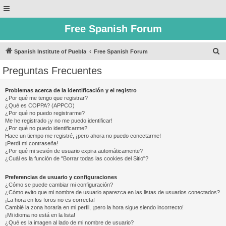
Free Spanish Forum
B
Spanish Institute of Puebla
Free Spanish Forum
u
Preguntas Frecuentes
s
c
Problemas acerca de la identificación y el registro
¿Por qué me tengo que registrar?
a
¿Qué es COPPA? (APPCO)
r
¿Por qué no puedo registrarme?
Me he registrado ¡y no me puedo identificar!
¿Por qué no puedo identificarme?
Hace un tiempo me registré, ¡pero ahora no puedo conectarme!
¡Perdí mi contraseña!
¿Por qué mi sesión de usuario expira automáticamente?
¿Cuál es la función de "Borrar todas las cookies del Sitio"?
Preferencias de usuario y configuraciones
¿Cómo se puede cambiar mi configuración?
¿Cómo evito que mi nombre de usuario aparezca en las listas de usuarios conectados?
¡La hora en los foros no es correcta!
Cambié la zona horaria en mi perfil, ¡pero la hora sigue siendo incorrecto!
¡Mi idioma no está en la lista!
¿Qué es la imagen al lado de mi nombre de usuario?