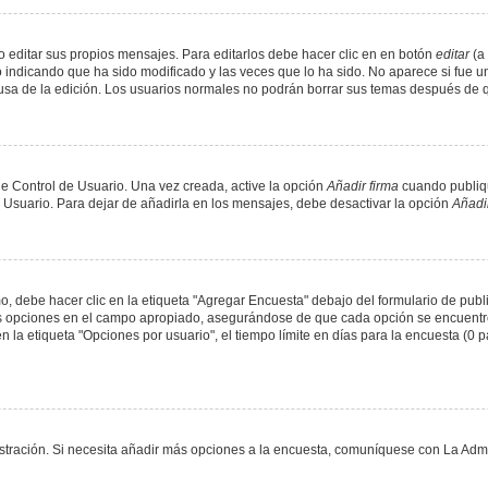
 editar sus propios mensajes. Para editarlos debe hacer clic en en botón
editar
(a 
 indicando que ha sido modificado y las veces que lo ha sido. No aparece si fue u
causa de la edición. Los usuarios normales no podrán borrar sus temas después de
e Control de Usuario. Una vez creada, active la opción
Añadir firma
cuando publiqu
e Usuario. Para dejar de añadirla en los mensajes, debe desactivar la opción
Añadir
 debe hacer clic en la etiqueta "Agregar Encuesta" debajo del formulario de public
dos opciones en el campo apropiado, asegurándose de que cada opción se encuentr
a etiqueta "Opciones por usuario", el tiempo límite en días para la encuesta (0 para
nistración. Si necesita añadir más opciones a la encuesta, comuníquese con La Admi