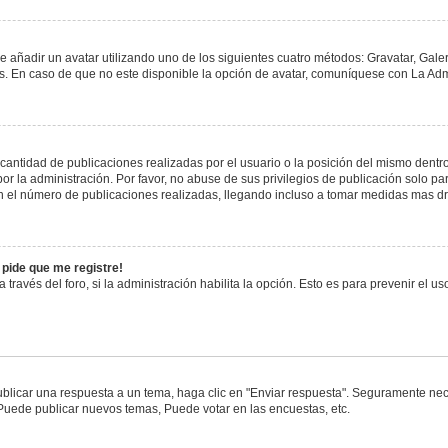
e añadir un avatar utilizando uno de los siguientes cuatro métodos: Gravatar, Gale
 En caso de que no este disponible la opción de avatar, comuníquese con La Admi
antidad de publicaciones realizadas por el usuario o la posición del mismo dentro 
 la administración. Por favor, no abuse de sus privilegios de publicación solo pa
n el número de publicaciones realizadas, llegando incluso a tomar medidas mas drá
 pide que me registre!
 través del foro, si la administración habilita la opción. Esto es para prevenir el 
blicar una respuesta a un tema, haga clic en "Enviar respuesta". Seguramente nece
 Puede publicar nuevos temas, Puede votar en las encuestas, etc.