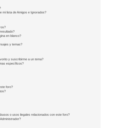
?
e mi lista de Amigos e Ignorados?
ros?
resultado?
ina en blanco?
nsajes y temas?
vorito y suscribirme a un tema?
emas específicos?
ste foro?
tos?
busos o usos ilegales relacionados con este foro?
Administrador?