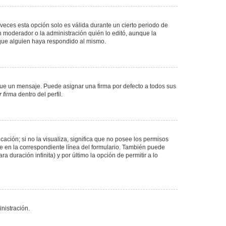
veces esta opción solo es válida durante un cierto periodo de
n moderador o la administración quién lo editó, aunque la
 que alguien haya respondido al mismo.
e un mensaje. Puede asignar una firma por defecto a todos sus
 firma
dentro del perfil.
ación; si no la visualiza, significa que no posee los permisos
e en la correspondiente línea del formulario. También puede
 duración infinita) y por último la opción de permitir a lo
nistración.