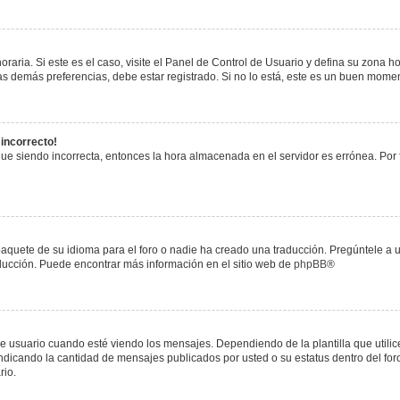
raria. Si este es el caso, visite el Panel de Control de Usuario y defina su zona h
s demás preferencias, debe estar registrado. Si no lo está, este es un buen mome
 incorrecto!
igue siendo incorrecta, entonces la hora almacenada en el servidor es errónea. Por
paquete de su idioma para el foro o nadie ha creado una traducción. Pregúntele a u
raducción. Puede encontrar más información en el sitio web de
phpBB
®
uario cuando esté viendo los mensajes. Dependiendo de la plantilla que utilice el
 indicando la cantidad de mensajes publicados por usted o su estatus dentro del 
rio.