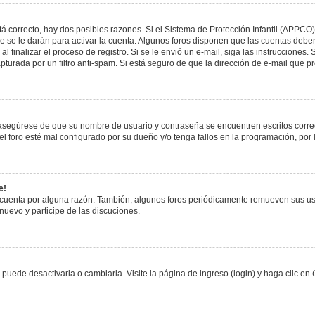
á correcto, hay dos posibles razones. Si el Sistema de Protección Infantil (APPCO)
 se le darán para activar la cuenta. Algunos foros disponen que las cuentas deben
al finalizar el proceso de registro. Si se le envió un e-mail, siga las instrucciones
apturada por un filtro anti-spam. Si está seguro de que la dirección de e-mail que 
, asegúrese de que su nombre de usuario y contraseña se encuentren escritos corr
 foro esté mal configurado por su dueño y/o tenga fallos en la programación, por 
e!
 cuenta por alguna razón. También, algunos foros periódicamente remueven sus us
 nuevo y participe de las discuciones.
uede desactivarla o cambiarla. Visite la página de ingreso (login) y haga clic en