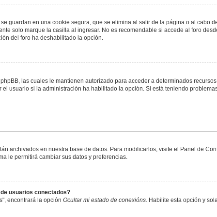
 se guardan en una cookie segura, que se elimina al salir de la página o al cabo 
te solo marque la casilla al ingresar. No es recomendable si accede al foro desde
ación del foro ha deshabilitado la opción.
or phpBB, las cuales le mantienen autorizado para acceder a determinados recursos 
el usuario si la administración ha habilitado la opción. Si está teniendo problemas
stán archivados en nuestra base de datos. Para modificarlos, visite el Panel de Co
ema le permitirá cambiar sus datos y preferencias.
s de usuarios conectados?
s", encontrará la opción
Ocultar mi estado de conexións
. Habilite esta opción y s