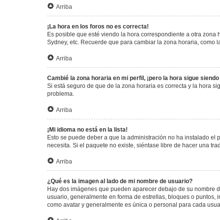
Arriba
¡La hora en los foros no es correcta!
Es posible que esté viendo la hora correspondiente a otra zona ho
Sydney, etc. Recuerde que para cambiar la zona horaria, como la
Arriba
Cambié la zona horaria en mi perfil, ¡pero la hora sigue siendo
Si está seguro de que de la zona horaria es correcta y la hora s
problema.
Arriba
¡Mi idioma no está en la lista!
Esto se puede deber a que la administración no ha instalado el 
necesita. Si el paquete no existe, siéntase libre de hacer una t
Arriba
¿Qué es la imagen al lado de mi nombre de usuario?
Hay dos imágenes que pueden aparecer debajo de su nombre de us
usuario, generalmente en forma de estrellas, bloques o puntos,
como avatar y generalmente es única o personal para cada usua