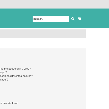
Buscar
Búsqueda avanza
mo me puedo unir a ellos?
Grupo?
ecen en diferentes colores?
inado"?
n en este foro!