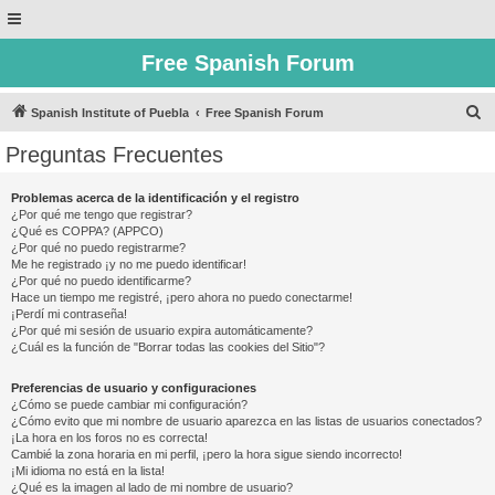
Free Spanish Forum
B
Spanish Institute of Puebla
Free Spanish Forum
u
Preguntas Frecuentes
s
c
Problemas acerca de la identificación y el registro
¿Por qué me tengo que registrar?
a
¿Qué es COPPA? (APPCO)
r
¿Por qué no puedo registrarme?
Me he registrado ¡y no me puedo identificar!
¿Por qué no puedo identificarme?
Hace un tiempo me registré, ¡pero ahora no puedo conectarme!
¡Perdí mi contraseña!
¿Por qué mi sesión de usuario expira automáticamente?
¿Cuál es la función de "Borrar todas las cookies del Sitio"?
Preferencias de usuario y configuraciones
¿Cómo se puede cambiar mi configuración?
¿Cómo evito que mi nombre de usuario aparezca en las listas de usuarios conectados?
¡La hora en los foros no es correcta!
Cambié la zona horaria en mi perfil, ¡pero la hora sigue siendo incorrecto!
¡Mi idioma no está en la lista!
¿Qué es la imagen al lado de mi nombre de usuario?