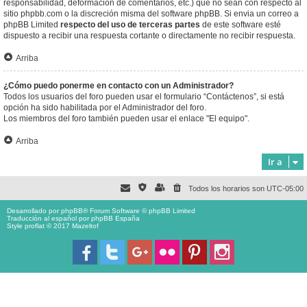
responsabilidad, deformación de comentarios, etc.) que no sean con respecto al
sitio phpbb.com o la discreción misma del software phpBB. Si envia un correo a
phpBB Limited
respecto del uso de terceras partes
de este software esté
dispuesto a recibir una respuesta cortante o directamente no recibir respuesta.
Arriba
¿Cómo puedo ponerme en contacto con un Administrador?
Todos los usuarios del foro pueden usar el formulario “Contáctenos”, si está
opción ha sido habilitada por el Administrador del foro.
Los miembros del foro también pueden usar el enlace "El equipo".
Arriba
Ir a
Todos los horarios son
UTC-05:00
Desarrollado por
phpBB
® Forum Software © phpBB Limited
Traducción al español por
phpBB España
Style proflat © 2017
Mazeltof