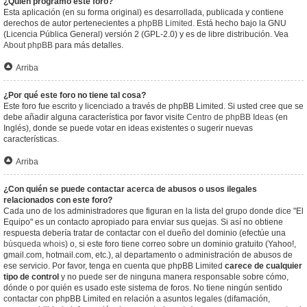
¿Quién programó este foro?
Esta aplicación (en su forma original) es desarrollada, publicada y contiene
derechos de autor pertenecientes a
phpBB Limited
. Está hecho bajo la GNU
(Licencia Pública General) versión 2 (GPL-2.0) y es de libre distribución. Vea
About phpBB
para más detalles.
Arriba
¿Por qué este foro no tiene tal cosa?
Este foro fue escrito y licenciado a través de phpBB Limited. Si usted cree que se
debe añadir alguna característica por favor visite
Centro de phpBB Ideas
(en
Inglés), donde se puede votar en ideas existentes o sugerir nuevas
características.
Arriba
¿Con quién se puede contactar acerca de abusos o usos ilegales
relacionados con este foro?
Cada uno de los administradores que figuran en la lista del grupo donde dice "El
Equipo" es un contacto apropiado para enviar sus quejas. Si así no obtiene
respuesta debería tratar de contactar con el dueño del dominio (efectúe una
búsqueda whois
) o, si este foro tiene correo sobre un dominio gratuito (Yahoo!,
gmail.com, hotmail.com, etc.), al departamento o administración de abusos de
ese servicio. Por favor, tenga en cuenta que phpBB Limited
carece de cualquier
tipo de control
y no puede ser de ninguna manera responsable sobre cómo,
dónde o por quién es usado este sistema de foros. No tiene ningún sentido
contactar con phpBB Limited en relación a asuntos legales (difamación,