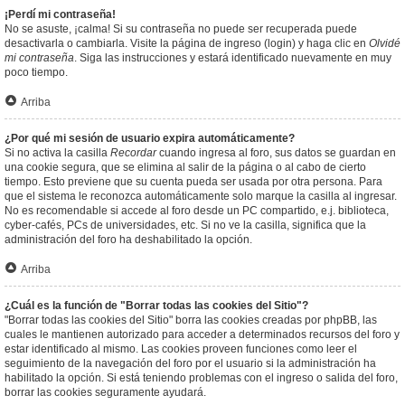
¡Perdí mi contraseña!
No se asuste, ¡calma! Si su contraseña no puede ser recuperada puede
desactivarla o cambiarla. Visite la página de ingreso (login) y haga clic en
Olvidé
mi contraseña
. Siga las instrucciones y estará identificado nuevamente en muy
poco tiempo.
Arriba
¿Por qué mi sesión de usuario expira automáticamente?
Si no activa la casilla
Recordar
cuando ingresa al foro, sus datos se guardan en
una cookie segura, que se elimina al salir de la página o al cabo de cierto
tiempo. Esto previene que su cuenta pueda ser usada por otra persona. Para
que el sistema le reconozca automáticamente solo marque la casilla al ingresar.
No es recomendable si accede al foro desde un PC compartido, e.j. biblioteca,
cyber-cafés, PCs de universidades, etc. Si no ve la casilla, significa que la
administración del foro ha deshabilitado la opción.
Arriba
¿Cuál es la función de "Borrar todas las cookies del Sitio"?
"Borrar todas las cookies del Sitio" borra las cookies creadas por phpBB, las
cuales le mantienen autorizado para acceder a determinados recursos del foro y
estar identificado al mismo. Las cookies proveen funciones como leer el
seguimiento de la navegación del foro por el usuario si la administración ha
habilitado la opción. Si está teniendo problemas con el ingreso o salida del foro,
borrar las cookies seguramente ayudará.