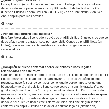
¿Quién programó este foro?
Esta aplicación (en su forma original) es desarrollada, publicada y contiene
derechos de autor pertenecientes a
phpBB Limited
. Está hecho bajo la GNU
(Licencia Pública General) versión 2 (GPL-2.0) y es de libre distribución. Vea
About phpBB
para más detalles.
Arriba
¿Por qué este foro no tiene tal cosa?
Este foro fue escrito y licenciado a través de phpBB Limited. Si usted cree que se
debe añadir alguna característica por favor visite
Centro de phpBB Ideas
(en
Inglés), donde se puede votar en ideas existentes o sugerir nuevas
características.
Arriba
¿Con quién se puede contactar acerca de abusos o usos ilegales
relacionados con este foro?
Cada uno de los administradores que figuran en la lista del grupo donde dice "El
Equipo" es un contacto apropiado para enviar sus quejas. Si así no obtiene
respuesta debería tratar de contactar con el dueño del dominio (efectúe una
búsqueda whois
) o, si este foro tiene correo sobre un dominio gratuito (Yahoo!,
gmail.com, hotmail.com, etc.), al departamento o administración de abusos de
ese servicio. Por favor, tenga en cuenta que phpBB Limited
carece de cualquier
tipo de control
y no puede ser de ninguna manera responsable sobre cómo,
dónde o por quién es usado este sistema de foros. No tiene ningún sentido
contactar con phpBB Limited en relación a asuntos legales (difamación,