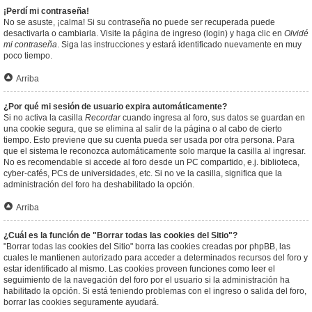
¡Perdí mi contraseña!
No se asuste, ¡calma! Si su contraseña no puede ser recuperada puede
desactivarla o cambiarla. Visite la página de ingreso (login) y haga clic en
Olvidé
mi contraseña
. Siga las instrucciones y estará identificado nuevamente en muy
poco tiempo.
Arriba
¿Por qué mi sesión de usuario expira automáticamente?
Si no activa la casilla
Recordar
cuando ingresa al foro, sus datos se guardan en
una cookie segura, que se elimina al salir de la página o al cabo de cierto
tiempo. Esto previene que su cuenta pueda ser usada por otra persona. Para
que el sistema le reconozca automáticamente solo marque la casilla al ingresar.
No es recomendable si accede al foro desde un PC compartido, e.j. biblioteca,
cyber-cafés, PCs de universidades, etc. Si no ve la casilla, significa que la
administración del foro ha deshabilitado la opción.
Arriba
¿Cuál es la función de "Borrar todas las cookies del Sitio"?
"Borrar todas las cookies del Sitio" borra las cookies creadas por phpBB, las
cuales le mantienen autorizado para acceder a determinados recursos del foro y
estar identificado al mismo. Las cookies proveen funciones como leer el
seguimiento de la navegación del foro por el usuario si la administración ha
habilitado la opción. Si está teniendo problemas con el ingreso o salida del foro,
borrar las cookies seguramente ayudará.