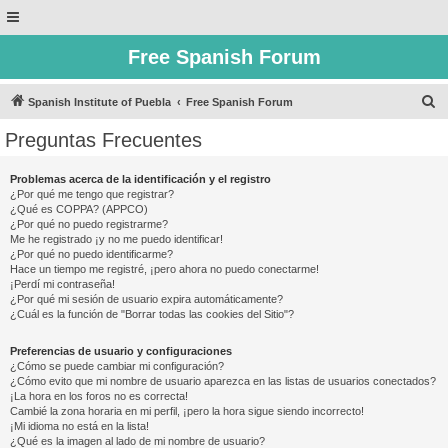
Free Spanish Forum
B
Spanish Institute of Puebla
Free Spanish Forum
u
Preguntas Frecuentes
s
c
Problemas acerca de la identificación y el registro
¿Por qué me tengo que registrar?
a
¿Qué es COPPA? (APPCO)
r
¿Por qué no puedo registrarme?
Me he registrado ¡y no me puedo identificar!
¿Por qué no puedo identificarme?
Hace un tiempo me registré, ¡pero ahora no puedo conectarme!
¡Perdí mi contraseña!
¿Por qué mi sesión de usuario expira automáticamente?
¿Cuál es la función de "Borrar todas las cookies del Sitio"?
Preferencias de usuario y configuraciones
¿Cómo se puede cambiar mi configuración?
¿Cómo evito que mi nombre de usuario aparezca en las listas de usuarios conectados?
¡La hora en los foros no es correcta!
Cambié la zona horaria en mi perfil, ¡pero la hora sigue siendo incorrecto!
¡Mi idioma no está en la lista!
¿Qué es la imagen al lado de mi nombre de usuario?