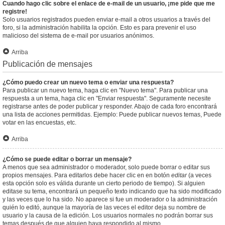
Cuando hago clic sobre el enlace de e-mail de un usuario, ¡me pide que me
registre!
Solo usuarios registrados pueden enviar e-mail a otros usuarios a través del
foro, si la administración habilita la opción. Esto es para prevenir el uso
malicioso del sistema de e-mail por usuarios anónimos.
Arriba
Publicación de mensajes
¿Cómo puedo crear un nuevo tema o enviar una respuesta?
Para publicar un nuevo tema, haga clic en "Nuevo tema". Para publicar una
respuesta a un tema, haga clic en "Enviar respuesta". Seguramente necesite
registrarse antes de poder publicar y responder. Abajo de cada foro encontrará
una lista de acciones permitidas. Ejemplo: Puede publicar nuevos temas, Puede
votar en las encuestas, etc.
Arriba
¿Cómo se puede editar o borrar un mensaje?
A menos que sea administrador o moderador, solo puede borrar o editar sus
propios mensajes. Para editarlos debe hacer clic en en botón
editar
(a veces
esta opción solo es válida durante un cierto periodo de tiempo). Si alguien
editase su tema, encontrará un pequeño texto indicando que ha sido modificado
y las veces que lo ha sido. No aparece si fue un moderador o la administración
quién lo editó, aunque la mayoría de las veces el editor deja su nombre de
usuario y la causa de la edición. Los usuarios normales no podrán borrar sus
temas después de que alguien haya respondido al mismo.