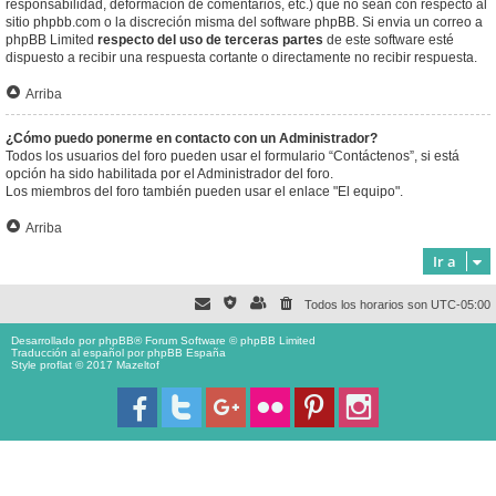
responsabilidad, deformación de comentarios, etc.) que no sean con respecto al
sitio phpbb.com o la discreción misma del software phpBB. Si envia un correo a
phpBB Limited
respecto del uso de terceras partes
de este software esté
dispuesto a recibir una respuesta cortante o directamente no recibir respuesta.
Arriba
¿Cómo puedo ponerme en contacto con un Administrador?
Todos los usuarios del foro pueden usar el formulario “Contáctenos”, si está
opción ha sido habilitada por el Administrador del foro.
Los miembros del foro también pueden usar el enlace "El equipo".
Arriba
Ir a
Todos los horarios son
UTC-05:00
Desarrollado por
phpBB
® Forum Software © phpBB Limited
Traducción al español por
phpBB España
Style proflat © 2017
Mazeltof