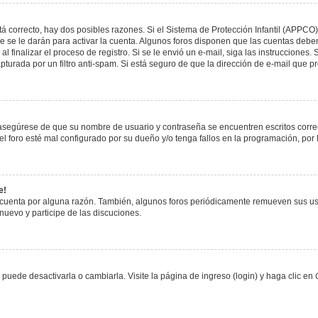
á correcto, hay dos posibles razones. Si el Sistema de Protección Infantil (APPCO)
 se le darán para activar la cuenta. Algunos foros disponen que las cuentas deben
al finalizar el proceso de registro. Si se le envió un e-mail, siga las instrucciones
apturada por un filtro anti-spam. Si está seguro de que la dirección de e-mail que 
, asegúrese de que su nombre de usuario y contraseña se encuentren escritos corr
 foro esté mal configurado por su dueño y/o tenga fallos en la programación, por 
e!
 cuenta por alguna razón. También, algunos foros periódicamente remueven sus us
 nuevo y participe de las discuciones.
uede desactivarla o cambiarla. Visite la página de ingreso (login) y haga clic en