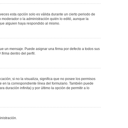
veces esta opción solo es válida durante un cierto periodo de
n moderador o la administración quién lo editó, aunque la
 que alguien haya respondido al mismo.
e un mensaje. Puede asignar una firma por defecto a todos sus
 firma
dentro del perfil.
ación; si no la visualiza, significa que no posee los permisos
e en la correspondiente línea del formulario. También puede
 duración infinita) y por último la opción de permitir a lo
nistración.