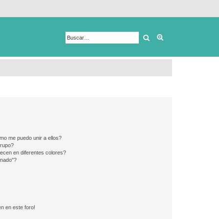
Buscar
Búsqueda avanza
mo me puedo unir a ellos?
Grupo?
ecen en diferentes colores?
inado"?
n en este foro!