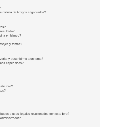
?
e mi lista de Amigos e Ignorados?
ros?
resultado?
ina en blanco?
nsajes y temas?
vorito y suscribirme a un tema?
emas específicos?
ste foro?
tos?
busos o usos ilegales relacionados con este foro?
Administrador?