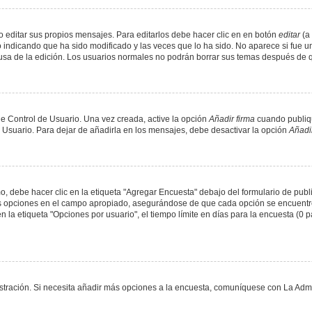
 editar sus propios mensajes. Para editarlos debe hacer clic en en botón
editar
(a 
 indicando que ha sido modificado y las veces que lo ha sido. No aparece si fue u
causa de la edición. Los usuarios normales no podrán borrar sus temas después de
e Control de Usuario. Una vez creada, active la opción
Añadir firma
cuando publiqu
e Usuario. Para dejar de añadirla en los mensajes, debe desactivar la opción
Añadir
 debe hacer clic en la etiqueta "Agregar Encuesta" debajo del formulario de public
dos opciones en el campo apropiado, asegurándose de que cada opción se encuentr
a etiqueta "Opciones por usuario", el tiempo límite en días para la encuesta (0 para
nistración. Si necesita añadir más opciones a la encuesta, comuníquese con La Admi