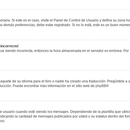
raria. Si este es el caso, visite el Panel de Control de Usuario y defina su zona h
s demás preferencias, debe estar registrado. Si no lo está, este es un buen mome
 incorrecto!
igue siendo incorrecta, entonces la hora almacenada en el servidor es errónea. Por
paquete de su idioma para el foro o nadie ha creado una traducción. Pregúntele a u
raducción. Puede encontrar más información en el sitio web de
phpBB
®
uario cuando esté viendo los mensajes. Dependiendo de la plantilla que utilice el
 indicando la cantidad de mensajes publicados por usted o su estatus dentro del 
rio.