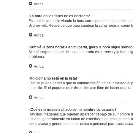
Arriba
¡La hora en los foros no es correcta!
Es posible que esté viendo la hora correspondiente a otra zona ho
Sydney, etc. Recuerde que para cambiar la zona horaria, como la
Arriba
Cambié la zona horaria en mi perfil, ¡pero la hora sigue siendo
Si está seguro de que de la zona horaria es correcta y la hora s
problema.
Arriba
¡Mi idioma no está en la lista!
Esto se puede deber a que la administración no ha instalado el 
necesita. Si el paquete no existe, siéntase libre de hacer una t
Arriba
¿Qué es la imagen al lado de mi nombre de usuario?
Hay dos imágenes que pueden aparecer debajo de su nombre de us
usuario, generalmente en forma de estrellas, bloques o puntos,
como avatar y generalmente es única o personal para cada usua