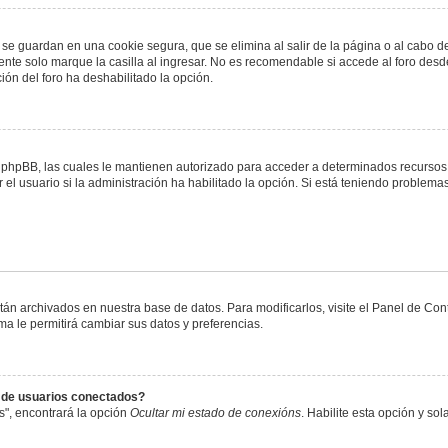
 se guardan en una cookie segura, que se elimina al salir de la página o al cabo 
te solo marque la casilla al ingresar. No es recomendable si accede al foro desde
ación del foro ha deshabilitado la opción.
or phpBB, las cuales le mantienen autorizado para acceder a determinados recursos 
el usuario si la administración ha habilitado la opción. Si está teniendo problemas
stán archivados en nuestra base de datos. Para modificarlos, visite el Panel de Co
ema le permitirá cambiar sus datos y preferencias.
s de usuarios conectados?
s", encontrará la opción
Ocultar mi estado de conexións
. Habilite esta opción y s