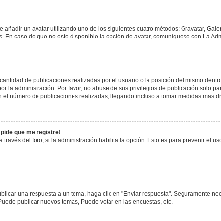
e añadir un avatar utilizando uno de los siguientes cuatro métodos: Gravatar, Gale
 En caso de que no este disponible la opción de avatar, comuníquese con La Admi
antidad de publicaciones realizadas por el usuario o la posición del mismo dentro 
 la administración. Por favor, no abuse de sus privilegios de publicación solo pa
n el número de publicaciones realizadas, llegando incluso a tomar medidas mas drá
 pide que me registre!
 través del foro, si la administración habilita la opción. Esto es para prevenir el 
blicar una respuesta a un tema, haga clic en "Enviar respuesta". Seguramente nece
 Puede publicar nuevos temas, Puede votar en las encuestas, etc.