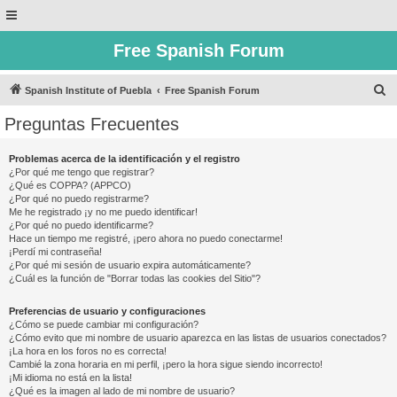
Free Spanish Forum
B
Spanish Institute of Puebla
Free Spanish Forum
u
Preguntas Frecuentes
s
c
Problemas acerca de la identificación y el registro
¿Por qué me tengo que registrar?
a
¿Qué es COPPA? (APPCO)
r
¿Por qué no puedo registrarme?
Me he registrado ¡y no me puedo identificar!
¿Por qué no puedo identificarme?
Hace un tiempo me registré, ¡pero ahora no puedo conectarme!
¡Perdí mi contraseña!
¿Por qué mi sesión de usuario expira automáticamente?
¿Cuál es la función de "Borrar todas las cookies del Sitio"?
Preferencias de usuario y configuraciones
¿Cómo se puede cambiar mi configuración?
¿Cómo evito que mi nombre de usuario aparezca en las listas de usuarios conectados?
¡La hora en los foros no es correcta!
Cambié la zona horaria en mi perfil, ¡pero la hora sigue siendo incorrecto!
¡Mi idioma no está en la lista!
¿Qué es la imagen al lado de mi nombre de usuario?