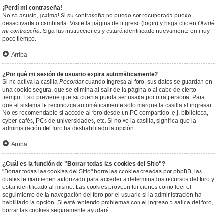
¡Perdí mi contraseña!
No se asuste, ¡calma! Si su contraseña no puede ser recuperada puede
desactivarla o cambiarla. Visite la página de ingreso (login) y haga clic en
Olvidé
mi contraseña
. Siga las instrucciones y estará identificado nuevamente en muy
poco tiempo.
Arriba
¿Por qué mi sesión de usuario expira automáticamente?
Si no activa la casilla
Recordar
cuando ingresa al foro, sus datos se guardan en
una cookie segura, que se elimina al salir de la página o al cabo de cierto
tiempo. Esto previene que su cuenta pueda ser usada por otra persona. Para
que el sistema le reconozca automáticamente solo marque la casilla al ingresar.
No es recomendable si accede al foro desde un PC compartido, e.j. biblioteca,
cyber-cafés, PCs de universidades, etc. Si no ve la casilla, significa que la
administración del foro ha deshabilitado la opción.
Arriba
¿Cuál es la función de "Borrar todas las cookies del Sitio"?
"Borrar todas las cookies del Sitio" borra las cookies creadas por phpBB, las
cuales le mantienen autorizado para acceder a determinados recursos del foro y
estar identificado al mismo. Las cookies proveen funciones como leer el
seguimiento de la navegación del foro por el usuario si la administración ha
habilitado la opción. Si está teniendo problemas con el ingreso o salida del foro,
borrar las cookies seguramente ayudará.