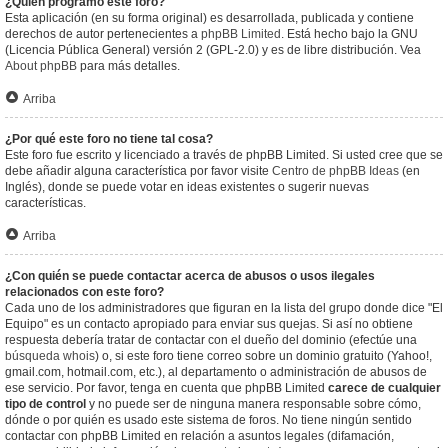
¿Quién programó este foro?
Esta aplicación (en su forma original) es desarrollada, publicada y contiene
derechos de autor pertenecientes a
phpBB Limited
. Está hecho bajo la GNU
(Licencia Pública General) versión 2 (GPL-2.0) y es de libre distribución. Vea
About phpBB
para más detalles.
Arriba
¿Por qué este foro no tiene tal cosa?
Este foro fue escrito y licenciado a través de phpBB Limited. Si usted cree que se
debe añadir alguna característica por favor visite
Centro de phpBB Ideas
(en
Inglés), donde se puede votar en ideas existentes o sugerir nuevas
características.
Arriba
¿Con quién se puede contactar acerca de abusos o usos ilegales
relacionados con este foro?
Cada uno de los administradores que figuran en la lista del grupo donde dice "El
Equipo" es un contacto apropiado para enviar sus quejas. Si así no obtiene
respuesta debería tratar de contactar con el dueño del dominio (efectúe una
búsqueda whois
) o, si este foro tiene correo sobre un dominio gratuito (Yahoo!,
gmail.com, hotmail.com, etc.), al departamento o administración de abusos de
ese servicio. Por favor, tenga en cuenta que phpBB Limited
carece de cualquier
tipo de control
y no puede ser de ninguna manera responsable sobre cómo,
dónde o por quién es usado este sistema de foros. No tiene ningún sentido
contactar con phpBB Limited en relación a asuntos legales (difamación,