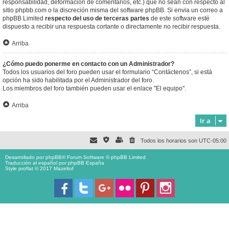
responsabilidad, deformación de comentarios, etc.) que no sean con respecto al
sitio phpbb.com o la discreción misma del software phpBB. Si envia un correo a
phpBB Limited
respecto del uso de terceras partes
de este software esté
dispuesto a recibir una respuesta cortante o directamente no recibir respuesta.
Arriba
¿Cómo puedo ponerme en contacto con un Administrador?
Todos los usuarios del foro pueden usar el formulario “Contáctenos”, si está
opción ha sido habilitada por el Administrador del foro.
Los miembros del foro también pueden usar el enlace "El equipo".
Arriba
Ir a
Todos los horarios son
UTC-05:00
Desarrollado por
phpBB
® Forum Software © phpBB Limited
Traducción al español por
phpBB España
Style proflat © 2017
Mazeltof