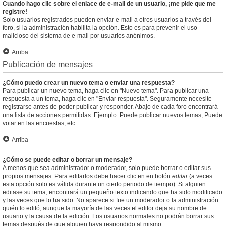
Cuando hago clic sobre el enlace de e-mail de un usuario, ¡me pide que me
registre!
Solo usuarios registrados pueden enviar e-mail a otros usuarios a través del
foro, si la administración habilita la opción. Esto es para prevenir el uso
malicioso del sistema de e-mail por usuarios anónimos.
Arriba
Publicación de mensajes
¿Cómo puedo crear un nuevo tema o enviar una respuesta?
Para publicar un nuevo tema, haga clic en "Nuevo tema". Para publicar una
respuesta a un tema, haga clic en "Enviar respuesta". Seguramente necesite
registrarse antes de poder publicar y responder. Abajo de cada foro encontrará
una lista de acciones permitidas. Ejemplo: Puede publicar nuevos temas, Puede
votar en las encuestas, etc.
Arriba
¿Cómo se puede editar o borrar un mensaje?
A menos que sea administrador o moderador, solo puede borrar o editar sus
propios mensajes. Para editarlos debe hacer clic en en botón
editar
(a veces
esta opción solo es válida durante un cierto periodo de tiempo). Si alguien
editase su tema, encontrará un pequeño texto indicando que ha sido modificado
y las veces que lo ha sido. No aparece si fue un moderador o la administración
quién lo editó, aunque la mayoría de las veces el editor deja su nombre de
usuario y la causa de la edición. Los usuarios normales no podrán borrar sus
temas después de que alguien haya respondido al mismo.