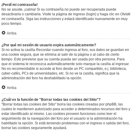
¡Perdí mi contraseña!
No se asuste, ¡calma! Si su contraseña no puede ser recuperada puede
desactivarla o cambiarla. Visite la página de ingreso (login) y haga clic en
Olvidé
mi contraseña
. Siga las instrucciones y estará identificado nuevamente en muy
poco tiempo.
Arriba
¿Por qué mi sesión de usuario expira automáticamente?
Si no activa la casilla
Recordar
cuando ingresa al foro, sus datos se guardan en
una cookie segura, que se elimina al salir de la página o al cabo de cierto
tiempo. Esto previene que su cuenta pueda ser usada por otra persona. Para
que el sistema le reconozca automáticamente solo marque la casilla al ingresar.
No es recomendable si accede al foro desde un PC compartido, e.j. biblioteca,
cyber-cafés, PCs de universidades, etc. Si no ve la casilla, significa que la
administración del foro ha deshabilitado la opción.
Arriba
¿Cuál es la función de "Borrar todas las cookies del Sitio"?
"Borrar todas las cookies del Sitio" borra las cookies creadas por phpBB, las
cuales le mantienen autorizado para acceder a determinados recursos del foro y
estar identificado al mismo. Las cookies proveen funciones como leer el
seguimiento de la navegación del foro por el usuario si la administración ha
habilitado la opción. Si está teniendo problemas con el ingreso o salida del foro,
borrar las cookies seguramente ayudará.