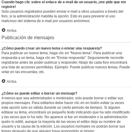
Cuando hago clic sobre el enlace de e-mail de un usuario, ¡me pide que me
registre!
Solo usuarios registrados pueden enviar e-mail a otros usuarios a través del
foro, si la administración habilita la opción. Esto es para prevenir el uso
malicioso del sistema de e-mail por usuarios anónimos.
Arriba
Publicación de mensajes
¿Cómo puedo crear un nuevo tema o enviar una respuesta?
Para publicar un nuevo tema, haga clic en "Nuevo tema". Para publicar una
respuesta a un tema, haga clic en "Enviar respuesta". Seguramente necesite
registrarse antes de poder publicar y responder. Abajo de cada foro encontrará
una lista de acciones permitidas. Ejemplo: Puede publicar nuevos temas, Puede
votar en las encuestas, etc.
Arriba
¿Cómo se puede editar o borrar un mensaje?
A menos que sea administrador o moderador, solo puede borrar o editar sus
propios mensajes. Para editarlos debe hacer clic en en botón
editar
(a veces
esta opción solo es válida durante un cierto periodo de tiempo). Si alguien
editase su tema, encontrará un pequeño texto indicando que ha sido modificado
y las veces que lo ha sido. No aparece si fue un moderador o la administración
quién lo editó, aunque la mayoría de las veces el editor deja su nombre de
usuario y la causa de la edición. Los usuarios normales no podrán borrar sus
temas después de que alguien haya respondido al mismo.