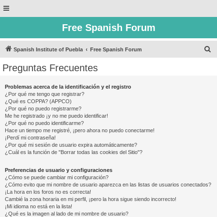
Free Spanish Forum
B
Spanish Institute of Puebla
Free Spanish Forum
u
Preguntas Frecuentes
s
c
Problemas acerca de la identificación y el registro
¿Por qué me tengo que registrar?
a
¿Qué es COPPA? (APPCO)
r
¿Por qué no puedo registrarme?
Me he registrado ¡y no me puedo identificar!
¿Por qué no puedo identificarme?
Hace un tiempo me registré, ¡pero ahora no puedo conectarme!
¡Perdí mi contraseña!
¿Por qué mi sesión de usuario expira automáticamente?
¿Cuál es la función de "Borrar todas las cookies del Sitio"?
Preferencias de usuario y configuraciones
¿Cómo se puede cambiar mi configuración?
¿Cómo evito que mi nombre de usuario aparezca en las listas de usuarios conectados?
¡La hora en los foros no es correcta!
Cambié la zona horaria en mi perfil, ¡pero la hora sigue siendo incorrecto!
¡Mi idioma no está en la lista!
¿Qué es la imagen al lado de mi nombre de usuario?