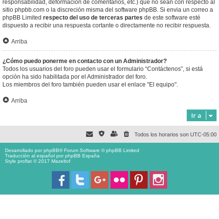
responsabilidad, deformación de comentarios, etc.) que no sean con respecto al
sitio phpbb.com o la discreción misma del software phpBB. Si envia un correo a
phpBB Limited
respecto del uso de terceras partes
de este software esté
dispuesto a recibir una respuesta cortante o directamente no recibir respuesta.
Arriba
¿Cómo puedo ponerme en contacto con un Administrador?
Todos los usuarios del foro pueden usar el formulario “Contáctenos”, si está
opción ha sido habilitada por el Administrador del foro.
Los miembros del foro también pueden usar el enlace "El equipo".
Arriba
Ir a
Todos los horarios son
UTC-05:00
Desarrollado por
phpBB
® Forum Software © phpBB Limited
Traducción al español por
phpBB España
Style proflat © 2017
Mazeltof