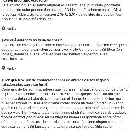
¿Quién programó este foro?
Esta aplicación (en su forma original) es desarrollada, publicada y contiene
derechos de autor pertenecientes a
phpBB Limited
. Está hecho bajo la GNU
(Licencia Pública General) versión 2 (GPL-2.0) y es de libre distribución. Vea
About phpBB
para más detalles.
Arriba
¿Por qué este foro no tiene tal cosa?
Este foro fue escrito y licenciado a través de phpBB Limited. Si usted cree que se
debe añadir alguna característica por favor visite
Centro de phpBB Ideas
(en
Inglés), donde se puede votar en ideas existentes o sugerir nuevas
características.
Arriba
¿Con quién se puede contactar acerca de abusos o usos ilegales
relacionados con este foro?
Cada uno de los administradores que figuran en la lista del grupo donde dice "El
Equipo" es un contacto apropiado para enviar sus quejas. Si así no obtiene
respuesta debería tratar de contactar con el dueño del dominio (efectúe una
búsqueda whois
) o, si este foro tiene correo sobre un dominio gratuito (Yahoo!,
gmail.com, hotmail.com, etc.), al departamento o administración de abusos de
ese servicio. Por favor, tenga en cuenta que phpBB Limited
carece de cualquier
tipo de control
y no puede ser de ninguna manera responsable sobre cómo,
dónde o por quién es usado este sistema de foros. No tiene ningún sentido
contactar con phpBB Limited en relación a asuntos legales (difamación,