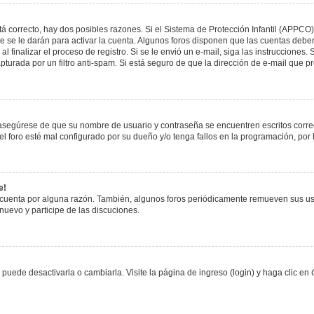
á correcto, hay dos posibles razones. Si el Sistema de Protección Infantil (APPCO)
 se le darán para activar la cuenta. Algunos foros disponen que las cuentas deben
al finalizar el proceso de registro. Si se le envió un e-mail, siga las instrucciones
apturada por un filtro anti-spam. Si está seguro de que la dirección de e-mail que 
, asegúrese de que su nombre de usuario y contraseña se encuentren escritos corr
 foro esté mal configurado por su dueño y/o tenga fallos en la programación, por 
e!
 cuenta por alguna razón. También, algunos foros periódicamente remueven sus us
 nuevo y participe de las discuciones.
uede desactivarla o cambiarla. Visite la página de ingreso (login) y haga clic en