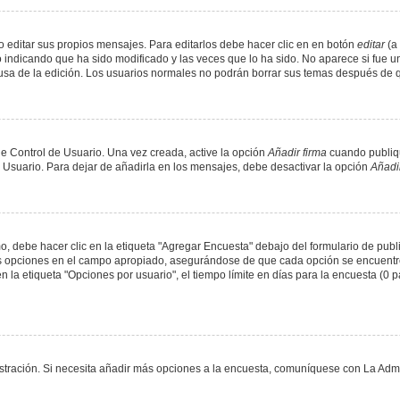
 editar sus propios mensajes. Para editarlos debe hacer clic en en botón
editar
(a 
 indicando que ha sido modificado y las veces que lo ha sido. No aparece si fue u
causa de la edición. Los usuarios normales no podrán borrar sus temas después de
e Control de Usuario. Una vez creada, active la opción
Añadir firma
cuando publiqu
e Usuario. Para dejar de añadirla en los mensajes, debe desactivar la opción
Añadir
 debe hacer clic en la etiqueta "Agregar Encuesta" debajo del formulario de public
dos opciones en el campo apropiado, asegurándose de que cada opción se encuentr
a etiqueta "Opciones por usuario", el tiempo límite en días para la encuesta (0 para
nistración. Si necesita añadir más opciones a la encuesta, comuníquese con La Admi