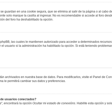
 se guardan en una cookie segura, que se elimina al salir de la página o al cabo 
te solo marque la casilla al ingresar. No es recomendable si accede al foro desde
ación del foro ha deshabilitado la opción.
or phpBB, las cuales le mantienen autorizado para acceder a determinados recursos 
el usuario si la administración ha habilitado la opción. Si está teniendo problemas
stán archivados en nuestra base de datos. Para modificarlos, visite el Panel de Co
ema le permitirá cambiar sus datos y preferencias.
s de usuarios conectados?
s", encontrará la opción
Ocultar mi estado de conexións
. Habilite esta opción y s