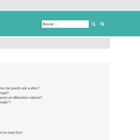
Buscar
Búsqueda avanza
mo me puedo unir a ellos?
Grupo?
ecen en diferentes colores?
inado"?
n en este foro!