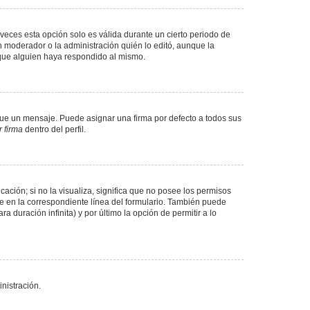
veces esta opción solo es válida durante un cierto periodo de
n moderador o la administración quién lo editó, aunque la
 que alguien haya respondido al mismo.
e un mensaje. Puede asignar una firma por defecto a todos sus
 firma
dentro del perfil.
ación; si no la visualiza, significa que no posee los permisos
e en la correspondiente línea del formulario. También puede
 duración infinita) y por último la opción de permitir a lo
nistración.