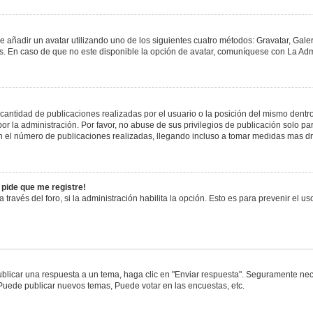
e añadir un avatar utilizando uno de los siguientes cuatro métodos: Gravatar, Gale
 En caso de que no este disponible la opción de avatar, comuníquese con La Admi
antidad de publicaciones realizadas por el usuario o la posición del mismo dentro 
 la administración. Por favor, no abuse de sus privilegios de publicación solo pa
n el número de publicaciones realizadas, llegando incluso a tomar medidas mas drá
 pide que me registre!
 través del foro, si la administración habilita la opción. Esto es para prevenir el 
blicar una respuesta a un tema, haga clic en "Enviar respuesta". Seguramente nece
 Puede publicar nuevos temas, Puede votar en las encuestas, etc.