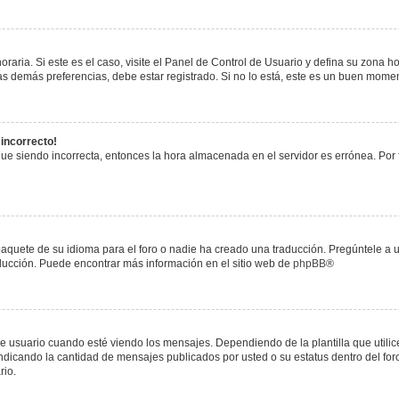
raria. Si este es el caso, visite el Panel de Control de Usuario y defina su zona h
s demás preferencias, debe estar registrado. Si no lo está, este es un buen mome
 incorrecto!
igue siendo incorrecta, entonces la hora almacenada en el servidor es errónea. Por
paquete de su idioma para el foro o nadie ha creado una traducción. Pregúntele a u
raducción. Puede encontrar más información en el sitio web de
phpBB
®
uario cuando esté viendo los mensajes. Dependiendo de la plantilla que utilice el
 indicando la cantidad de mensajes publicados por usted o su estatus dentro del 
rio.