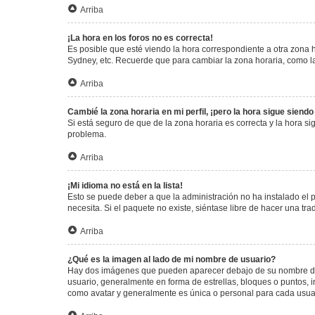
Arriba
¡La hora en los foros no es correcta!
Es posible que esté viendo la hora correspondiente a otra zona ho
Sydney, etc. Recuerde que para cambiar la zona horaria, como la
Arriba
Cambié la zona horaria en mi perfil, ¡pero la hora sigue siendo
Si está seguro de que de la zona horaria es correcta y la hora s
problema.
Arriba
¡Mi idioma no está en la lista!
Esto se puede deber a que la administración no ha instalado el 
necesita. Si el paquete no existe, siéntase libre de hacer una t
Arriba
¿Qué es la imagen al lado de mi nombre de usuario?
Hay dos imágenes que pueden aparecer debajo de su nombre de us
usuario, generalmente en forma de estrellas, bloques o puntos,
como avatar y generalmente es única o personal para cada usua