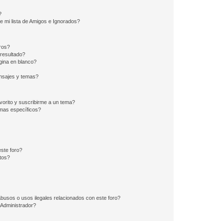
?
e mi lista de Amigos e Ignorados?
ros?
resultado?
ina en blanco?
nsajes y temas?
vorito y suscribirme a un tema?
emas específicos?
ste foro?
tos?
busos o usos ilegales relacionados con este foro?
Administrador?