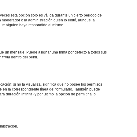
veces esta opción solo es válida durante un cierto periodo de
n moderador o la administración quién lo editó, aunque la
 que alguien haya respondido al mismo.
e un mensaje. Puede asignar una firma por defecto a todos sus
 firma
dentro del perfil.
ación; si no la visualiza, significa que no posee los permisos
e en la correspondiente línea del formulario. También puede
 duración infinita) y por último la opción de permitir a lo
nistración.