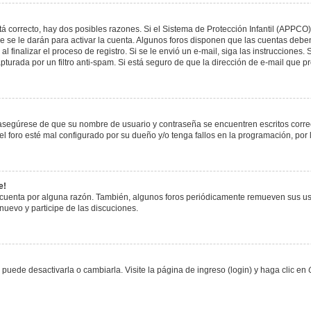
á correcto, hay dos posibles razones. Si el Sistema de Protección Infantil (APPCO)
 se le darán para activar la cuenta. Algunos foros disponen que las cuentas deben
al finalizar el proceso de registro. Si se le envió un e-mail, siga las instrucciones
apturada por un filtro anti-spam. Si está seguro de que la dirección de e-mail que 
, asegúrese de que su nombre de usuario y contraseña se encuentren escritos corr
 foro esté mal configurado por su dueño y/o tenga fallos en la programación, por 
e!
 cuenta por alguna razón. También, algunos foros periódicamente remueven sus us
 nuevo y participe de las discuciones.
uede desactivarla o cambiarla. Visite la página de ingreso (login) y haga clic en