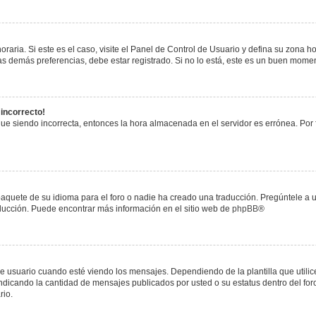
raria. Si este es el caso, visite el Panel de Control de Usuario y defina su zona h
s demás preferencias, debe estar registrado. Si no lo está, este es un buen mome
 incorrecto!
igue siendo incorrecta, entonces la hora almacenada en el servidor es errónea. Por
paquete de su idioma para el foro o nadie ha creado una traducción. Pregúntele a u
raducción. Puede encontrar más información en el sitio web de
phpBB
®
uario cuando esté viendo los mensajes. Dependiendo de la plantilla que utilice el
 indicando la cantidad de mensajes publicados por usted o su estatus dentro del 
rio.