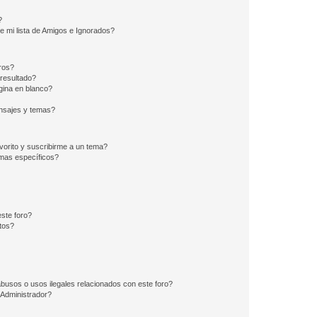
?
e mi lista de Amigos e Ignorados?
ros?
resultado?
ina en blanco?
nsajes y temas?
vorito y suscribirme a un tema?
emas específicos?
ste foro?
tos?
busos o usos ilegales relacionados con este foro?
Administrador?