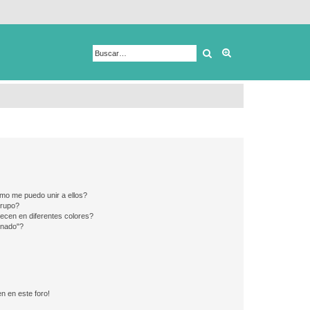
Buscar
Búsqueda avanza
mo me puedo unir a ellos?
Grupo?
ecen en diferentes colores?
inado"?
n en este foro!