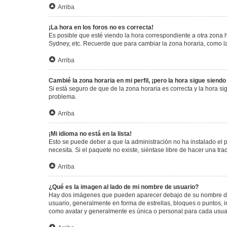
Arriba
¡La hora en los foros no es correcta!
Es posible que esté viendo la hora correspondiente a otra zona ho
Sydney, etc. Recuerde que para cambiar la zona horaria, como la
Arriba
Cambié la zona horaria en mi perfil, ¡pero la hora sigue siendo
Si está seguro de que de la zona horaria es correcta y la hora s
problema.
Arriba
¡Mi idioma no está en la lista!
Esto se puede deber a que la administración no ha instalado el 
necesita. Si el paquete no existe, siéntase libre de hacer una t
Arriba
¿Qué es la imagen al lado de mi nombre de usuario?
Hay dos imágenes que pueden aparecer debajo de su nombre de us
usuario, generalmente en forma de estrellas, bloques o puntos,
como avatar y generalmente es única o personal para cada usua