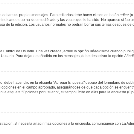
 editar sus propios mensajes. Para editarlos debe hacer clic en en botón
editar
(a 
 indicando que ha sido modificado y las veces que lo ha sido. No aparece si fue u
causa de la edición. Los usuarios normales no podrán borrar sus temas después de
e Control de Usuario. Una vez creada, active la opción
Añadir firma
cuando publiqu
e Usuario. Para dejar de añadirla en los mensajes, debe desactivar la opción
Añadir
 debe hacer clic en la etiqueta "Agregar Encuesta" debajo del formulario de public
dos opciones en el campo apropiado, asegurándose de que cada opción se encuentr
a etiqueta "Opciones por usuario", el tiempo límite en días para la encuesta (0 para
nistración. Si necesita añadir más opciones a la encuesta, comuníquese con La Admi