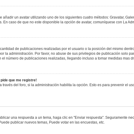
e añadir un avatar utilizando uno de los siguientes cuatro métodos: Gravatar, Gale
 En caso de que no este disponible la opción de avatar, comuníquese con La Admi
antidad de publicaciones realizadas por el usuario o la posición del mismo dentro 
 la administración. Por favor, no abuse de sus privilegios de publicación solo pa
n el número de publicaciones realizadas, llegando incluso a tomar medidas mas drá
 pide que me registre!
 través del foro, si la administración habilita la opción. Esto es para prevenir el 
blicar una respuesta a un tema, haga clic en "Enviar respuesta". Seguramente nece
 Puede publicar nuevos temas, Puede votar en las encuestas, etc.