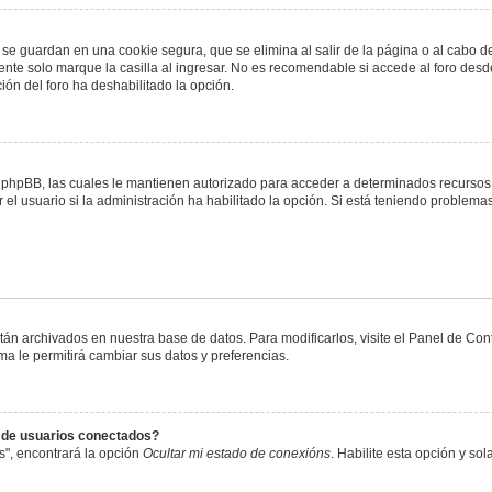
 se guardan en una cookie segura, que se elimina al salir de la página o al cabo 
te solo marque la casilla al ingresar. No es recomendable si accede al foro desde
ación del foro ha deshabilitado la opción.
or phpBB, las cuales le mantienen autorizado para acceder a determinados recursos 
el usuario si la administración ha habilitado la opción. Si está teniendo problemas
stán archivados en nuestra base de datos. Para modificarlos, visite el Panel de Co
ema le permitirá cambiar sus datos y preferencias.
s de usuarios conectados?
s", encontrará la opción
Ocultar mi estado de conexións
. Habilite esta opción y s