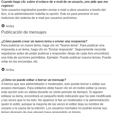
Cuando hago clic sobre el enlace de e-mail de un usuario, ¡me pide que me
registre!
Solo usuarios registrados pueden enviar e-mail a otros usuarios a través del
foro, si la administración habilita la opción. Esto es para prevenir el uso
malicioso del sistema de e-mail por usuarios anónimos.
Arriba
Publicación de mensajes
¿Cómo puedo crear un nuevo tema o enviar una respuesta?
Para publicar un nuevo tema, haga clic en "Nuevo tema". Para publicar una
respuesta a un tema, haga clic en "Enviar respuesta". Seguramente necesite
registrarse antes de poder publicar y responder. Abajo de cada foro encontrará
una lista de acciones permitidas. Ejemplo: Puede publicar nuevos temas, Puede
votar en las encuestas, etc.
Arriba
¿Cómo se puede editar o borrar un mensaje?
A menos que sea administrador o moderador, solo puede borrar o editar sus
propios mensajes. Para editarlos debe hacer clic en en botón
editar
(a veces
esta opción solo es válida durante un cierto periodo de tiempo). Si alguien
editase su tema, encontrará un pequeño texto indicando que ha sido modificado
y las veces que lo ha sido. No aparece si fue un moderador o la administración
quién lo editó, aunque la mayoría de las veces el editor deja su nombre de
usuario y la causa de la edición. Los usuarios normales no podrán borrar sus
temas después de que alguien haya respondido al mismo.