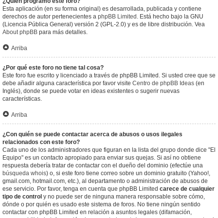
¿Quién programó este foro?
Esta aplicación (en su forma original) es desarrollada, publicada y contiene
derechos de autor pertenecientes a
phpBB Limited
. Está hecho bajo la GNU
(Licencia Pública General) versión 2 (GPL-2.0) y es de libre distribución. Vea
About phpBB
para más detalles.
Arriba
¿Por qué este foro no tiene tal cosa?
Este foro fue escrito y licenciado a través de phpBB Limited. Si usted cree que se
debe añadir alguna característica por favor visite
Centro de phpBB Ideas
(en
Inglés), donde se puede votar en ideas existentes o sugerir nuevas
características.
Arriba
¿Con quién se puede contactar acerca de abusos o usos ilegales
relacionados con este foro?
Cada uno de los administradores que figuran en la lista del grupo donde dice "El
Equipo" es un contacto apropiado para enviar sus quejas. Si así no obtiene
respuesta debería tratar de contactar con el dueño del dominio (efectúe una
búsqueda whois
) o, si este foro tiene correo sobre un dominio gratuito (Yahoo!,
gmail.com, hotmail.com, etc.), al departamento o administración de abusos de
ese servicio. Por favor, tenga en cuenta que phpBB Limited
carece de cualquier
tipo de control
y no puede ser de ninguna manera responsable sobre cómo,
dónde o por quién es usado este sistema de foros. No tiene ningún sentido
contactar con phpBB Limited en relación a asuntos legales (difamación,