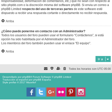
responsabilidad, deformación de comentarios, etc.) que no sean con respecto al
sitio phpbb.com o la discreción misma del software phpBB. Si envia un correo a
phpBB Limited
respecto del uso de terceras partes
de este software esté
dispuesto a recibir una respuesta cortante o directamente no recibir respuesta.
Arriba
¿Cómo puedo ponerme en contacto con un Administrador?
Todos los usuarios del foro pueden usar el formulario “Contáctenos”, si está
opción ha sido habilitada por el Administrador del foro.
Los miembros del foro también pueden usar el enlace "El equipo".
Arriba
Ir a
Todos los horarios son
UTC-05:00
Desarrollado por
phpBB
® Forum Software © phpBB Limited
Traducción al español por
phpBB España
Style proflat © 2017
Mazeltof