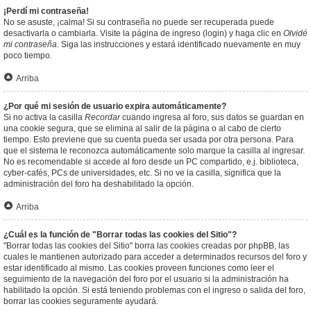
¡Perdí mi contraseña!
No se asuste, ¡calma! Si su contraseña no puede ser recuperada puede
desactivarla o cambiarla. Visite la página de ingreso (login) y haga clic en
Olvidé
mi contraseña
. Siga las instrucciones y estará identificado nuevamente en muy
poco tiempo.
Arriba
¿Por qué mi sesión de usuario expira automáticamente?
Si no activa la casilla
Recordar
cuando ingresa al foro, sus datos se guardan en
una cookie segura, que se elimina al salir de la página o al cabo de cierto
tiempo. Esto previene que su cuenta pueda ser usada por otra persona. Para
que el sistema le reconozca automáticamente solo marque la casilla al ingresar.
No es recomendable si accede al foro desde un PC compartido, e.j. biblioteca,
cyber-cafés, PCs de universidades, etc. Si no ve la casilla, significa que la
administración del foro ha deshabilitado la opción.
Arriba
¿Cuál es la función de "Borrar todas las cookies del Sitio"?
"Borrar todas las cookies del Sitio" borra las cookies creadas por phpBB, las
cuales le mantienen autorizado para acceder a determinados recursos del foro y
estar identificado al mismo. Las cookies proveen funciones como leer el
seguimiento de la navegación del foro por el usuario si la administración ha
habilitado la opción. Si está teniendo problemas con el ingreso o salida del foro,
borrar las cookies seguramente ayudará.