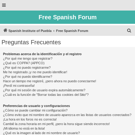
Free Spanish Forum
B
Spanish Institute of Puebla
Free Spanish Forum
u
Preguntas Frecuentes
s
c
Problemas acerca de la identificación y el registro
¿Por qué me tengo que registrar?
a
¿Qué es COPPA? (APPCO)
r
¿Por qué no puedo registrarme?
Me he registrado ¡y no me puedo identificar!
¿Por qué no puedo identificarme?
Hace un tiempo me registré, ¡pero ahora no puedo conectarme!
¡Perdí mi contraseña!
¿Por qué mi sesión de usuario expira automáticamente?
¿Cuál es la función de "Borrar todas las cookies del Sitio"?
Preferencias de usuario y configuraciones
¿Cómo se puede cambiar mi configuración?
¿Cómo evito que mi nombre de usuario aparezca en las listas de usuarios conectados?
¡La hora en los foros no es correcta!
Cambié la zona horaria en mi perfil, ¡pero la hora sigue siendo incorrecto!
¡Mi idioma no está en la lista!
¿Qué es la imagen al lado de mi nombre de usuario?