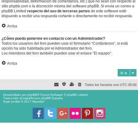
responsabilidad, deformación de comentarios, etc.) que no sean con respecto al
sitio phpbb.com o la discreción misma del software phpBB. Si envia un correo a
phpBB Limited
respecto del uso de terceras partes
de este software esté
dispuesto a recibir una respuesta cortante o directamente no recibir respuesta.
Arriba
¿Cómo puedo ponerme en contacto con un Administrador?
Todos los usuarios del foro pueden usar el formulario “Contáctenos”, si está
opción ha sido habilitada por el Administrador del foro.
Los miembros del foro también pueden usar el enlace "El equipo".
Arriba
Ir a
Todos los horarios son
UTC-05:00
Desarrollado por
phpBB
® Forum Software © phpBB Limited
Traducción al español por
phpBB España
Style proflat © 2017
Mazeltof