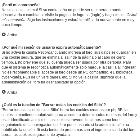
¡Perdí mi contraseña!
No se asuste, ¡calma! Si su contraseña no puede ser recuperada puede
desactivarla o cambiarla. Visite la página de ingreso (login) y haga clic en
Olvidé
mi contraseña
. Siga las instrucciones y estará identificado nuevamente en muy
poco tiempo.
Arriba
¿Por qué mi sesión de usuario expira automáticamente?
Si no activa la casilla
Recordar
cuando ingresa al foro, sus datos se guardan en
una cookie segura, que se elimina al salir de la página o al cabo de cierto
tiempo. Esto previene que su cuenta pueda ser usada por otra persona. Para
que el sistema le reconozca automáticamente solo marque la casilla al ingresar.
No es recomendable si accede al foro desde un PC compartido, e.j. biblioteca,
cyber-cafés, PCs de universidades, etc. Si no ve la casilla, significa que la
administración del foro ha deshabilitado la opción.
Arriba
¿Cuál es la función de "Borrar todas las cookies del Sitio"?
"Borrar todas las cookies del Sitio" borra las cookies creadas por phpBB, las
cuales le mantienen autorizado para acceder a determinados recursos del foro y
estar identificado al mismo. Las cookies proveen funciones como leer el
seguimiento de la navegación del foro por el usuario si la administración ha
habilitado la opción. Si está teniendo problemas con el ingreso o salida del foro,
borrar las cookies seguramente ayudará.