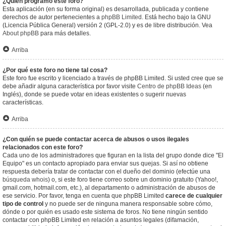
¿Quién programó este foro?
Esta aplicación (en su forma original) es desarrollada, publicada y contiene
derechos de autor pertenecientes a
phpBB Limited
. Está hecho bajo la GNU
(Licencia Pública General) versión 2 (GPL-2.0) y es de libre distribución. Vea
About phpBB
para más detalles.
Arriba
¿Por qué este foro no tiene tal cosa?
Este foro fue escrito y licenciado a través de phpBB Limited. Si usted cree que se
debe añadir alguna característica por favor visite
Centro de phpBB Ideas
(en
Inglés), donde se puede votar en ideas existentes o sugerir nuevas
características.
Arriba
¿Con quién se puede contactar acerca de abusos o usos ilegales
relacionados con este foro?
Cada uno de los administradores que figuran en la lista del grupo donde dice "El
Equipo" es un contacto apropiado para enviar sus quejas. Si así no obtiene
respuesta debería tratar de contactar con el dueño del dominio (efectúe una
búsqueda whois
) o, si este foro tiene correo sobre un dominio gratuito (Yahoo!,
gmail.com, hotmail.com, etc.), al departamento o administración de abusos de
ese servicio. Por favor, tenga en cuenta que phpBB Limited
carece de cualquier
tipo de control
y no puede ser de ninguna manera responsable sobre cómo,
dónde o por quién es usado este sistema de foros. No tiene ningún sentido
contactar con phpBB Limited en relación a asuntos legales (difamación,