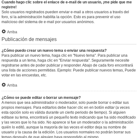
Cuando hago clic sobre el enlace de e-mail de un usuario, ¡me pide que me
registre!
Solo usuarios registrados pueden enviar e-mail a otros usuarios a través del
foro, si la administración habilita la opción. Esto es para prevenir el uso
malicioso del sistema de e-mail por usuarios anónimos.
Arriba
Publicación de mensajes
¿Cómo puedo crear un nuevo tema o enviar una respuesta?
Para publicar un nuevo tema, haga clic en "Nuevo tema". Para publicar una
respuesta a un tema, haga clic en "Enviar respuesta". Seguramente necesite
registrarse antes de poder publicar y responder. Abajo de cada foro encontrará
una lista de acciones permitidas. Ejemplo: Puede publicar nuevos temas, Puede
votar en las encuestas, etc.
Arriba
¿Cómo se puede editar o borrar un mensaje?
A menos que sea administrador o moderador, solo puede borrar o editar sus
propios mensajes. Para editarlos debe hacer clic en en botón
editar
(a veces
esta opción solo es válida durante un cierto periodo de tiempo). Si alguien
editase su tema, encontrará un pequeño texto indicando que ha sido modificado
y las veces que lo ha sido. No aparece si fue un moderador o la administración
quién lo editó, aunque la mayoría de las veces el editor deja su nombre de
usuario y la causa de la edición. Los usuarios normales no podrán borrar sus
temas después de que alguien haya respondido al mismo.