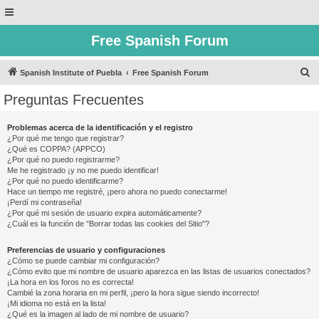
Free Spanish Forum
B
Spanish Institute of Puebla
Free Spanish Forum
u
Preguntas Frecuentes
s
c
Problemas acerca de la identificación y el registro
¿Por qué me tengo que registrar?
a
¿Qué es COPPA? (APPCO)
r
¿Por qué no puedo registrarme?
Me he registrado ¡y no me puedo identificar!
¿Por qué no puedo identificarme?
Hace un tiempo me registré, ¡pero ahora no puedo conectarme!
¡Perdí mi contraseña!
¿Por qué mi sesión de usuario expira automáticamente?
¿Cuál es la función de "Borrar todas las cookies del Sitio"?
Preferencias de usuario y configuraciones
¿Cómo se puede cambiar mi configuración?
¿Cómo evito que mi nombre de usuario aparezca en las listas de usuarios conectados?
¡La hora en los foros no es correcta!
Cambié la zona horaria en mi perfil, ¡pero la hora sigue siendo incorrecto!
¡Mi idioma no está en la lista!
¿Qué es la imagen al lado de mi nombre de usuario?