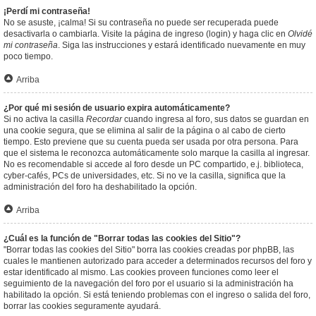
¡Perdí mi contraseña!
No se asuste, ¡calma! Si su contraseña no puede ser recuperada puede
desactivarla o cambiarla. Visite la página de ingreso (login) y haga clic en
Olvidé
mi contraseña
. Siga las instrucciones y estará identificado nuevamente en muy
poco tiempo.
Arriba
¿Por qué mi sesión de usuario expira automáticamente?
Si no activa la casilla
Recordar
cuando ingresa al foro, sus datos se guardan en
una cookie segura, que se elimina al salir de la página o al cabo de cierto
tiempo. Esto previene que su cuenta pueda ser usada por otra persona. Para
que el sistema le reconozca automáticamente solo marque la casilla al ingresar.
No es recomendable si accede al foro desde un PC compartido, e.j. biblioteca,
cyber-cafés, PCs de universidades, etc. Si no ve la casilla, significa que la
administración del foro ha deshabilitado la opción.
Arriba
¿Cuál es la función de "Borrar todas las cookies del Sitio"?
"Borrar todas las cookies del Sitio" borra las cookies creadas por phpBB, las
cuales le mantienen autorizado para acceder a determinados recursos del foro y
estar identificado al mismo. Las cookies proveen funciones como leer el
seguimiento de la navegación del foro por el usuario si la administración ha
habilitado la opción. Si está teniendo problemas con el ingreso o salida del foro,
borrar las cookies seguramente ayudará.