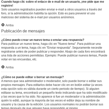
Cuando hago clic sobre el enlace de e-mail de un usuario, ¡me pide que me
registre!
Solo usuarios registrados pueden enviar e-mail a otros usuarios a través del
foro, si la administración habilita la opción. Esto es para prevenir el uso
malicioso del sistema de e-mail por usuarios anónimos.
Arriba
Publicación de mensajes
¿Cómo puedo crear un nuevo tema o enviar una respuesta?
Para publicar un nuevo tema, haga clic en "Nuevo tema". Para publicar una
respuesta a un tema, haga clic en "Enviar respuesta". Seguramente necesite
registrarse antes de poder publicar y responder. Abajo de cada foro encontrará
una lista de acciones permitidas. Ejemplo: Puede publicar nuevos temas, Puede
votar en las encuestas, etc.
Arriba
¿Cómo se puede editar o borrar un mensaje?
A menos que sea administrador o moderador, solo puede borrar o editar sus
propios mensajes. Para editarlos debe hacer clic en en botón
editar
(a veces
esta opción solo es válida durante un cierto periodo de tiempo). Si alguien
editase su tema, encontrará un pequeño texto indicando que ha sido modificado
y las veces que lo ha sido. No aparece si fue un moderador o la administración
quién lo editó, aunque la mayoría de las veces el editor deja su nombre de
usuario y la causa de la edición. Los usuarios normales no podrán borrar sus
temas después de que alguien haya respondido al mismo.