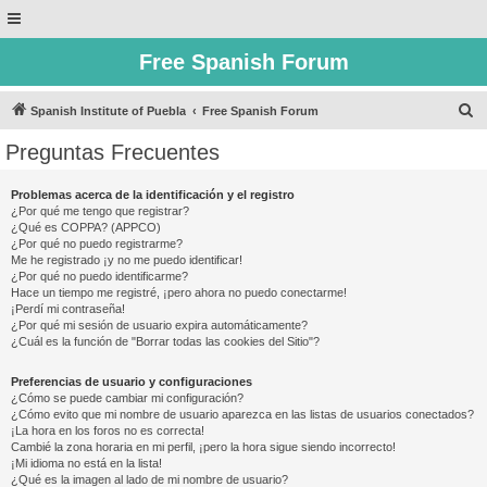
Free Spanish Forum
B
Spanish Institute of Puebla
Free Spanish Forum
u
Preguntas Frecuentes
s
c
Problemas acerca de la identificación y el registro
¿Por qué me tengo que registrar?
a
¿Qué es COPPA? (APPCO)
r
¿Por qué no puedo registrarme?
Me he registrado ¡y no me puedo identificar!
¿Por qué no puedo identificarme?
Hace un tiempo me registré, ¡pero ahora no puedo conectarme!
¡Perdí mi contraseña!
¿Por qué mi sesión de usuario expira automáticamente?
¿Cuál es la función de "Borrar todas las cookies del Sitio"?
Preferencias de usuario y configuraciones
¿Cómo se puede cambiar mi configuración?
¿Cómo evito que mi nombre de usuario aparezca en las listas de usuarios conectados?
¡La hora en los foros no es correcta!
Cambié la zona horaria en mi perfil, ¡pero la hora sigue siendo incorrecto!
¡Mi idioma no está en la lista!
¿Qué es la imagen al lado de mi nombre de usuario?