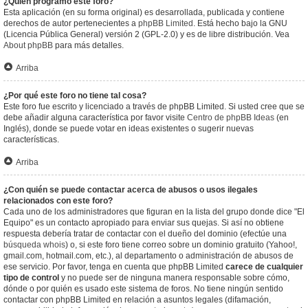
¿Quién programó este foro?
Esta aplicación (en su forma original) es desarrollada, publicada y contiene
derechos de autor pertenecientes a
phpBB Limited
. Está hecho bajo la GNU
(Licencia Pública General) versión 2 (GPL-2.0) y es de libre distribución. Vea
About phpBB
para más detalles.
Arriba
¿Por qué este foro no tiene tal cosa?
Este foro fue escrito y licenciado a través de phpBB Limited. Si usted cree que se
debe añadir alguna característica por favor visite
Centro de phpBB Ideas
(en
Inglés), donde se puede votar en ideas existentes o sugerir nuevas
características.
Arriba
¿Con quién se puede contactar acerca de abusos o usos ilegales
relacionados con este foro?
Cada uno de los administradores que figuran en la lista del grupo donde dice "El
Equipo" es un contacto apropiado para enviar sus quejas. Si así no obtiene
respuesta debería tratar de contactar con el dueño del dominio (efectúe una
búsqueda whois
) o, si este foro tiene correo sobre un dominio gratuito (Yahoo!,
gmail.com, hotmail.com, etc.), al departamento o administración de abusos de
ese servicio. Por favor, tenga en cuenta que phpBB Limited
carece de cualquier
tipo de control
y no puede ser de ninguna manera responsable sobre cómo,
dónde o por quién es usado este sistema de foros. No tiene ningún sentido
contactar con phpBB Limited en relación a asuntos legales (difamación,