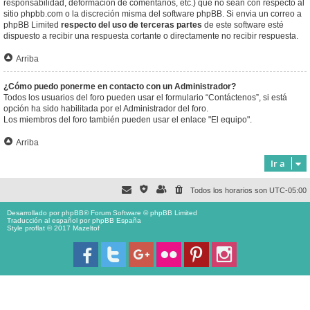
responsabilidad, deformación de comentarios, etc.) que no sean con respecto al
sitio phpbb.com o la discreción misma del software phpBB. Si envia un correo a
phpBB Limited
respecto del uso de terceras partes
de este software esté
dispuesto a recibir una respuesta cortante o directamente no recibir respuesta.
Arriba
¿Cómo puedo ponerme en contacto con un Administrador?
Todos los usuarios del foro pueden usar el formulario “Contáctenos”, si está
opción ha sido habilitada por el Administrador del foro.
Los miembros del foro también pueden usar el enlace "El equipo".
Arriba
Ir a
Todos los horarios son
UTC-05:00
Desarrollado por
phpBB
® Forum Software © phpBB Limited
Traducción al español por
phpBB España
Style proflat © 2017
Mazeltof