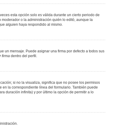
veces esta opción solo es válida durante un cierto periodo de
n moderador o la administración quién lo editó, aunque la
 que alguien haya respondido al mismo.
e un mensaje. Puede asignar una firma por defecto a todos sus
 firma
dentro del perfil.
ación; si no la visualiza, significa que no posee los permisos
e en la correspondiente línea del formulario. También puede
 duración infinita) y por último la opción de permitir a lo
nistración.