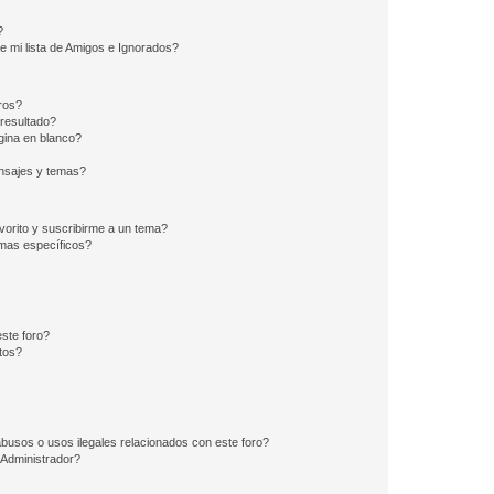
?
e mi lista de Amigos e Ignorados?
ros?
resultado?
ina en blanco?
nsajes y temas?
vorito y suscribirme a un tema?
emas específicos?
ste foro?
tos?
busos o usos ilegales relacionados con este foro?
Administrador?