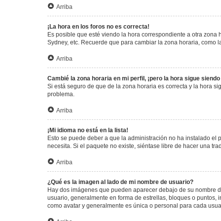
Arriba
¡La hora en los foros no es correcta!
Es posible que esté viendo la hora correspondiente a otra zona ho
Sydney, etc. Recuerde que para cambiar la zona horaria, como la
Arriba
Cambié la zona horaria en mi perfil, ¡pero la hora sigue siendo
Si está seguro de que de la zona horaria es correcta y la hora s
problema.
Arriba
¡Mi idioma no está en la lista!
Esto se puede deber a que la administración no ha instalado el 
necesita. Si el paquete no existe, siéntase libre de hacer una t
Arriba
¿Qué es la imagen al lado de mi nombre de usuario?
Hay dos imágenes que pueden aparecer debajo de su nombre de us
usuario, generalmente en forma de estrellas, bloques o puntos,
como avatar y generalmente es única o personal para cada usua