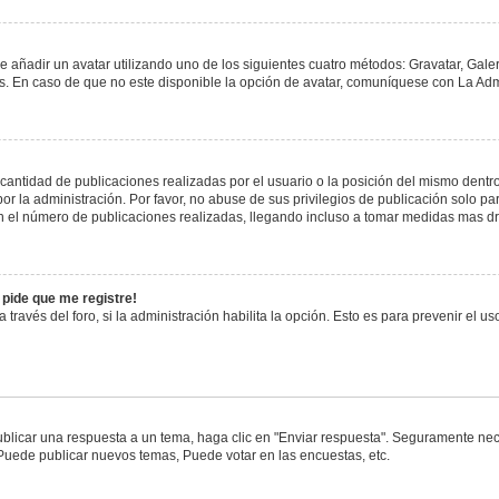
e añadir un avatar utilizando uno de los siguientes cuatro métodos: Gravatar, Gale
 En caso de que no este disponible la opción de avatar, comuníquese con La Admi
antidad de publicaciones realizadas por el usuario o la posición del mismo dentro 
 la administración. Por favor, no abuse de sus privilegios de publicación solo pa
n el número de publicaciones realizadas, llegando incluso a tomar medidas mas drá
 pide que me registre!
 través del foro, si la administración habilita la opción. Esto es para prevenir el 
blicar una respuesta a un tema, haga clic en "Enviar respuesta". Seguramente nece
 Puede publicar nuevos temas, Puede votar en las encuestas, etc.