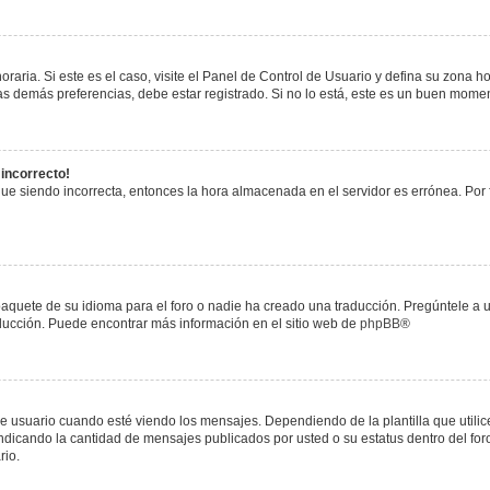
raria. Si este es el caso, visite el Panel de Control de Usuario y defina su zona h
s demás preferencias, debe estar registrado. Si no lo está, este es un buen mome
 incorrecto!
igue siendo incorrecta, entonces la hora almacenada en el servidor es errónea. Por
paquete de su idioma para el foro o nadie ha creado una traducción. Pregúntele a u
raducción. Puede encontrar más información en el sitio web de
phpBB
®
uario cuando esté viendo los mensajes. Dependiendo de la plantilla que utilice el
 indicando la cantidad de mensajes publicados por usted o su estatus dentro del 
rio.