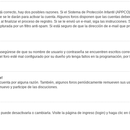
á correcto, hay dos posibles razones. Si el Sistema de Protección Infantil (APPCO)
 se le darán para activar la cuenta. Algunos foros disponen que las cuentas deben
al finalizar el proceso de registro. Si se le envió un e-mail, siga las instrucciones
apturada por un filtro anti-spam. Si está seguro de que la dirección de e-mail que 
, asegúrese de que su nombre de usuario y contraseña se encuentren escritos corr
 foro esté mal configurado por su dueño y/o tenga fallos en la programación, por 
e!
 cuenta por alguna razón. También, algunos foros periódicamente remueven sus us
 nuevo y participe de las discuciones.
uede desactivarla o cambiarla. Visite la página de ingreso (login) y haga clic en