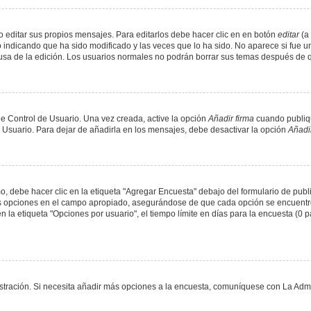
 editar sus propios mensajes. Para editarlos debe hacer clic en en botón
editar
(a 
 indicando que ha sido modificado y las veces que lo ha sido. No aparece si fue u
causa de la edición. Los usuarios normales no podrán borrar sus temas después de
e Control de Usuario. Una vez creada, active la opción
Añadir firma
cuando publiqu
e Usuario. Para dejar de añadirla en los mensajes, debe desactivar la opción
Añadir
 debe hacer clic en la etiqueta "Agregar Encuesta" debajo del formulario de public
dos opciones en el campo apropiado, asegurándose de que cada opción se encuentr
a etiqueta "Opciones por usuario", el tiempo límite en días para la encuesta (0 para
nistración. Si necesita añadir más opciones a la encuesta, comuníquese con La Admi