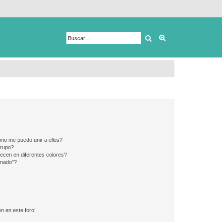
Buscar
Búsqueda avanza
mo me puedo unir a ellos?
Grupo?
ecen en diferentes colores?
inado"?
n en este foro!