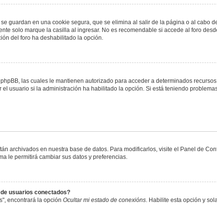
 se guardan en una cookie segura, que se elimina al salir de la página o al cabo 
te solo marque la casilla al ingresar. No es recomendable si accede al foro desde
ación del foro ha deshabilitado la opción.
or phpBB, las cuales le mantienen autorizado para acceder a determinados recursos 
el usuario si la administración ha habilitado la opción. Si está teniendo problemas
stán archivados en nuestra base de datos. Para modificarlos, visite el Panel de Co
ema le permitirá cambiar sus datos y preferencias.
s de usuarios conectados?
s", encontrará la opción
Ocultar mi estado de conexións
. Habilite esta opción y s