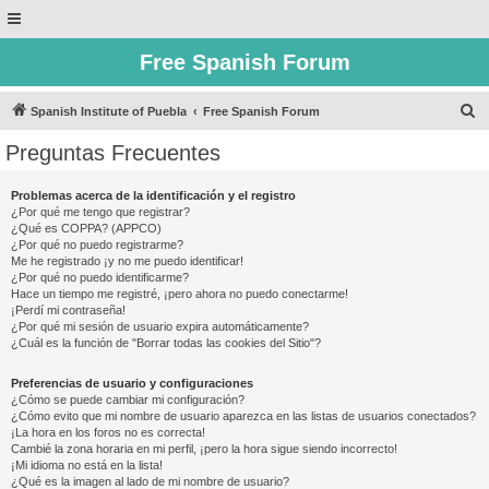
Free Spanish Forum
B
Spanish Institute of Puebla
Free Spanish Forum
u
Preguntas Frecuentes
s
c
Problemas acerca de la identificación y el registro
¿Por qué me tengo que registrar?
a
¿Qué es COPPA? (APPCO)
r
¿Por qué no puedo registrarme?
Me he registrado ¡y no me puedo identificar!
¿Por qué no puedo identificarme?
Hace un tiempo me registré, ¡pero ahora no puedo conectarme!
¡Perdí mi contraseña!
¿Por qué mi sesión de usuario expira automáticamente?
¿Cuál es la función de "Borrar todas las cookies del Sitio"?
Preferencias de usuario y configuraciones
¿Cómo se puede cambiar mi configuración?
¿Cómo evito que mi nombre de usuario aparezca en las listas de usuarios conectados?
¡La hora en los foros no es correcta!
Cambié la zona horaria en mi perfil, ¡pero la hora sigue siendo incorrecto!
¡Mi idioma no está en la lista!
¿Qué es la imagen al lado de mi nombre de usuario?