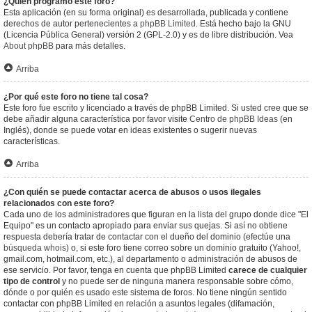
¿Quién programó este foro?
Esta aplicación (en su forma original) es desarrollada, publicada y contiene
derechos de autor pertenecientes a
phpBB Limited
. Está hecho bajo la GNU
(Licencia Pública General) versión 2 (GPL-2.0) y es de libre distribución. Vea
About phpBB
para más detalles.
Arriba
¿Por qué este foro no tiene tal cosa?
Este foro fue escrito y licenciado a través de phpBB Limited. Si usted cree que se
debe añadir alguna característica por favor visite
Centro de phpBB Ideas
(en
Inglés), donde se puede votar en ideas existentes o sugerir nuevas
características.
Arriba
¿Con quién se puede contactar acerca de abusos o usos ilegales
relacionados con este foro?
Cada uno de los administradores que figuran en la lista del grupo donde dice "El
Equipo" es un contacto apropiado para enviar sus quejas. Si así no obtiene
respuesta debería tratar de contactar con el dueño del dominio (efectúe una
búsqueda whois
) o, si este foro tiene correo sobre un dominio gratuito (Yahoo!,
gmail.com, hotmail.com, etc.), al departamento o administración de abusos de
ese servicio. Por favor, tenga en cuenta que phpBB Limited
carece de cualquier
tipo de control
y no puede ser de ninguna manera responsable sobre cómo,
dónde o por quién es usado este sistema de foros. No tiene ningún sentido
contactar con phpBB Limited en relación a asuntos legales (difamación,