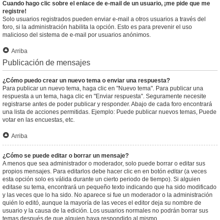
Cuando hago clic sobre el enlace de e-mail de un usuario, ¡me pide que me
registre!
Solo usuarios registrados pueden enviar e-mail a otros usuarios a través del
foro, si la administración habilita la opción. Esto es para prevenir el uso
malicioso del sistema de e-mail por usuarios anónimos.
Arriba
Publicación de mensajes
¿Cómo puedo crear un nuevo tema o enviar una respuesta?
Para publicar un nuevo tema, haga clic en "Nuevo tema". Para publicar una
respuesta a un tema, haga clic en "Enviar respuesta". Seguramente necesite
registrarse antes de poder publicar y responder. Abajo de cada foro encontrará
una lista de acciones permitidas. Ejemplo: Puede publicar nuevos temas, Puede
votar en las encuestas, etc.
Arriba
¿Cómo se puede editar o borrar un mensaje?
A menos que sea administrador o moderador, solo puede borrar o editar sus
propios mensajes. Para editarlos debe hacer clic en en botón
editar
(a veces
esta opción solo es válida durante un cierto periodo de tiempo). Si alguien
editase su tema, encontrará un pequeño texto indicando que ha sido modificado
y las veces que lo ha sido. No aparece si fue un moderador o la administración
quién lo editó, aunque la mayoría de las veces el editor deja su nombre de
usuario y la causa de la edición. Los usuarios normales no podrán borrar sus
temas después de que alguien haya respondido al mismo.