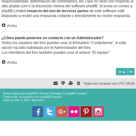
responsabilidad, deformación de comentarios, etc.) que no sean con respecto al
sitio phpbb.com o la discreción misma del software phpBB. Si envia un correo a
phpBB Limited
respecto del uso de terceras partes
de este software esté
dispuesto a recibir una respuesta cortante o directamente no recibir respuesta.
Arriba
¿Cómo puedo ponerme en contacto con un Administrador?
Todos los usuarios del foro pueden usar el formulario “Contáctenos”, si está
opción ha sido habilitada por el Administrador del foro.
Los miembros del foro también pueden usar el enlace "El equipo".
Arriba
Ir a
Todos los horarios son
UTC-05:00
Desarrollado por
phpBB
® Forum Software © phpBB Limited
Traducción al español por
phpBB España
Style proflat © 2017
Mazeltof