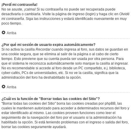
¡Perdí mi contraseña!
No se asuste, ¡calma! Si su contraseña no puede ser recuperada puede
desactivarla o cambiarla. Visite la página de ingreso (login) y haga clic en
Olvidé
mi contraseña
. Siga las instrucciones y estará identificado nuevamente en muy
poco tiempo.
Arriba
¿Por qué mi sesión de usuario expira automáticamente?
Si no activa la casilla
Recordar
cuando ingresa al foro, sus datos se guardan en
una cookie segura, que se elimina al salir de la página o al cabo de cierto
tiempo. Esto previene que su cuenta pueda ser usada por otra persona. Para
que el sistema le reconozca automáticamente solo marque la casilla al ingresar.
No es recomendable si accede al foro desde un PC compartido, e.j. biblioteca,
cyber-cafés, PCs de universidades, etc. Si no ve la casilla, significa que la
administración del foro ha deshabilitado la opción.
Arriba
¿Cuál es la función de "Borrar todas las cookies del Sitio"?
"Borrar todas las cookies del Sitio" borra las cookies creadas por phpBB, las
cuales le mantienen autorizado para acceder a determinados recursos del foro y
estar identificado al mismo. Las cookies proveen funciones como leer el
seguimiento de la navegación del foro por el usuario si la administración ha
habilitado la opción. Si está teniendo problemas con el ingreso o salida del foro,
borrar las cookies seguramente ayudará.