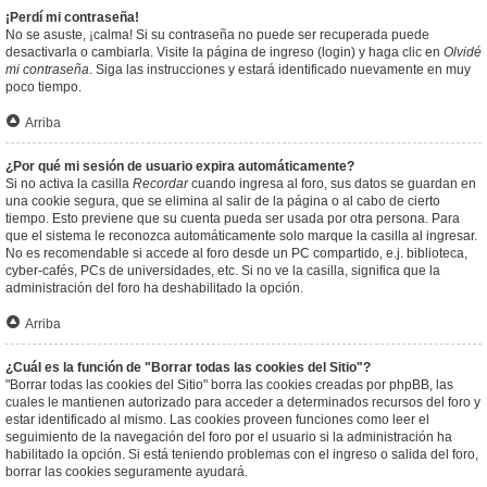
¡Perdí mi contraseña!
No se asuste, ¡calma! Si su contraseña no puede ser recuperada puede
desactivarla o cambiarla. Visite la página de ingreso (login) y haga clic en
Olvidé
mi contraseña
. Siga las instrucciones y estará identificado nuevamente en muy
poco tiempo.
Arriba
¿Por qué mi sesión de usuario expira automáticamente?
Si no activa la casilla
Recordar
cuando ingresa al foro, sus datos se guardan en
una cookie segura, que se elimina al salir de la página o al cabo de cierto
tiempo. Esto previene que su cuenta pueda ser usada por otra persona. Para
que el sistema le reconozca automáticamente solo marque la casilla al ingresar.
No es recomendable si accede al foro desde un PC compartido, e.j. biblioteca,
cyber-cafés, PCs de universidades, etc. Si no ve la casilla, significa que la
administración del foro ha deshabilitado la opción.
Arriba
¿Cuál es la función de "Borrar todas las cookies del Sitio"?
"Borrar todas las cookies del Sitio" borra las cookies creadas por phpBB, las
cuales le mantienen autorizado para acceder a determinados recursos del foro y
estar identificado al mismo. Las cookies proveen funciones como leer el
seguimiento de la navegación del foro por el usuario si la administración ha
habilitado la opción. Si está teniendo problemas con el ingreso o salida del foro,
borrar las cookies seguramente ayudará.