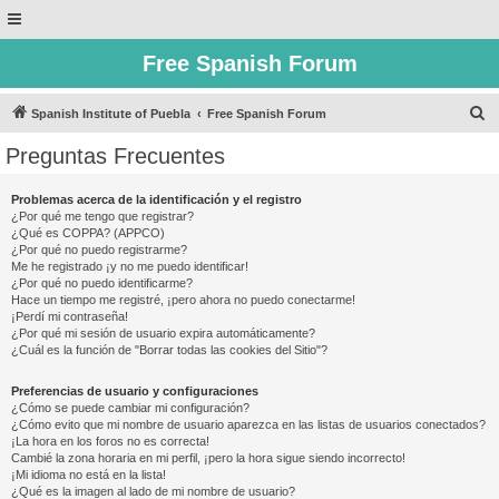
Free Spanish Forum
B
Spanish Institute of Puebla
Free Spanish Forum
u
Preguntas Frecuentes
s
c
Problemas acerca de la identificación y el registro
¿Por qué me tengo que registrar?
a
¿Qué es COPPA? (APPCO)
r
¿Por qué no puedo registrarme?
Me he registrado ¡y no me puedo identificar!
¿Por qué no puedo identificarme?
Hace un tiempo me registré, ¡pero ahora no puedo conectarme!
¡Perdí mi contraseña!
¿Por qué mi sesión de usuario expira automáticamente?
¿Cuál es la función de "Borrar todas las cookies del Sitio"?
Preferencias de usuario y configuraciones
¿Cómo se puede cambiar mi configuración?
¿Cómo evito que mi nombre de usuario aparezca en las listas de usuarios conectados?
¡La hora en los foros no es correcta!
Cambié la zona horaria en mi perfil, ¡pero la hora sigue siendo incorrecto!
¡Mi idioma no está en la lista!
¿Qué es la imagen al lado de mi nombre de usuario?