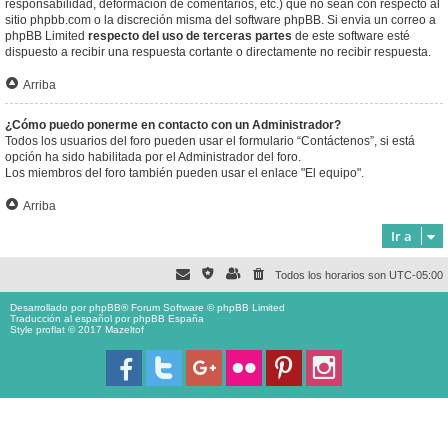
responsabilidad, deformación de comentarios, etc.) que no sean con respecto al
sitio phpbb.com o la discreción misma del software phpBB. Si envia un correo a
phpBB Limited
respecto del uso de terceras partes
de este software esté
dispuesto a recibir una respuesta cortante o directamente no recibir respuesta.
Arriba
¿Cómo puedo ponerme en contacto con un Administrador?
Todos los usuarios del foro pueden usar el formulario “Contáctenos”, si está
opción ha sido habilitada por el Administrador del foro.
Los miembros del foro también pueden usar el enlace "El equipo".
Arriba
Ir a
Todos los horarios son
UTC-05:00
Desarrollado por
phpBB
® Forum Software © phpBB Limited
Traducción al español por
phpBB España
Style proflat © 2017
Mazeltof