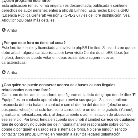
¿Quién programó este foro?
Esta aplicación (en su forma original) es desarrollada, publicada y contiene
derechos de autor pertenecientes a
phpBB Limited
. Está hecho bajo la GNU
(Licencia Pública General) versión 2 (GPL-2.0) y es de libre distribución. Vea
About phpBB
para más detalles.
Arriba
¿Por qué este foro no tiene tal cosa?
Este foro fue escrito y licenciado a través de phpBB Limited. Si usted cree que se
debe añadir alguna característica por favor visite
Centro de phpBB Ideas
(en
Inglés), donde se puede votar en ideas existentes o sugerir nuevas
características.
Arriba
¿Con quién se puede contactar acerca de abusos o usos ilegales
relacionados con este foro?
Cada uno de los administradores que figuran en la lista del grupo donde dice "El
Equipo" es un contacto apropiado para enviar sus quejas. Si así no obtiene
respuesta debería tratar de contactar con el dueño del dominio (efectúe una
búsqueda whois
) o, si este foro tiene correo sobre un dominio gratuito (Yahoo!,
gmail.com, hotmail.com, etc.), al departamento o administración de abusos de
ese servicio. Por favor, tenga en cuenta que phpBB Limited
carece de cualquier
tipo de control
y no puede ser de ninguna manera responsable sobre cómo,
dónde o por quién es usado este sistema de foros. No tiene ningún sentido
contactar con phpBB Limited en relación a asuntos legales (difamación,