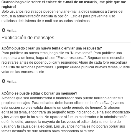
Cuando hago clic sobre el enlace de e-mail de un usuario, ¡me pide que me
registre!
Solo usuarios registrados pueden enviar e-mail a otros usuarios a través del
foro, si la administración habilita la opción. Esto es para prevenir el uso
malicioso del sistema de e-mail por usuarios anónimos.
Arriba
Publicación de mensajes
¿Cómo puedo crear un nuevo tema o enviar una respuesta?
Para publicar un nuevo tema, haga clic en "Nuevo tema". Para publicar una
respuesta a un tema, haga clic en "Enviar respuesta". Seguramente necesite
registrarse antes de poder publicar y responder. Abajo de cada foro encontrará
una lista de acciones permitidas. Ejemplo: Puede publicar nuevos temas, Puede
votar en las encuestas, etc.
Arriba
¿Cómo se puede editar o borrar un mensaje?
A menos que sea administrador o moderador, solo puede borrar o editar sus
propios mensajes. Para editarlos debe hacer clic en en botón
editar
(a veces
esta opción solo es válida durante un cierto periodo de tiempo). Si alguien
editase su tema, encontrará un pequeño texto indicando que ha sido modificado
y las veces que lo ha sido. No aparece si fue un moderador o la administración
quién lo editó, aunque la mayoría de las veces el editor deja su nombre de
usuario y la causa de la edición. Los usuarios normales no podrán borrar sus
temas después de que alguien haya respondido al mismo.