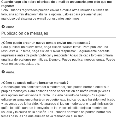
Cuando hago clic sobre el enlace de e-mail de un usuario, ¡me pide que me
registre!
Solo usuarios registrados pueden enviar e-mail a otros usuarios a través del
foro, si la administración habilita la opción. Esto es para prevenir el uso
malicioso del sistema de e-mail por usuarios anónimos.
Arriba
Publicación de mensajes
¿Cómo puedo crear un nuevo tema o enviar una respuesta?
Para publicar un nuevo tema, haga clic en "Nuevo tema". Para publicar una
respuesta a un tema, haga clic en "Enviar respuesta". Seguramente necesite
registrarse antes de poder publicar y responder. Abajo de cada foro encontrará
una lista de acciones permitidas. Ejemplo: Puede publicar nuevos temas, Puede
votar en las encuestas, etc.
Arriba
¿Cómo se puede editar o borrar un mensaje?
A menos que sea administrador o moderador, solo puede borrar o editar sus
propios mensajes. Para editarlos debe hacer clic en en botón
editar
(a veces
esta opción solo es válida durante un cierto periodo de tiempo). Si alguien
editase su tema, encontrará un pequeño texto indicando que ha sido modificado
y las veces que lo ha sido. No aparece si fue un moderador o la administración
quién lo editó, aunque la mayoría de las veces el editor deja su nombre de
usuario y la causa de la edición. Los usuarios normales no podrán borrar sus
temas después de que alguien haya respondido al mismo.