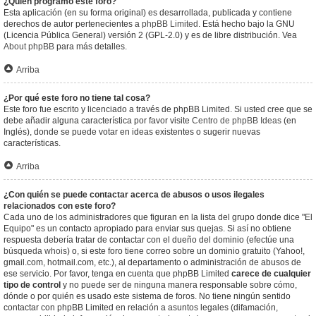
¿Quién programó este foro?
Esta aplicación (en su forma original) es desarrollada, publicada y contiene
derechos de autor pertenecientes a
phpBB Limited
. Está hecho bajo la GNU
(Licencia Pública General) versión 2 (GPL-2.0) y es de libre distribución. Vea
About phpBB
para más detalles.
Arriba
¿Por qué este foro no tiene tal cosa?
Este foro fue escrito y licenciado a través de phpBB Limited. Si usted cree que se
debe añadir alguna característica por favor visite
Centro de phpBB Ideas
(en
Inglés), donde se puede votar en ideas existentes o sugerir nuevas
características.
Arriba
¿Con quién se puede contactar acerca de abusos o usos ilegales
relacionados con este foro?
Cada uno de los administradores que figuran en la lista del grupo donde dice "El
Equipo" es un contacto apropiado para enviar sus quejas. Si así no obtiene
respuesta debería tratar de contactar con el dueño del dominio (efectúe una
búsqueda whois
) o, si este foro tiene correo sobre un dominio gratuito (Yahoo!,
gmail.com, hotmail.com, etc.), al departamento o administración de abusos de
ese servicio. Por favor, tenga en cuenta que phpBB Limited
carece de cualquier
tipo de control
y no puede ser de ninguna manera responsable sobre cómo,
dónde o por quién es usado este sistema de foros. No tiene ningún sentido
contactar con phpBB Limited en relación a asuntos legales (difamación,