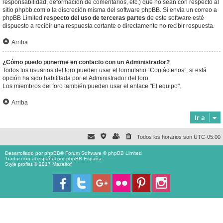
responsabilidad, deformación de comentarios, etc.) que no sean con respecto al
sitio phpbb.com o la discreción misma del software phpBB. Si envia un correo a
phpBB Limited
respecto del uso de terceras partes
de este software esté
dispuesto a recibir una respuesta cortante o directamente no recibir respuesta.
Arriba
¿Cómo puedo ponerme en contacto con un Administrador?
Todos los usuarios del foro pueden usar el formulario “Contáctenos”, si está
opción ha sido habilitada por el Administrador del foro.
Los miembros del foro también pueden usar el enlace "El equipo".
Arriba
Ir a
Todos los horarios son
UTC-05:00
Desarrollado por
phpBB
® Forum Software © phpBB Limited
Traducción al español por
phpBB España
Style proflat © 2017
Mazeltof