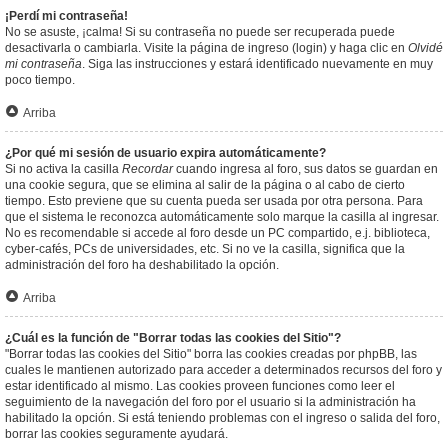
¡Perdí mi contraseña!
No se asuste, ¡calma! Si su contraseña no puede ser recuperada puede
desactivarla o cambiarla. Visite la página de ingreso (login) y haga clic en
Olvidé
mi contraseña
. Siga las instrucciones y estará identificado nuevamente en muy
poco tiempo.
Arriba
¿Por qué mi sesión de usuario expira automáticamente?
Si no activa la casilla
Recordar
cuando ingresa al foro, sus datos se guardan en
una cookie segura, que se elimina al salir de la página o al cabo de cierto
tiempo. Esto previene que su cuenta pueda ser usada por otra persona. Para
que el sistema le reconozca automáticamente solo marque la casilla al ingresar.
No es recomendable si accede al foro desde un PC compartido, e.j. biblioteca,
cyber-cafés, PCs de universidades, etc. Si no ve la casilla, significa que la
administración del foro ha deshabilitado la opción.
Arriba
¿Cuál es la función de "Borrar todas las cookies del Sitio"?
"Borrar todas las cookies del Sitio" borra las cookies creadas por phpBB, las
cuales le mantienen autorizado para acceder a determinados recursos del foro y
estar identificado al mismo. Las cookies proveen funciones como leer el
seguimiento de la navegación del foro por el usuario si la administración ha
habilitado la opción. Si está teniendo problemas con el ingreso o salida del foro,
borrar las cookies seguramente ayudará.