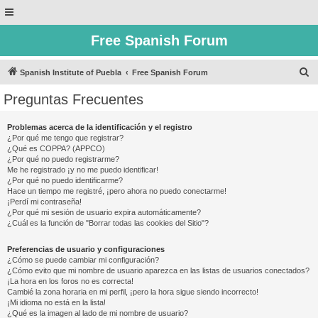
Free Spanish Forum
B
Spanish Institute of Puebla
Free Spanish Forum
u
Preguntas Frecuentes
s
c
Problemas acerca de la identificación y el registro
¿Por qué me tengo que registrar?
a
¿Qué es COPPA? (APPCO)
r
¿Por qué no puedo registrarme?
Me he registrado ¡y no me puedo identificar!
¿Por qué no puedo identificarme?
Hace un tiempo me registré, ¡pero ahora no puedo conectarme!
¡Perdí mi contraseña!
¿Por qué mi sesión de usuario expira automáticamente?
¿Cuál es la función de "Borrar todas las cookies del Sitio"?
Preferencias de usuario y configuraciones
¿Cómo se puede cambiar mi configuración?
¿Cómo evito que mi nombre de usuario aparezca en las listas de usuarios conectados?
¡La hora en los foros no es correcta!
Cambié la zona horaria en mi perfil, ¡pero la hora sigue siendo incorrecto!
¡Mi idioma no está en la lista!
¿Qué es la imagen al lado de mi nombre de usuario?