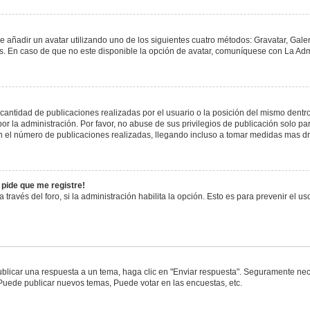
e añadir un avatar utilizando uno de los siguientes cuatro métodos: Gravatar, Gale
 En caso de que no este disponible la opción de avatar, comuníquese con La Admi
antidad de publicaciones realizadas por el usuario o la posición del mismo dentro 
 la administración. Por favor, no abuse de sus privilegios de publicación solo pa
n el número de publicaciones realizadas, llegando incluso a tomar medidas mas drá
 pide que me registre!
 través del foro, si la administración habilita la opción. Esto es para prevenir el 
blicar una respuesta a un tema, haga clic en "Enviar respuesta". Seguramente nece
 Puede publicar nuevos temas, Puede votar en las encuestas, etc.