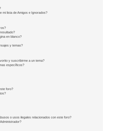
?
e mi lista de Amigos e Ignorados?
ros?
resultado?
ina en blanco?
nsajes y temas?
vorito y suscribirme a un tema?
emas específicos?
ste foro?
tos?
busos o usos ilegales relacionados con este foro?
Administrador?