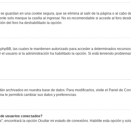
 se guardan en una cookie segura, que se elimina al salir de la página o al cabo 
te solo marque la casilla al ingresar. No es recomendable si accede al foro desde
ación del foro ha deshabilitado la opción.
or phpBB, las cuales le mantienen autorizado para acceder a determinados recursos 
el usuario si la administración ha habilitado la opción. Si está teniendo problemas
stán archivados en nuestra base de datos. Para modificarlos, visite el Panel de Co
ema le permitirá cambiar sus datos y preferencias.
s de usuarios conectados?
s", encontrará la opción
Ocultar mi estado de conexións
. Habilite esta opción y s