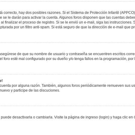
á correcto, hay dos posibles razones. Si el Sistema de Protección Infantil (APPCO)
 se le darán para activar la cuenta. Algunos foros disponen que las cuentas deben
al finalizar el proceso de registro. Si se le envió un e-mail, siga las instrucciones
apturada por un filtro anti-spam. Si está seguro de que la dirección de e-mail que 
, asegúrese de que su nombre de usuario y contraseña se encuentren escritos corr
 foro esté mal configurado por su dueño y/o tenga fallos en la programación, por 
e!
 cuenta por alguna razón. También, algunos foros periódicamente remueven sus us
 nuevo y participe de las discuciones.
uede desactivarla o cambiarla. Visite la página de ingreso (login) y haga clic en