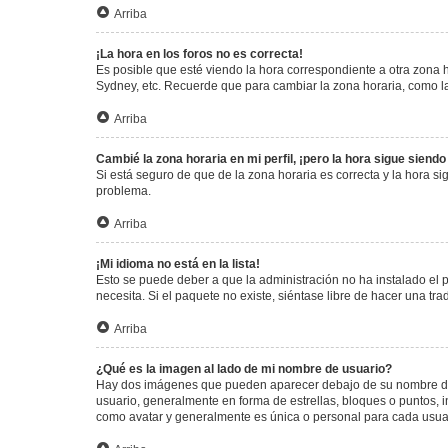
Arriba
¡La hora en los foros no es correcta!
Es posible que esté viendo la hora correspondiente a otra zona ho
Sydney, etc. Recuerde que para cambiar la zona horaria, como la
Arriba
Cambié la zona horaria en mi perfil, ¡pero la hora sigue siendo
Si está seguro de que de la zona horaria es correcta y la hora s
problema.
Arriba
¡Mi idioma no está en la lista!
Esto se puede deber a que la administración no ha instalado el 
necesita. Si el paquete no existe, siéntase libre de hacer una t
Arriba
¿Qué es la imagen al lado de mi nombre de usuario?
Hay dos imágenes que pueden aparecer debajo de su nombre de us
usuario, generalmente en forma de estrellas, bloques o puntos,
como avatar y generalmente es única o personal para cada usua