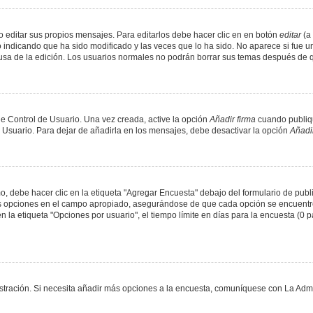
 editar sus propios mensajes. Para editarlos debe hacer clic en en botón
editar
(a 
 indicando que ha sido modificado y las veces que lo ha sido. No aparece si fue u
causa de la edición. Los usuarios normales no podrán borrar sus temas después de
e Control de Usuario. Una vez creada, active la opción
Añadir firma
cuando publiqu
e Usuario. Para dejar de añadirla en los mensajes, debe desactivar la opción
Añadir
 debe hacer clic en la etiqueta "Agregar Encuesta" debajo del formulario de public
dos opciones en el campo apropiado, asegurándose de que cada opción se encuentr
a etiqueta "Opciones por usuario", el tiempo límite en días para la encuesta (0 para
nistración. Si necesita añadir más opciones a la encuesta, comuníquese con La Admi