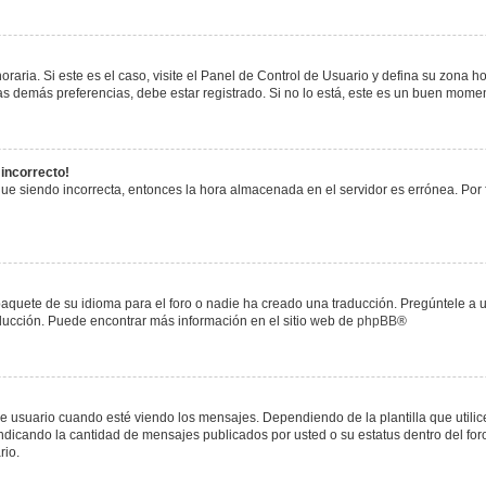
raria. Si este es el caso, visite el Panel de Control de Usuario y defina su zona h
s demás preferencias, debe estar registrado. Si no lo está, este es un buen mome
 incorrecto!
igue siendo incorrecta, entonces la hora almacenada en el servidor es errónea. Por
paquete de su idioma para el foro o nadie ha creado una traducción. Pregúntele a u
raducción. Puede encontrar más información en el sitio web de
phpBB
®
uario cuando esté viendo los mensajes. Dependiendo de la plantilla que utilice el
 indicando la cantidad de mensajes publicados por usted o su estatus dentro del 
rio.