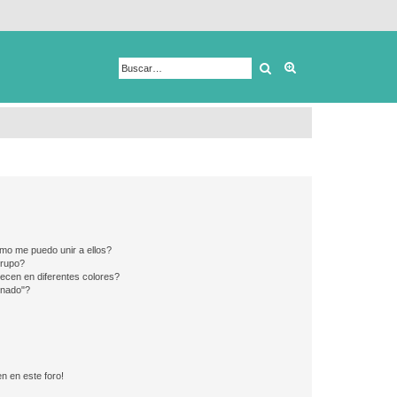
Buscar
Búsqueda avanza
mo me puedo unir a ellos?
Grupo?
ecen en diferentes colores?
inado"?
n en este foro!