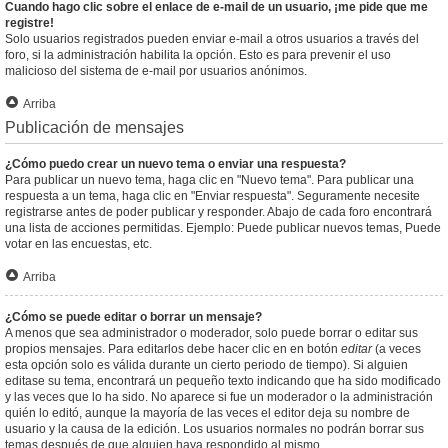
Cuando hago clic sobre el enlace de e-mail de un usuario, ¡me pide que me
registre!
Solo usuarios registrados pueden enviar e-mail a otros usuarios a través del
foro, si la administración habilita la opción. Esto es para prevenir el uso
malicioso del sistema de e-mail por usuarios anónimos.
Arriba
Publicación de mensajes
¿Cómo puedo crear un nuevo tema o enviar una respuesta?
Para publicar un nuevo tema, haga clic en "Nuevo tema". Para publicar una
respuesta a un tema, haga clic en "Enviar respuesta". Seguramente necesite
registrarse antes de poder publicar y responder. Abajo de cada foro encontrará
una lista de acciones permitidas. Ejemplo: Puede publicar nuevos temas, Puede
votar en las encuestas, etc.
Arriba
¿Cómo se puede editar o borrar un mensaje?
A menos que sea administrador o moderador, solo puede borrar o editar sus
propios mensajes. Para editarlos debe hacer clic en en botón
editar
(a veces
esta opción solo es válida durante un cierto periodo de tiempo). Si alguien
editase su tema, encontrará un pequeño texto indicando que ha sido modificado
y las veces que lo ha sido. No aparece si fue un moderador o la administración
quién lo editó, aunque la mayoría de las veces el editor deja su nombre de
usuario y la causa de la edición. Los usuarios normales no podrán borrar sus
temas después de que alguien haya respondido al mismo.