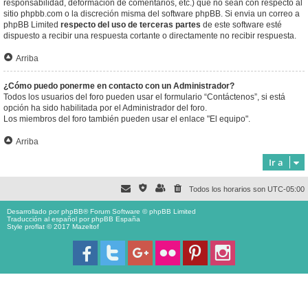
responsabilidad, deformación de comentarios, etc.) que no sean con respecto al
sitio phpbb.com o la discreción misma del software phpBB. Si envia un correo a
phpBB Limited
respecto del uso de terceras partes
de este software esté
dispuesto a recibir una respuesta cortante o directamente no recibir respuesta.
Arriba
¿Cómo puedo ponerme en contacto con un Administrador?
Todos los usuarios del foro pueden usar el formulario “Contáctenos”, si está
opción ha sido habilitada por el Administrador del foro.
Los miembros del foro también pueden usar el enlace "El equipo".
Arriba
Ir a
Todos los horarios son
UTC-05:00
Desarrollado por
phpBB
® Forum Software © phpBB Limited
Traducción al español por
phpBB España
Style proflat © 2017
Mazeltof