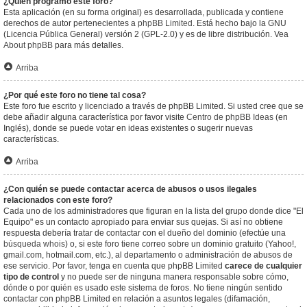
¿Quién programó este foro?
Esta aplicación (en su forma original) es desarrollada, publicada y contiene
derechos de autor pertenecientes a
phpBB Limited
. Está hecho bajo la GNU
(Licencia Pública General) versión 2 (GPL-2.0) y es de libre distribución. Vea
About phpBB
para más detalles.
Arriba
¿Por qué este foro no tiene tal cosa?
Este foro fue escrito y licenciado a través de phpBB Limited. Si usted cree que se
debe añadir alguna característica por favor visite
Centro de phpBB Ideas
(en
Inglés), donde se puede votar en ideas existentes o sugerir nuevas
características.
Arriba
¿Con quién se puede contactar acerca de abusos o usos ilegales
relacionados con este foro?
Cada uno de los administradores que figuran en la lista del grupo donde dice "El
Equipo" es un contacto apropiado para enviar sus quejas. Si así no obtiene
respuesta debería tratar de contactar con el dueño del dominio (efectúe una
búsqueda whois
) o, si este foro tiene correo sobre un dominio gratuito (Yahoo!,
gmail.com, hotmail.com, etc.), al departamento o administración de abusos de
ese servicio. Por favor, tenga en cuenta que phpBB Limited
carece de cualquier
tipo de control
y no puede ser de ninguna manera responsable sobre cómo,
dónde o por quién es usado este sistema de foros. No tiene ningún sentido
contactar con phpBB Limited en relación a asuntos legales (difamación,