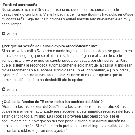
¡Perdí mi contraseña!
No se asuste, ¡calma! Si su contraseña no puede ser recuperada puede
desactivarla o cambiarla. Visite la página de ingreso (login) y haga clic en
Olvidé
mi contraseña
. Siga las instrucciones y estará identificado nuevamente en muy
poco tiempo.
Arriba
¿Por qué mi sesión de usuario expira automáticamente?
Si no activa la casilla
Recordar
cuando ingresa al foro, sus datos se guardan en
una cookie segura, que se elimina al salir de la página o al cabo de cierto
tiempo. Esto previene que su cuenta pueda ser usada por otra persona. Para
que el sistema le reconozca automáticamente solo marque la casilla al ingresar.
No es recomendable si accede al foro desde un PC compartido, e.j. biblioteca,
cyber-cafés, PCs de universidades, etc. Si no ve la casilla, significa que la
administración del foro ha deshabilitado la opción.
Arriba
¿Cuál es la función de "Borrar todas las cookies del Sitio"?
"Borrar todas las cookies del Sitio" borra las cookies creadas por phpBB, las
cuales le mantienen autorizado para acceder a determinados recursos del foro y
estar identificado al mismo. Las cookies proveen funciones como leer el
seguimiento de la navegación del foro por el usuario si la administración ha
habilitado la opción. Si está teniendo problemas con el ingreso o salida del foro,
borrar las cookies seguramente ayudará.