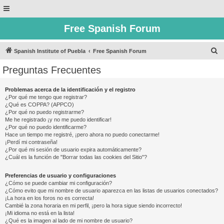
Free Spanish Forum
B
Spanish Institute of Puebla
Free Spanish Forum
u
Preguntas Frecuentes
s
c
Problemas acerca de la identificación y el registro
¿Por qué me tengo que registrar?
a
¿Qué es COPPA? (APPCO)
r
¿Por qué no puedo registrarme?
Me he registrado ¡y no me puedo identificar!
¿Por qué no puedo identificarme?
Hace un tiempo me registré, ¡pero ahora no puedo conectarme!
¡Perdí mi contraseña!
¿Por qué mi sesión de usuario expira automáticamente?
¿Cuál es la función de "Borrar todas las cookies del Sitio"?
Preferencias de usuario y configuraciones
¿Cómo se puede cambiar mi configuración?
¿Cómo evito que mi nombre de usuario aparezca en las listas de usuarios conectados?
¡La hora en los foros no es correcta!
Cambié la zona horaria en mi perfil, ¡pero la hora sigue siendo incorrecto!
¡Mi idioma no está en la lista!
¿Qué es la imagen al lado de mi nombre de usuario?