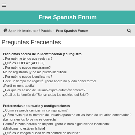
Free Spanish Forum
B
Spanish Institute of Puebla
Free Spanish Forum
u
Preguntas Frecuentes
s
c
Problemas acerca de la identificación y el registro
¿Por qué me tengo que registrar?
a
¿Qué es COPPA? (APPCO)
r
¿Por qué no puedo registrarme?
Me he registrado ¡y no me puedo identificar!
¿Por qué no puedo identificarme?
Hace un tiempo me registré, ¡pero ahora no puedo conectarme!
¡Perdí mi contraseña!
¿Por qué mi sesión de usuario expira automáticamente?
¿Cuál es la función de "Borrar todas las cookies del Sitio"?
Preferencias de usuario y configuraciones
¿Cómo se puede cambiar mi configuración?
¿Cómo evito que mi nombre de usuario aparezca en las listas de usuarios conectados?
¡La hora en los foros no es correcta!
Cambié la zona horaria en mi perfil, ¡pero la hora sigue siendo incorrecto!
¡Mi idioma no está en la lista!
¿Qué es la imagen al lado de mi nombre de usuario?