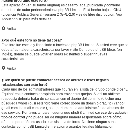
¿Quién programó este foro?
Esta aplicación (en su forma original) es desarrollada, publicada y contiene
derechos de autor pertenecientes a
phpBB Limited
. Está hecho bajo la GNU
(Licencia Pública General) versión 2 (GPL-2.0) y es de libre distribución. Vea
About phpBB
para más detalles.
Arriba
¿Por qué este foro no tiene tal cosa?
Este foro fue escrito y licenciado a través de phpBB Limited. Si usted cree que se
debe añadir alguna característica por favor visite
Centro de phpBB Ideas
(en
Inglés), donde se puede votar en ideas existentes o sugerir nuevas
características.
Arriba
¿Con quién se puede contactar acerca de abusos o usos ilegales
relacionados con este foro?
Cada uno de los administradores que figuran en la lista del grupo donde dice "El
Equipo" es un contacto apropiado para enviar sus quejas. Si así no obtiene
respuesta debería tratar de contactar con el dueño del dominio (efectúe una
búsqueda whois
) o, si este foro tiene correo sobre un dominio gratuito (Yahoo!,
gmail.com, hotmail.com, etc.), al departamento o administración de abusos de
ese servicio. Por favor, tenga en cuenta que phpBB Limited
carece de cualquier
tipo de control
y no puede ser de ninguna manera responsable sobre cómo,
dónde o por quién es usado este sistema de foros. No tiene ningún sentido
contactar con phpBB Limited en relación a asuntos legales (difamación,