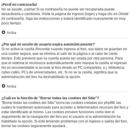
¡Perdí mi contraseña!
No se asuste, ¡calma! Si su contraseña no puede ser recuperada puede
desactivarla o cambiarla. Visite la página de ingreso (login) y haga clic en
Olvidé
mi contraseña
. Siga las instrucciones y estará identificado nuevamente en muy
poco tiempo.
Arriba
¿Por qué mi sesión de usuario expira automáticamente?
Si no activa la casilla
Recordar
cuando ingresa al foro, sus datos se guardan en
una cookie segura, que se elimina al salir de la página o al cabo de cierto
tiempo. Esto previene que su cuenta pueda ser usada por otra persona. Para
que el sistema le reconozca automáticamente solo marque la casilla al ingresar.
No es recomendable si accede al foro desde un PC compartido, e.j. biblioteca,
cyber-cafés, PCs de universidades, etc. Si no ve la casilla, significa que la
administración del foro ha deshabilitado la opción.
Arriba
¿Cuál es la función de "Borrar todas las cookies del Sitio"?
"Borrar todas las cookies del Sitio" borra las cookies creadas por phpBB, las
cuales le mantienen autorizado para acceder a determinados recursos del foro y
estar identificado al mismo. Las cookies proveen funciones como leer el
seguimiento de la navegación del foro por el usuario si la administración ha
habilitado la opción. Si está teniendo problemas con el ingreso o salida del foro,
borrar las cookies seguramente ayudará.