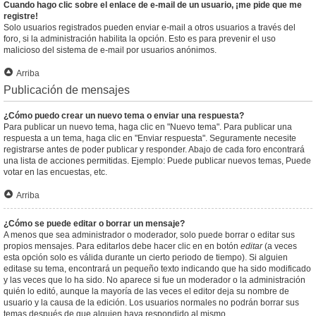
Cuando hago clic sobre el enlace de e-mail de un usuario, ¡me pide que me
registre!
Solo usuarios registrados pueden enviar e-mail a otros usuarios a través del
foro, si la administración habilita la opción. Esto es para prevenir el uso
malicioso del sistema de e-mail por usuarios anónimos.
Arriba
Publicación de mensajes
¿Cómo puedo crear un nuevo tema o enviar una respuesta?
Para publicar un nuevo tema, haga clic en "Nuevo tema". Para publicar una
respuesta a un tema, haga clic en "Enviar respuesta". Seguramente necesite
registrarse antes de poder publicar y responder. Abajo de cada foro encontrará
una lista de acciones permitidas. Ejemplo: Puede publicar nuevos temas, Puede
votar en las encuestas, etc.
Arriba
¿Cómo se puede editar o borrar un mensaje?
A menos que sea administrador o moderador, solo puede borrar o editar sus
propios mensajes. Para editarlos debe hacer clic en en botón
editar
(a veces
esta opción solo es válida durante un cierto periodo de tiempo). Si alguien
editase su tema, encontrará un pequeño texto indicando que ha sido modificado
y las veces que lo ha sido. No aparece si fue un moderador o la administración
quién lo editó, aunque la mayoría de las veces el editor deja su nombre de
usuario y la causa de la edición. Los usuarios normales no podrán borrar sus
temas después de que alguien haya respondido al mismo.