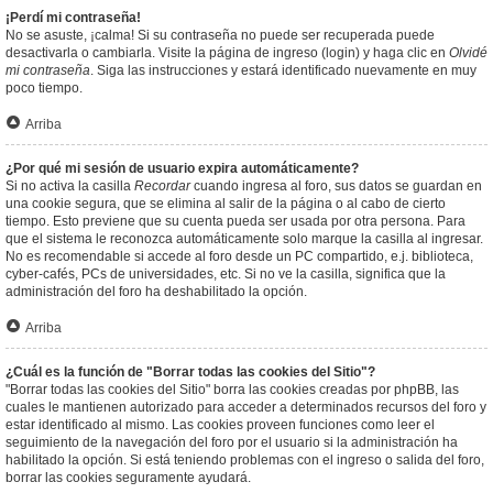
¡Perdí mi contraseña!
No se asuste, ¡calma! Si su contraseña no puede ser recuperada puede
desactivarla o cambiarla. Visite la página de ingreso (login) y haga clic en
Olvidé
mi contraseña
. Siga las instrucciones y estará identificado nuevamente en muy
poco tiempo.
Arriba
¿Por qué mi sesión de usuario expira automáticamente?
Si no activa la casilla
Recordar
cuando ingresa al foro, sus datos se guardan en
una cookie segura, que se elimina al salir de la página o al cabo de cierto
tiempo. Esto previene que su cuenta pueda ser usada por otra persona. Para
que el sistema le reconozca automáticamente solo marque la casilla al ingresar.
No es recomendable si accede al foro desde un PC compartido, e.j. biblioteca,
cyber-cafés, PCs de universidades, etc. Si no ve la casilla, significa que la
administración del foro ha deshabilitado la opción.
Arriba
¿Cuál es la función de "Borrar todas las cookies del Sitio"?
"Borrar todas las cookies del Sitio" borra las cookies creadas por phpBB, las
cuales le mantienen autorizado para acceder a determinados recursos del foro y
estar identificado al mismo. Las cookies proveen funciones como leer el
seguimiento de la navegación del foro por el usuario si la administración ha
habilitado la opción. Si está teniendo problemas con el ingreso o salida del foro,
borrar las cookies seguramente ayudará.