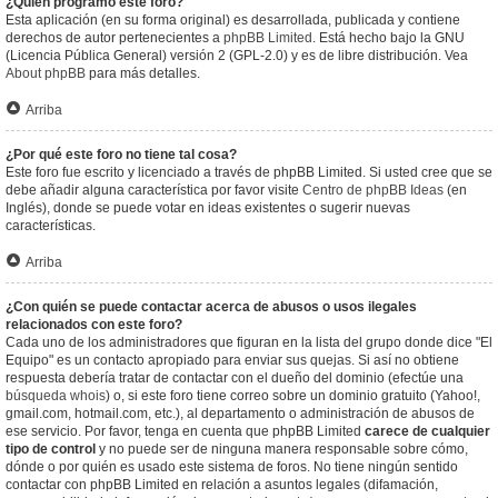
¿Quién programó este foro?
Esta aplicación (en su forma original) es desarrollada, publicada y contiene
derechos de autor pertenecientes a
phpBB Limited
. Está hecho bajo la GNU
(Licencia Pública General) versión 2 (GPL-2.0) y es de libre distribución. Vea
About phpBB
para más detalles.
Arriba
¿Por qué este foro no tiene tal cosa?
Este foro fue escrito y licenciado a través de phpBB Limited. Si usted cree que se
debe añadir alguna característica por favor visite
Centro de phpBB Ideas
(en
Inglés), donde se puede votar en ideas existentes o sugerir nuevas
características.
Arriba
¿Con quién se puede contactar acerca de abusos o usos ilegales
relacionados con este foro?
Cada uno de los administradores que figuran en la lista del grupo donde dice "El
Equipo" es un contacto apropiado para enviar sus quejas. Si así no obtiene
respuesta debería tratar de contactar con el dueño del dominio (efectúe una
búsqueda whois
) o, si este foro tiene correo sobre un dominio gratuito (Yahoo!,
gmail.com, hotmail.com, etc.), al departamento o administración de abusos de
ese servicio. Por favor, tenga en cuenta que phpBB Limited
carece de cualquier
tipo de control
y no puede ser de ninguna manera responsable sobre cómo,
dónde o por quién es usado este sistema de foros. No tiene ningún sentido
contactar con phpBB Limited en relación a asuntos legales (difamación,