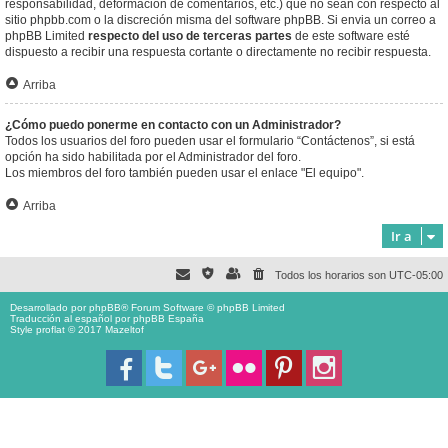
responsabilidad, deformación de comentarios, etc.) que no sean con respecto al
sitio phpbb.com o la discreción misma del software phpBB. Si envia un correo a
phpBB Limited
respecto del uso de terceras partes
de este software esté
dispuesto a recibir una respuesta cortante o directamente no recibir respuesta.
Arriba
¿Cómo puedo ponerme en contacto con un Administrador?
Todos los usuarios del foro pueden usar el formulario “Contáctenos”, si está
opción ha sido habilitada por el Administrador del foro.
Los miembros del foro también pueden usar el enlace "El equipo".
Arriba
Ir a
Todos los horarios son
UTC-05:00
Desarrollado por
phpBB
® Forum Software © phpBB Limited
Traducción al español por
phpBB España
Style proflat © 2017
Mazeltof