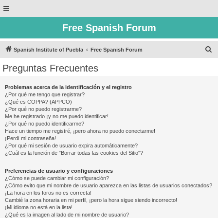
Free Spanish Forum
B
Spanish Institute of Puebla
Free Spanish Forum
u
Preguntas Frecuentes
s
c
Problemas acerca de la identificación y el registro
¿Por qué me tengo que registrar?
a
¿Qué es COPPA? (APPCO)
r
¿Por qué no puedo registrarme?
Me he registrado ¡y no me puedo identificar!
¿Por qué no puedo identificarme?
Hace un tiempo me registré, ¡pero ahora no puedo conectarme!
¡Perdí mi contraseña!
¿Por qué mi sesión de usuario expira automáticamente?
¿Cuál es la función de "Borrar todas las cookies del Sitio"?
Preferencias de usuario y configuraciones
¿Cómo se puede cambiar mi configuración?
¿Cómo evito que mi nombre de usuario aparezca en las listas de usuarios conectados?
¡La hora en los foros no es correcta!
Cambié la zona horaria en mi perfil, ¡pero la hora sigue siendo incorrecto!
¡Mi idioma no está en la lista!
¿Qué es la imagen al lado de mi nombre de usuario?