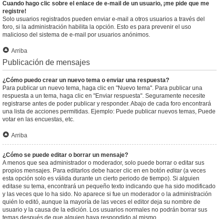
Cuando hago clic sobre el enlace de e-mail de un usuario, ¡me pide que me
registre!
Solo usuarios registrados pueden enviar e-mail a otros usuarios a través del
foro, si la administración habilita la opción. Esto es para prevenir el uso
malicioso del sistema de e-mail por usuarios anónimos.
Arriba
Publicación de mensajes
¿Cómo puedo crear un nuevo tema o enviar una respuesta?
Para publicar un nuevo tema, haga clic en "Nuevo tema". Para publicar una
respuesta a un tema, haga clic en "Enviar respuesta". Seguramente necesite
registrarse antes de poder publicar y responder. Abajo de cada foro encontrará
una lista de acciones permitidas. Ejemplo: Puede publicar nuevos temas, Puede
votar en las encuestas, etc.
Arriba
¿Cómo se puede editar o borrar un mensaje?
A menos que sea administrador o moderador, solo puede borrar o editar sus
propios mensajes. Para editarlos debe hacer clic en en botón
editar
(a veces
esta opción solo es válida durante un cierto periodo de tiempo). Si alguien
editase su tema, encontrará un pequeño texto indicando que ha sido modificado
y las veces que lo ha sido. No aparece si fue un moderador o la administración
quién lo editó, aunque la mayoría de las veces el editor deja su nombre de
usuario y la causa de la edición. Los usuarios normales no podrán borrar sus
temas después de que alguien haya respondido al mismo.