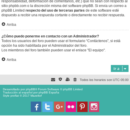
responsabilidad, deformación de comentarios, etc.) que no sean con respecto al
sitio phpbb.com o la discreción misma del software phpBB. Si envia un correo a
phpBB Limited
respecto del uso de terceras partes
de este software esté
dispuesto a recibir una respuesta cortante o directamente no recibir respuesta.
Arriba
¿Cómo puedo ponerme en contacto con un Administrador?
Todos los usuarios del foro pueden usar el formulario “Contáctenos”, si está
opción ha sido habilitada por el Administrador del foro.
Los miembros del foro también pueden usar el enlace "El equipo".
Arriba
Ir a
Todos los horarios son
UTC-05:00
Desarrollado por
phpBB
® Forum Software © phpBB Limited
Traducción al español por
phpBB España
Style proflat © 2017
Mazeltof