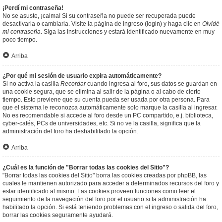
¡Perdí mi contraseña!
No se asuste, ¡calma! Si su contraseña no puede ser recuperada puede
desactivarla o cambiarla. Visite la página de ingreso (login) y haga clic en
Olvidé
mi contraseña
. Siga las instrucciones y estará identificado nuevamente en muy
poco tiempo.
Arriba
¿Por qué mi sesión de usuario expira automáticamente?
Si no activa la casilla
Recordar
cuando ingresa al foro, sus datos se guardan en
una cookie segura, que se elimina al salir de la página o al cabo de cierto
tiempo. Esto previene que su cuenta pueda ser usada por otra persona. Para
que el sistema le reconozca automáticamente solo marque la casilla al ingresar.
No es recomendable si accede al foro desde un PC compartido, e.j. biblioteca,
cyber-cafés, PCs de universidades, etc. Si no ve la casilla, significa que la
administración del foro ha deshabilitado la opción.
Arriba
¿Cuál es la función de "Borrar todas las cookies del Sitio"?
"Borrar todas las cookies del Sitio" borra las cookies creadas por phpBB, las
cuales le mantienen autorizado para acceder a determinados recursos del foro y
estar identificado al mismo. Las cookies proveen funciones como leer el
seguimiento de la navegación del foro por el usuario si la administración ha
habilitado la opción. Si está teniendo problemas con el ingreso o salida del foro,
borrar las cookies seguramente ayudará.