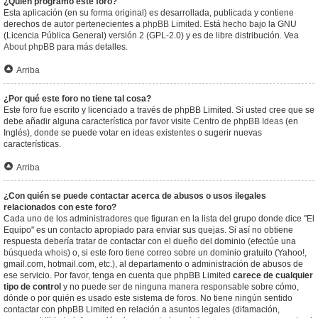
¿Quién programó este foro?
Esta aplicación (en su forma original) es desarrollada, publicada y contiene
derechos de autor pertenecientes a
phpBB Limited
. Está hecho bajo la GNU
(Licencia Pública General) versión 2 (GPL-2.0) y es de libre distribución. Vea
About phpBB
para más detalles.
Arriba
¿Por qué este foro no tiene tal cosa?
Este foro fue escrito y licenciado a través de phpBB Limited. Si usted cree que se
debe añadir alguna característica por favor visite
Centro de phpBB Ideas
(en
Inglés), donde se puede votar en ideas existentes o sugerir nuevas
características.
Arriba
¿Con quién se puede contactar acerca de abusos o usos ilegales
relacionados con este foro?
Cada uno de los administradores que figuran en la lista del grupo donde dice "El
Equipo" es un contacto apropiado para enviar sus quejas. Si así no obtiene
respuesta debería tratar de contactar con el dueño del dominio (efectúe una
búsqueda whois
) o, si este foro tiene correo sobre un dominio gratuito (Yahoo!,
gmail.com, hotmail.com, etc.), al departamento o administración de abusos de
ese servicio. Por favor, tenga en cuenta que phpBB Limited
carece de cualquier
tipo de control
y no puede ser de ninguna manera responsable sobre cómo,
dónde o por quién es usado este sistema de foros. No tiene ningún sentido
contactar con phpBB Limited en relación a asuntos legales (difamación,