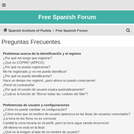
Free Spanish Forum
B
Spanish Institute of Puebla
Free Spanish Forum
u
Preguntas Frecuentes
s
c
Problemas acerca de la identificación y el registro
¿Por qué me tengo que registrar?
a
¿Qué es COPPA? (APPCO)
r
¿Por qué no puedo registrarme?
Me he registrado ¡y no me puedo identificar!
¿Por qué no puedo identificarme?
Hace un tiempo me registré, ¡pero ahora no puedo conectarme!
¡Perdí mi contraseña!
¿Por qué mi sesión de usuario expira automáticamente?
¿Cuál es la función de "Borrar todas las cookies del Sitio"?
Preferencias de usuario y configuraciones
¿Cómo se puede cambiar mi configuración?
¿Cómo evito que mi nombre de usuario aparezca en las listas de usuarios conectados?
¡La hora en los foros no es correcta!
Cambié la zona horaria en mi perfil, ¡pero la hora sigue siendo incorrecto!
¡Mi idioma no está en la lista!
¿Qué es la imagen al lado de mi nombre de usuario?