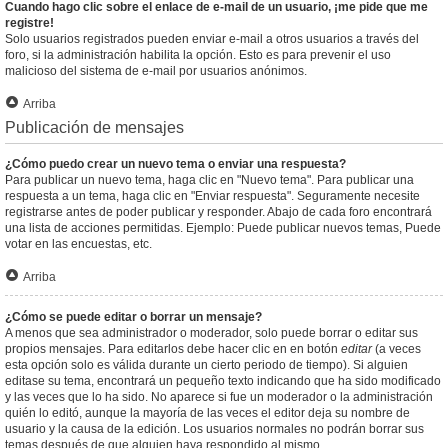
Cuando hago clic sobre el enlace de e-mail de un usuario, ¡me pide que me
registre!
Solo usuarios registrados pueden enviar e-mail a otros usuarios a través del
foro, si la administración habilita la opción. Esto es para prevenir el uso
malicioso del sistema de e-mail por usuarios anónimos.
Arriba
Publicación de mensajes
¿Cómo puedo crear un nuevo tema o enviar una respuesta?
Para publicar un nuevo tema, haga clic en "Nuevo tema". Para publicar una
respuesta a un tema, haga clic en "Enviar respuesta". Seguramente necesite
registrarse antes de poder publicar y responder. Abajo de cada foro encontrará
una lista de acciones permitidas. Ejemplo: Puede publicar nuevos temas, Puede
votar en las encuestas, etc.
Arriba
¿Cómo se puede editar o borrar un mensaje?
A menos que sea administrador o moderador, solo puede borrar o editar sus
propios mensajes. Para editarlos debe hacer clic en en botón
editar
(a veces
esta opción solo es válida durante un cierto periodo de tiempo). Si alguien
editase su tema, encontrará un pequeño texto indicando que ha sido modificado
y las veces que lo ha sido. No aparece si fue un moderador o la administración
quién lo editó, aunque la mayoría de las veces el editor deja su nombre de
usuario y la causa de la edición. Los usuarios normales no podrán borrar sus
temas después de que alguien haya respondido al mismo.