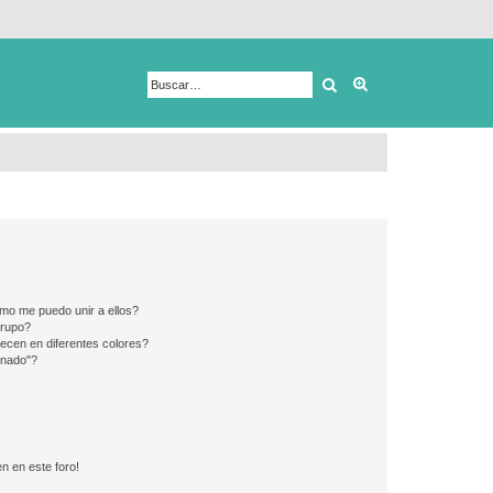
Buscar
Búsqueda avanza
mo me puedo unir a ellos?
Grupo?
ecen en diferentes colores?
inado"?
n en este foro!