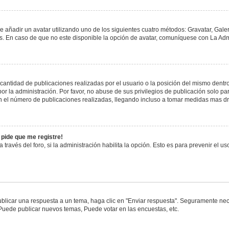
e añadir un avatar utilizando uno de los siguientes cuatro métodos: Gravatar, Gale
 En caso de que no este disponible la opción de avatar, comuníquese con La Admi
antidad de publicaciones realizadas por el usuario o la posición del mismo dentro 
 la administración. Por favor, no abuse de sus privilegios de publicación solo pa
n el número de publicaciones realizadas, llegando incluso a tomar medidas mas drá
 pide que me registre!
 través del foro, si la administración habilita la opción. Esto es para prevenir el 
blicar una respuesta a un tema, haga clic en "Enviar respuesta". Seguramente nece
 Puede publicar nuevos temas, Puede votar en las encuestas, etc.