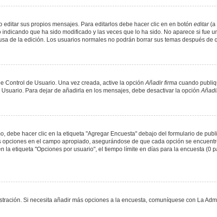
 editar sus propios mensajes. Para editarlos debe hacer clic en en botón
editar
(a 
 indicando que ha sido modificado y las veces que lo ha sido. No aparece si fue u
causa de la edición. Los usuarios normales no podrán borrar sus temas después de
e Control de Usuario. Una vez creada, active la opción
Añadir firma
cuando publiqu
e Usuario. Para dejar de añadirla en los mensajes, debe desactivar la opción
Añadir
 debe hacer clic en la etiqueta "Agregar Encuesta" debajo del formulario de public
dos opciones en el campo apropiado, asegurándose de que cada opción se encuentr
a etiqueta "Opciones por usuario", el tiempo límite en días para la encuesta (0 para
nistración. Si necesita añadir más opciones a la encuesta, comuníquese con La Admi