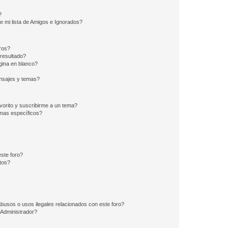
?
e mi lista de Amigos e Ignorados?
ros?
resultado?
ina en blanco?
nsajes y temas?
vorito y suscribirme a un tema?
emas específicos?
ste foro?
tos?
busos o usos ilegales relacionados con este foro?
Administrador?