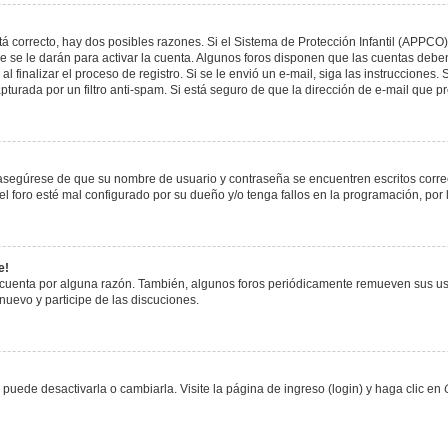
á correcto, hay dos posibles razones. Si el Sistema de Protección Infantil (APPCO)
 se le darán para activar la cuenta. Algunos foros disponen que las cuentas deben
al finalizar el proceso de registro. Si se le envió un e-mail, siga las instrucciones
apturada por un filtro anti-spam. Si está seguro de que la dirección de e-mail que 
, asegúrese de que su nombre de usuario y contraseña se encuentren escritos corr
 foro esté mal configurado por su dueño y/o tenga fallos en la programación, por 
e!
 cuenta por alguna razón. También, algunos foros periódicamente remueven sus us
 nuevo y participe de las discuciones.
uede desactivarla o cambiarla. Visite la página de ingreso (login) y haga clic en