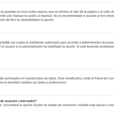
 se guardan en una cookie segura, que se elimina al salir de la página o al cabo 
te solo marque la casilla al ingresar. No es recomendable si accede al foro desde
ación del foro ha deshabilitado la opción.
or phpBB, las cuales le mantienen autorizado para acceder a determinados recursos 
el usuario si la administración ha habilitado la opción. Si está teniendo problemas
stán archivados en nuestra base de datos. Para modificarlos, visite el Panel de Co
ema le permitirá cambiar sus datos y preferencias.
s de usuarios conectados?
s", encontrará la opción
Ocultar mi estado de conexións
. Habilite esta opción y s