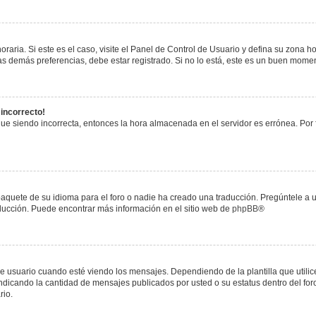
raria. Si este es el caso, visite el Panel de Control de Usuario y defina su zona h
s demás preferencias, debe estar registrado. Si no lo está, este es un buen mome
 incorrecto!
igue siendo incorrecta, entonces la hora almacenada en el servidor es errónea. Por
paquete de su idioma para el foro o nadie ha creado una traducción. Pregúntele a u
raducción. Puede encontrar más información en el sitio web de
phpBB
®
uario cuando esté viendo los mensajes. Dependiendo de la plantilla que utilice el
 indicando la cantidad de mensajes publicados por usted o su estatus dentro del 
rio.