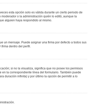
veces esta opción solo es válida durante un cierto periodo de
n moderador o la administración quién lo editó, aunque la
 que alguien haya respondido al mismo.
e un mensaje. Puede asignar una firma por defecto a todos sus
 firma
dentro del perfil.
ación; si no la visualiza, significa que no posee los permisos
e en la correspondiente línea del formulario. También puede
 duración infinita) y por último la opción de permitir a lo
nistración.