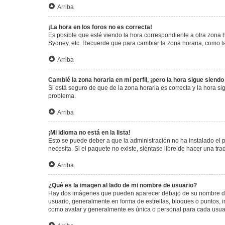
Arriba
¡La hora en los foros no es correcta!
Es posible que esté viendo la hora correspondiente a otra zona ho
Sydney, etc. Recuerde que para cambiar la zona horaria, como la
Arriba
Cambié la zona horaria en mi perfil, ¡pero la hora sigue siendo
Si está seguro de que de la zona horaria es correcta y la hora s
problema.
Arriba
¡Mi idioma no está en la lista!
Esto se puede deber a que la administración no ha instalado el 
necesita. Si el paquete no existe, siéntase libre de hacer una t
Arriba
¿Qué es la imagen al lado de mi nombre de usuario?
Hay dos imágenes que pueden aparecer debajo de su nombre de us
usuario, generalmente en forma de estrellas, bloques o puntos,
como avatar y generalmente es única o personal para cada usua