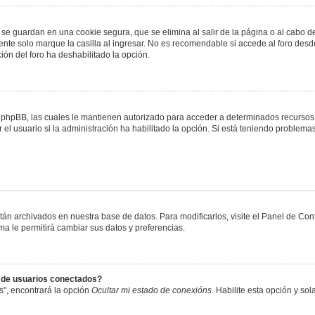
 se guardan en una cookie segura, que se elimina al salir de la página o al cabo 
te solo marque la casilla al ingresar. No es recomendable si accede al foro desde
ación del foro ha deshabilitado la opción.
or phpBB, las cuales le mantienen autorizado para acceder a determinados recursos 
el usuario si la administración ha habilitado la opción. Si está teniendo problemas
stán archivados en nuestra base de datos. Para modificarlos, visite el Panel de Co
ema le permitirá cambiar sus datos y preferencias.
s de usuarios conectados?
s", encontrará la opción
Ocultar mi estado de conexións
. Habilite esta opción y s