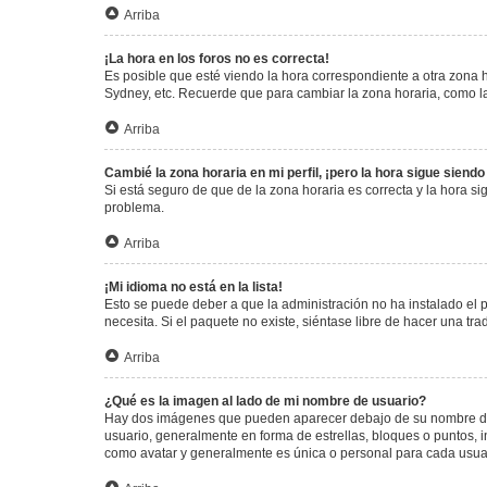
Arriba
¡La hora en los foros no es correcta!
Es posible que esté viendo la hora correspondiente a otra zona ho
Sydney, etc. Recuerde que para cambiar la zona horaria, como la
Arriba
Cambié la zona horaria en mi perfil, ¡pero la hora sigue siendo
Si está seguro de que de la zona horaria es correcta y la hora s
problema.
Arriba
¡Mi idioma no está en la lista!
Esto se puede deber a que la administración no ha instalado el 
necesita. Si el paquete no existe, siéntase libre de hacer una t
Arriba
¿Qué es la imagen al lado de mi nombre de usuario?
Hay dos imágenes que pueden aparecer debajo de su nombre de us
usuario, generalmente en forma de estrellas, bloques o puntos,
como avatar y generalmente es única o personal para cada usua