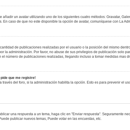
e añadir un avatar utilizando uno de los siguientes cuatro métodos: Gravatar, Gale
 En caso de que no este disponible la opción de avatar, comuníquese con La Admi
antidad de publicaciones realizadas por el usuario o la posición del mismo dentro 
 la administración. Por favor, no abuse de sus privilegios de publicación solo pa
n el número de publicaciones realizadas, llegando incluso a tomar medidas mas drá
 pide que me registre!
 través del foro, si la administración habilita la opción. Esto es para prevenir el 
blicar una respuesta a un tema, haga clic en "Enviar respuesta". Seguramente nece
 Puede publicar nuevos temas, Puede votar en las encuestas, etc.