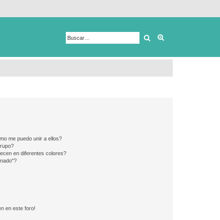
Buscar
Búsqueda avanza
mo me puedo unir a ellos?
Grupo?
ecen en diferentes colores?
inado"?
n en este foro!