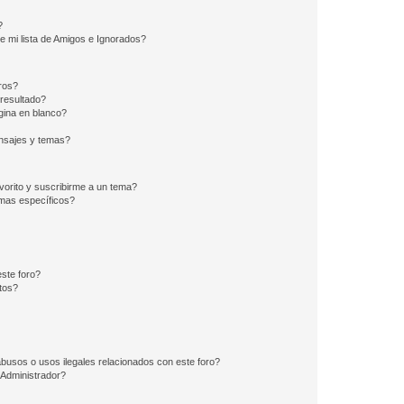
?
e mi lista de Amigos e Ignorados?
ros?
resultado?
ina en blanco?
nsajes y temas?
vorito y suscribirme a un tema?
emas específicos?
ste foro?
tos?
busos o usos ilegales relacionados con este foro?
Administrador?