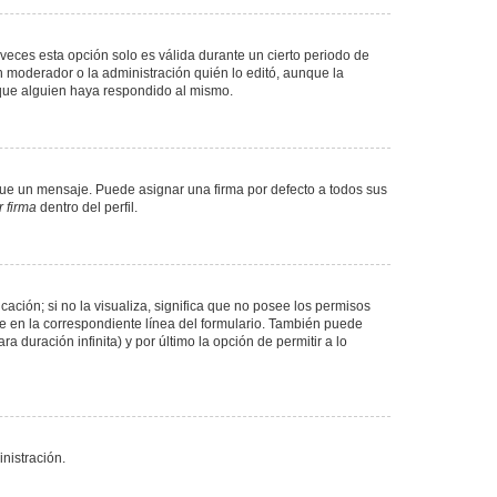
veces esta opción solo es válida durante un cierto periodo de
n moderador o la administración quién lo editó, aunque la
 que alguien haya respondido al mismo.
e un mensaje. Puede asignar una firma por defecto a todos sus
 firma
dentro del perfil.
ación; si no la visualiza, significa que no posee los permisos
e en la correspondiente línea del formulario. También puede
 duración infinita) y por último la opción de permitir a lo
nistración.