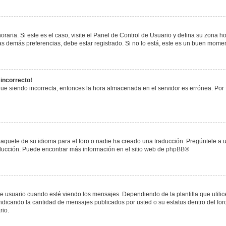
raria. Si este es el caso, visite el Panel de Control de Usuario y defina su zona h
s demás preferencias, debe estar registrado. Si no lo está, este es un buen mome
 incorrecto!
igue siendo incorrecta, entonces la hora almacenada en el servidor es errónea. Por
paquete de su idioma para el foro o nadie ha creado una traducción. Pregúntele a u
raducción. Puede encontrar más información en el sitio web de
phpBB
®
uario cuando esté viendo los mensajes. Dependiendo de la plantilla que utilice el
 indicando la cantidad de mensajes publicados por usted o su estatus dentro del 
rio.