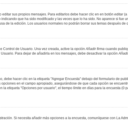
 editar sus propios mensajes. Para editarlos debe hacer clic en en botón
editar
(a 
 indicando que ha sido modificado y las veces que lo ha sido. No aparece si fue u
causa de la edición. Los usuarios normales no podrán borrar sus temas después de
e Control de Usuario. Una vez creada, active la opción
Añadir firma
cuando publiqu
e Usuario. Para dejar de añadirla en los mensajes, debe desactivar la opción
Añadir
 debe hacer clic en la etiqueta "Agregar Encuesta" debajo del formulario de public
dos opciones en el campo apropiado, asegurándose de que cada opción se encuentr
a etiqueta "Opciones por usuario", el tiempo límite en días para la encuesta (0 para
nistración. Si necesita añadir más opciones a la encuesta, comuníquese con La Admi