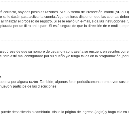
á correcto, hay dos posibles razones. Si el Sistema de Protección Infantil (APPCO)
 se le darán para activar la cuenta. Algunos foros disponen que las cuentas deben
al finalizar el proceso de registro. Si se le envió un e-mail, siga las instrucciones
apturada por un filtro anti-spam. Si está seguro de que la dirección de e-mail que 
, asegúrese de que su nombre de usuario y contraseña se encuentren escritos corr
 foro esté mal configurado por su dueño y/o tenga fallos en la programación, por 
e!
 cuenta por alguna razón. También, algunos foros periódicamente remueven sus us
 nuevo y participe de las discuciones.
uede desactivarla o cambiarla. Visite la página de ingreso (login) y haga clic en