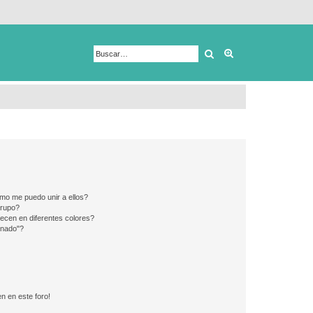
Buscar
Búsqueda avanza
mo me puedo unir a ellos?
Grupo?
ecen en diferentes colores?
inado"?
n en este foro!