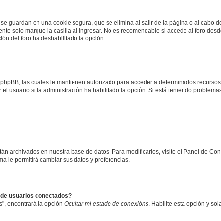
 se guardan en una cookie segura, que se elimina al salir de la página o al cabo 
te solo marque la casilla al ingresar. No es recomendable si accede al foro desde
ación del foro ha deshabilitado la opción.
or phpBB, las cuales le mantienen autorizado para acceder a determinados recursos 
el usuario si la administración ha habilitado la opción. Si está teniendo problemas
stán archivados en nuestra base de datos. Para modificarlos, visite el Panel de Co
ema le permitirá cambiar sus datos y preferencias.
s de usuarios conectados?
s", encontrará la opción
Ocultar mi estado de conexións
. Habilite esta opción y s