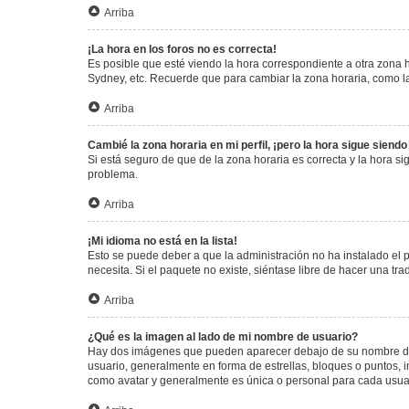
Arriba
¡La hora en los foros no es correcta!
Es posible que esté viendo la hora correspondiente a otra zona ho
Sydney, etc. Recuerde que para cambiar la zona horaria, como la
Arriba
Cambié la zona horaria en mi perfil, ¡pero la hora sigue siendo
Si está seguro de que de la zona horaria es correcta y la hora s
problema.
Arriba
¡Mi idioma no está en la lista!
Esto se puede deber a que la administración no ha instalado el 
necesita. Si el paquete no existe, siéntase libre de hacer una t
Arriba
¿Qué es la imagen al lado de mi nombre de usuario?
Hay dos imágenes que pueden aparecer debajo de su nombre de us
usuario, generalmente en forma de estrellas, bloques o puntos,
como avatar y generalmente es única o personal para cada usua