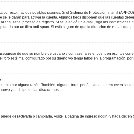
á correcto, hay dos posibles razones. Si el Sistema de Protección Infantil (APPCO)
 se le darán para activar la cuenta. Algunos foros disponen que las cuentas deben
al finalizar el proceso de registro. Si se le envió un e-mail, siga las instrucciones
apturada por un filtro anti-spam. Si está seguro de que la dirección de e-mail que 
, asegúrese de que su nombre de usuario y contraseña se encuentren escritos corr
 foro esté mal configurado por su dueño y/o tenga fallos en la programación, por 
e!
 cuenta por alguna razón. También, algunos foros periódicamente remueven sus us
 nuevo y participe de las discuciones.
uede desactivarla o cambiarla. Visite la página de ingreso (login) y haga clic en