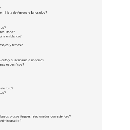
?
e mi lista de Amigos e Ignorados?
ros?
resultado?
ina en blanco?
nsajes y temas?
vorito y suscribirme a un tema?
emas específicos?
ste foro?
tos?
busos o usos ilegales relacionados con este foro?
Administrador?