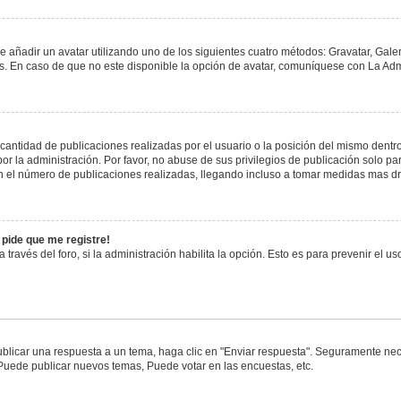
e añadir un avatar utilizando uno de los siguientes cuatro métodos: Gravatar, Gale
 En caso de que no este disponible la opción de avatar, comuníquese con La Admi
antidad de publicaciones realizadas por el usuario o la posición del mismo dentro 
 la administración. Por favor, no abuse de sus privilegios de publicación solo pa
n el número de publicaciones realizadas, llegando incluso a tomar medidas mas drá
 pide que me registre!
 través del foro, si la administración habilita la opción. Esto es para prevenir el 
blicar una respuesta a un tema, haga clic en "Enviar respuesta". Seguramente nece
 Puede publicar nuevos temas, Puede votar en las encuestas, etc.