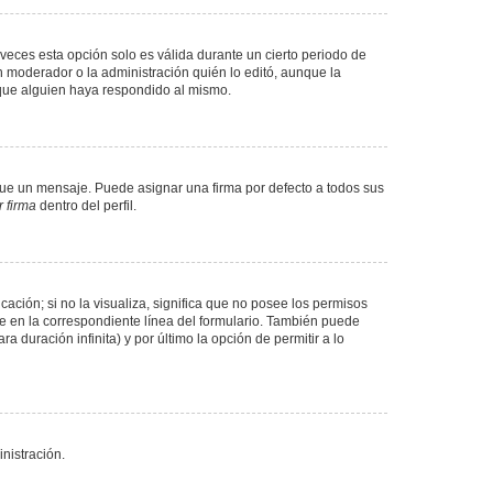
veces esta opción solo es válida durante un cierto periodo de
n moderador o la administración quién lo editó, aunque la
 que alguien haya respondido al mismo.
e un mensaje. Puede asignar una firma por defecto a todos sus
 firma
dentro del perfil.
ación; si no la visualiza, significa que no posee los permisos
e en la correspondiente línea del formulario. También puede
 duración infinita) y por último la opción de permitir a lo
nistración.