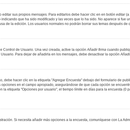
 editar sus propios mensajes. Para editarlos debe hacer clic en en botón
editar
(a 
 indicando que ha sido modificado y las veces que lo ha sido. No aparece si fue u
causa de la edición. Los usuarios normales no podrán borrar sus temas después de
e Control de Usuario. Una vez creada, active la opción
Añadir firma
cuando publiqu
e Usuario. Para dejar de añadirla en los mensajes, debe desactivar la opción
Añadir
 debe hacer clic en la etiqueta "Agregar Encuesta" debajo del formulario de public
dos opciones en el campo apropiado, asegurándose de que cada opción se encuentr
a etiqueta "Opciones por usuario", el tiempo límite en días para la encuesta (0 para
nistración. Si necesita añadir más opciones a la encuesta, comuníquese con La Admi