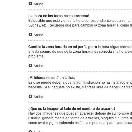
Arriba
¡La hora en los foros no es correcta!
Es posible que esté viendo la hora correspondiente a otra zona ho
Sydney, etc. Recuerde que para cambiar la zona horaria, como la
Arriba
Cambié la zona horaria en mi perfil, ¡pero la hora sigue siendo
Si está seguro de que de la zona horaria es correcta y la hora s
problema.
Arriba
¡Mi idioma no está en la lista!
Esto se puede deber a que la administración no ha instalado el 
necesita. Si el paquete no existe, siéntase libre de hacer una t
Arriba
¿Qué es la imagen al lado de mi nombre de usuario?
Hay dos imágenes que pueden aparecer debajo de su nombre de us
usuario, generalmente en forma de estrellas, bloques o puntos,
como avatar y generalmente es única o personal para cada usua