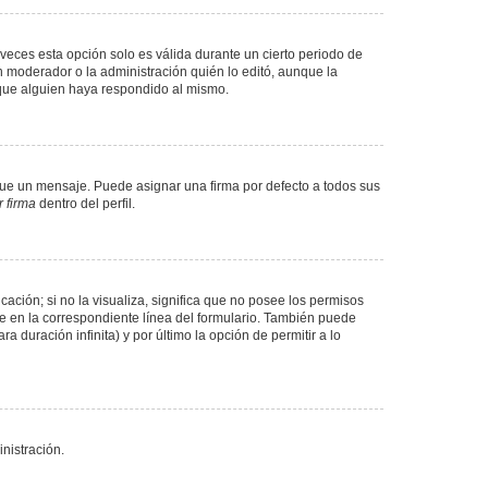
veces esta opción solo es válida durante un cierto periodo de
n moderador o la administración quién lo editó, aunque la
 que alguien haya respondido al mismo.
e un mensaje. Puede asignar una firma por defecto a todos sus
 firma
dentro del perfil.
ación; si no la visualiza, significa que no posee los permisos
e en la correspondiente línea del formulario. También puede
 duración infinita) y por último la opción de permitir a lo
nistración.