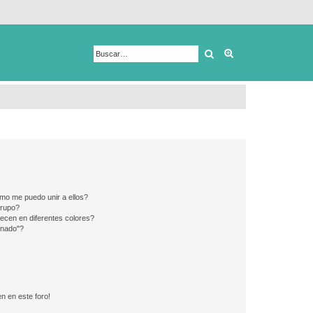
Buscar
Búsqueda avanza
mo me puedo unir a ellos?
Grupo?
ecen en diferentes colores?
inado"?
n en este foro!