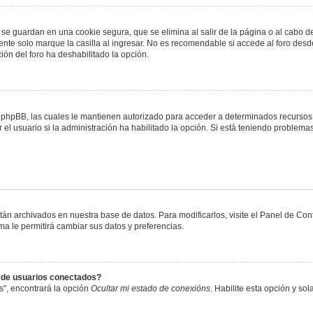
 se guardan en una cookie segura, que se elimina al salir de la página o al cabo 
te solo marque la casilla al ingresar. No es recomendable si accede al foro desde
ación del foro ha deshabilitado la opción.
or phpBB, las cuales le mantienen autorizado para acceder a determinados recursos 
el usuario si la administración ha habilitado la opción. Si está teniendo problemas
stán archivados en nuestra base de datos. Para modificarlos, visite el Panel de Co
ema le permitirá cambiar sus datos y preferencias.
s de usuarios conectados?
s", encontrará la opción
Ocultar mi estado de conexións
. Habilite esta opción y s