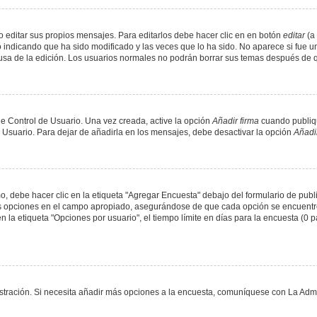
 editar sus propios mensajes. Para editarlos debe hacer clic en en botón
editar
(a 
 indicando que ha sido modificado y las veces que lo ha sido. No aparece si fue u
causa de la edición. Los usuarios normales no podrán borrar sus temas después de
e Control de Usuario. Una vez creada, active la opción
Añadir firma
cuando publiqu
e Usuario. Para dejar de añadirla en los mensajes, debe desactivar la opción
Añadir
 debe hacer clic en la etiqueta "Agregar Encuesta" debajo del formulario de public
dos opciones en el campo apropiado, asegurándose de que cada opción se encuentr
a etiqueta "Opciones por usuario", el tiempo límite en días para la encuesta (0 para
nistración. Si necesita añadir más opciones a la encuesta, comuníquese con La Admi