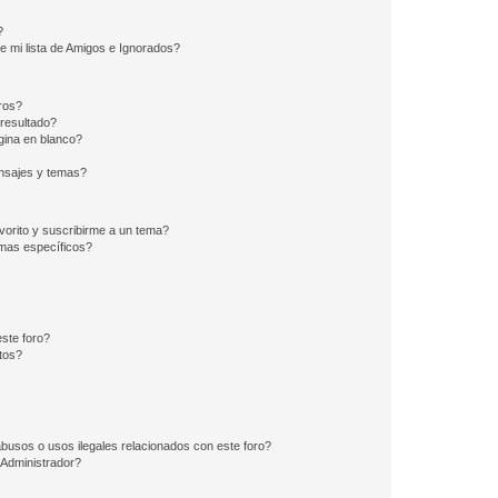
?
e mi lista de Amigos e Ignorados?
ros?
resultado?
ina en blanco?
nsajes y temas?
vorito y suscribirme a un tema?
emas específicos?
ste foro?
tos?
busos o usos ilegales relacionados con este foro?
Administrador?