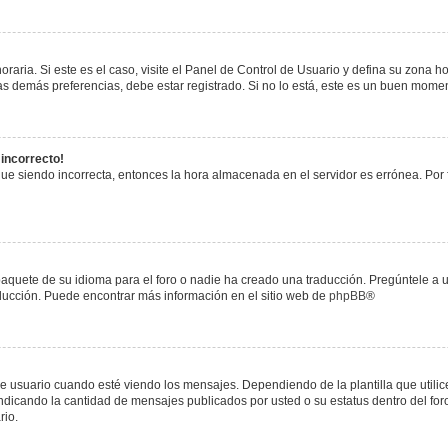
raria. Si este es el caso, visite el Panel de Control de Usuario y defina su zona h
s demás preferencias, debe estar registrado. Si no lo está, este es un buen mome
 incorrecto!
igue siendo incorrecta, entonces la hora almacenada en el servidor es errónea. Por
paquete de su idioma para el foro o nadie ha creado una traducción. Pregúntele a u
raducción. Puede encontrar más información en el sitio web de
phpBB
®
uario cuando esté viendo los mensajes. Dependiendo de la plantilla que utilice el
 indicando la cantidad de mensajes publicados por usted o su estatus dentro del 
rio.