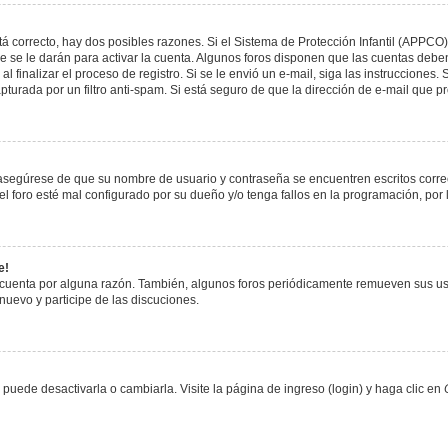
á correcto, hay dos posibles razones. Si el Sistema de Protección Infantil (APPCO)
 se le darán para activar la cuenta. Algunos foros disponen que las cuentas deben
al finalizar el proceso de registro. Si se le envió un e-mail, siga las instrucciones
apturada por un filtro anti-spam. Si está seguro de que la dirección de e-mail que 
, asegúrese de que su nombre de usuario y contraseña se encuentren escritos corr
 foro esté mal configurado por su dueño y/o tenga fallos en la programación, por 
e!
 cuenta por alguna razón. También, algunos foros periódicamente remueven sus us
 nuevo y participe de las discuciones.
uede desactivarla o cambiarla. Visite la página de ingreso (login) y haga clic en