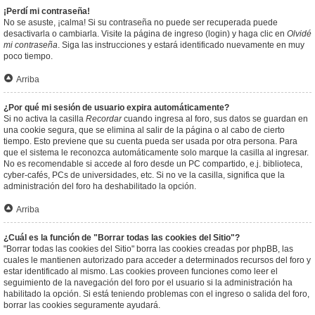
¡Perdí mi contraseña!
No se asuste, ¡calma! Si su contraseña no puede ser recuperada puede
desactivarla o cambiarla. Visite la página de ingreso (login) y haga clic en
Olvidé
mi contraseña
. Siga las instrucciones y estará identificado nuevamente en muy
poco tiempo.
Arriba
¿Por qué mi sesión de usuario expira automáticamente?
Si no activa la casilla
Recordar
cuando ingresa al foro, sus datos se guardan en
una cookie segura, que se elimina al salir de la página o al cabo de cierto
tiempo. Esto previene que su cuenta pueda ser usada por otra persona. Para
que el sistema le reconozca automáticamente solo marque la casilla al ingresar.
No es recomendable si accede al foro desde un PC compartido, e.j. biblioteca,
cyber-cafés, PCs de universidades, etc. Si no ve la casilla, significa que la
administración del foro ha deshabilitado la opción.
Arriba
¿Cuál es la función de "Borrar todas las cookies del Sitio"?
"Borrar todas las cookies del Sitio" borra las cookies creadas por phpBB, las
cuales le mantienen autorizado para acceder a determinados recursos del foro y
estar identificado al mismo. Las cookies proveen funciones como leer el
seguimiento de la navegación del foro por el usuario si la administración ha
habilitado la opción. Si está teniendo problemas con el ingreso o salida del foro,
borrar las cookies seguramente ayudará.