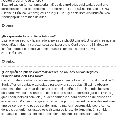
¿Quién programó este foro?
Esta aplicación (en su forma original) es desarrollada, publicada y contiene
derechos de autor pertenecientes a
phpBB Limited
. Está hecho bajo la GNU
(Licencia Pública General) versión 2 (GPL-2.0) y es de libre distribución. Vea
About phpBB
para más detalles.
Arriba
¿Por qué este foro no tiene tal cosa?
Este foro fue escrito y licenciado a través de phpBB Limited. Si usted cree que se
debe añadir alguna característica por favor visite
Centro de phpBB Ideas
(en
Inglés), donde se puede votar en ideas existentes o sugerir nuevas
características.
Arriba
¿Con quién se puede contactar acerca de abusos o usos ilegales
relacionados con este foro?
Cada uno de los administradores que figuran en la lista del grupo donde dice "El
Equipo" es un contacto apropiado para enviar sus quejas. Si así no obtiene
respuesta debería tratar de contactar con el dueño del dominio (efectúe una
búsqueda whois
) o, si este foro tiene correo sobre un dominio gratuito (Yahoo!,
gmail.com, hotmail.com, etc.), al departamento o administración de abusos de
ese servicio. Por favor, tenga en cuenta que phpBB Limited
carece de cualquier
tipo de control
y no puede ser de ninguna manera responsable sobre cómo,
dónde o por quién es usado este sistema de foros. No tiene ningún sentido
contactar con phpBB Limited en relación a asuntos legales (difamación,