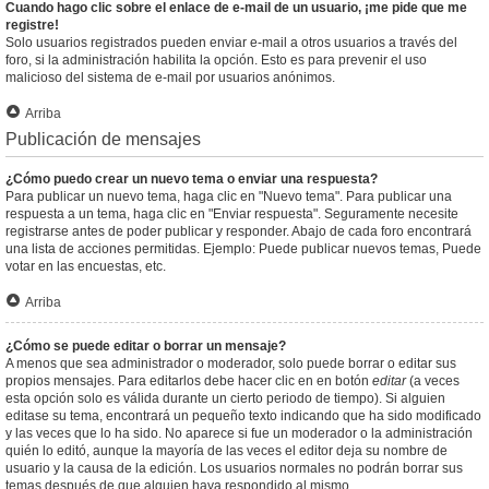
Cuando hago clic sobre el enlace de e-mail de un usuario, ¡me pide que me
registre!
Solo usuarios registrados pueden enviar e-mail a otros usuarios a través del
foro, si la administración habilita la opción. Esto es para prevenir el uso
malicioso del sistema de e-mail por usuarios anónimos.
Arriba
Publicación de mensajes
¿Cómo puedo crear un nuevo tema o enviar una respuesta?
Para publicar un nuevo tema, haga clic en "Nuevo tema". Para publicar una
respuesta a un tema, haga clic en "Enviar respuesta". Seguramente necesite
registrarse antes de poder publicar y responder. Abajo de cada foro encontrará
una lista de acciones permitidas. Ejemplo: Puede publicar nuevos temas, Puede
votar en las encuestas, etc.
Arriba
¿Cómo se puede editar o borrar un mensaje?
A menos que sea administrador o moderador, solo puede borrar o editar sus
propios mensajes. Para editarlos debe hacer clic en en botón
editar
(a veces
esta opción solo es válida durante un cierto periodo de tiempo). Si alguien
editase su tema, encontrará un pequeño texto indicando que ha sido modificado
y las veces que lo ha sido. No aparece si fue un moderador o la administración
quién lo editó, aunque la mayoría de las veces el editor deja su nombre de
usuario y la causa de la edición. Los usuarios normales no podrán borrar sus
temas después de que alguien haya respondido al mismo.