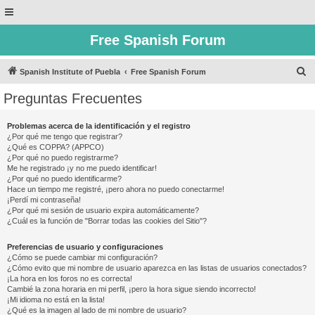
Free Spanish Forum
B
Spanish Institute of Puebla
Free Spanish Forum
u
Preguntas Frecuentes
s
c
Problemas acerca de la identificación y el registro
¿Por qué me tengo que registrar?
a
¿Qué es COPPA? (APPCO)
r
¿Por qué no puedo registrarme?
Me he registrado ¡y no me puedo identificar!
¿Por qué no puedo identificarme?
Hace un tiempo me registré, ¡pero ahora no puedo conectarme!
¡Perdí mi contraseña!
¿Por qué mi sesión de usuario expira automáticamente?
¿Cuál es la función de "Borrar todas las cookies del Sitio"?
Preferencias de usuario y configuraciones
¿Cómo se puede cambiar mi configuración?
¿Cómo evito que mi nombre de usuario aparezca en las listas de usuarios conectados?
¡La hora en los foros no es correcta!
Cambié la zona horaria en mi perfil, ¡pero la hora sigue siendo incorrecto!
¡Mi idioma no está en la lista!
¿Qué es la imagen al lado de mi nombre de usuario?