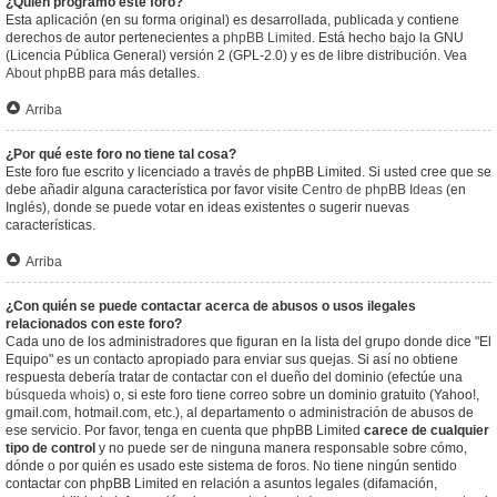
¿Quién programó este foro?
Esta aplicación (en su forma original) es desarrollada, publicada y contiene
derechos de autor pertenecientes a
phpBB Limited
. Está hecho bajo la GNU
(Licencia Pública General) versión 2 (GPL-2.0) y es de libre distribución. Vea
About phpBB
para más detalles.
Arriba
¿Por qué este foro no tiene tal cosa?
Este foro fue escrito y licenciado a través de phpBB Limited. Si usted cree que se
debe añadir alguna característica por favor visite
Centro de phpBB Ideas
(en
Inglés), donde se puede votar en ideas existentes o sugerir nuevas
características.
Arriba
¿Con quién se puede contactar acerca de abusos o usos ilegales
relacionados con este foro?
Cada uno de los administradores que figuran en la lista del grupo donde dice "El
Equipo" es un contacto apropiado para enviar sus quejas. Si así no obtiene
respuesta debería tratar de contactar con el dueño del dominio (efectúe una
búsqueda whois
) o, si este foro tiene correo sobre un dominio gratuito (Yahoo!,
gmail.com, hotmail.com, etc.), al departamento o administración de abusos de
ese servicio. Por favor, tenga en cuenta que phpBB Limited
carece de cualquier
tipo de control
y no puede ser de ninguna manera responsable sobre cómo,
dónde o por quién es usado este sistema de foros. No tiene ningún sentido
contactar con phpBB Limited en relación a asuntos legales (difamación,