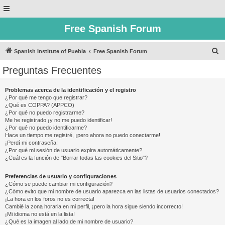
Free Spanish Forum
B
Spanish Institute of Puebla
Free Spanish Forum
u
Preguntas Frecuentes
s
c
Problemas acerca de la identificación y el registro
¿Por qué me tengo que registrar?
a
¿Qué es COPPA? (APPCO)
r
¿Por qué no puedo registrarme?
Me he registrado ¡y no me puedo identificar!
¿Por qué no puedo identificarme?
Hace un tiempo me registré, ¡pero ahora no puedo conectarme!
¡Perdí mi contraseña!
¿Por qué mi sesión de usuario expira automáticamente?
¿Cuál es la función de "Borrar todas las cookies del Sitio"?
Preferencias de usuario y configuraciones
¿Cómo se puede cambiar mi configuración?
¿Cómo evito que mi nombre de usuario aparezca en las listas de usuarios conectados?
¡La hora en los foros no es correcta!
Cambié la zona horaria en mi perfil, ¡pero la hora sigue siendo incorrecto!
¡Mi idioma no está en la lista!
¿Qué es la imagen al lado de mi nombre de usuario?