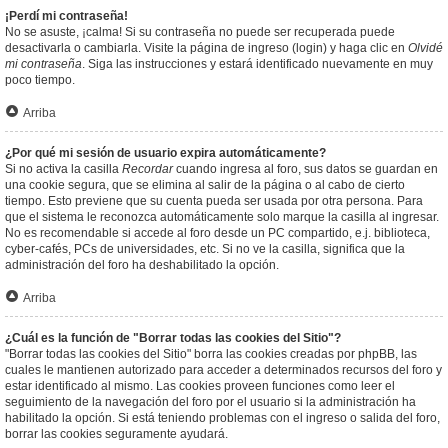
¡Perdí mi contraseña!
No se asuste, ¡calma! Si su contraseña no puede ser recuperada puede
desactivarla o cambiarla. Visite la página de ingreso (login) y haga clic en
Olvidé
mi contraseña
. Siga las instrucciones y estará identificado nuevamente en muy
poco tiempo.
Arriba
¿Por qué mi sesión de usuario expira automáticamente?
Si no activa la casilla
Recordar
cuando ingresa al foro, sus datos se guardan en
una cookie segura, que se elimina al salir de la página o al cabo de cierto
tiempo. Esto previene que su cuenta pueda ser usada por otra persona. Para
que el sistema le reconozca automáticamente solo marque la casilla al ingresar.
No es recomendable si accede al foro desde un PC compartido, e.j. biblioteca,
cyber-cafés, PCs de universidades, etc. Si no ve la casilla, significa que la
administración del foro ha deshabilitado la opción.
Arriba
¿Cuál es la función de "Borrar todas las cookies del Sitio"?
"Borrar todas las cookies del Sitio" borra las cookies creadas por phpBB, las
cuales le mantienen autorizado para acceder a determinados recursos del foro y
estar identificado al mismo. Las cookies proveen funciones como leer el
seguimiento de la navegación del foro por el usuario si la administración ha
habilitado la opción. Si está teniendo problemas con el ingreso o salida del foro,
borrar las cookies seguramente ayudará.