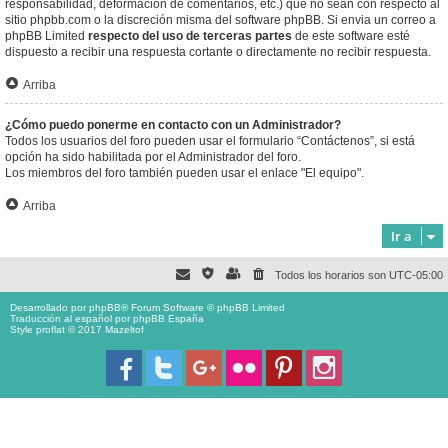
responsabilidad, deformación de comentarios, etc.) que no sean con respecto al
sitio phpbb.com o la discreción misma del software phpBB. Si envia un correo a
phpBB Limited
respecto del uso de terceras partes
de este software esté
dispuesto a recibir una respuesta cortante o directamente no recibir respuesta.
Arriba
¿Cómo puedo ponerme en contacto con un Administrador?
Todos los usuarios del foro pueden usar el formulario “Contáctenos”, si está
opción ha sido habilitada por el Administrador del foro.
Los miembros del foro también pueden usar el enlace "El equipo".
Arriba
Ir a
Todos los horarios son
UTC-05:00
Desarrollado por
phpBB
® Forum Software © phpBB Limited
Traducción al español por
phpBB España
Style proflat © 2017
Mazeltof