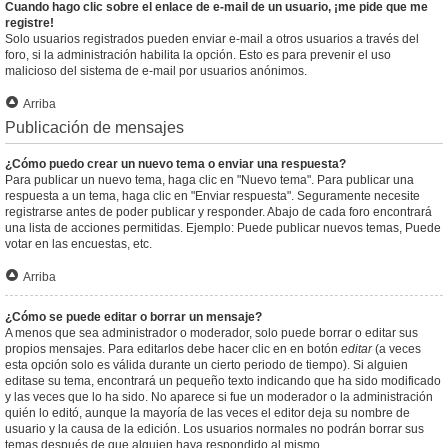
Cuando hago clic sobre el enlace de e-mail de un usuario, ¡me pide que me
registre!
Solo usuarios registrados pueden enviar e-mail a otros usuarios a través del
foro, si la administración habilita la opción. Esto es para prevenir el uso
malicioso del sistema de e-mail por usuarios anónimos.
Arriba
Publicación de mensajes
¿Cómo puedo crear un nuevo tema o enviar una respuesta?
Para publicar un nuevo tema, haga clic en "Nuevo tema". Para publicar una
respuesta a un tema, haga clic en "Enviar respuesta". Seguramente necesite
registrarse antes de poder publicar y responder. Abajo de cada foro encontrará
una lista de acciones permitidas. Ejemplo: Puede publicar nuevos temas, Puede
votar en las encuestas, etc.
Arriba
¿Cómo se puede editar o borrar un mensaje?
A menos que sea administrador o moderador, solo puede borrar o editar sus
propios mensajes. Para editarlos debe hacer clic en en botón
editar
(a veces
esta opción solo es válida durante un cierto periodo de tiempo). Si alguien
editase su tema, encontrará un pequeño texto indicando que ha sido modificado
y las veces que lo ha sido. No aparece si fue un moderador o la administración
quién lo editó, aunque la mayoría de las veces el editor deja su nombre de
usuario y la causa de la edición. Los usuarios normales no podrán borrar sus
temas después de que alguien haya respondido al mismo.