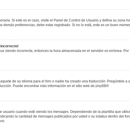
raria. Si este es el caso, visite el Panel de Control de Usuario y defina su zona h
s demás preferencias, debe estar registrado. Si no lo está, este es un buen mome
 incorrecto!
igue siendo incorrecta, entonces la hora almacenada en el servidor es errónea. Por
paquete de su idioma para el foro o nadie ha creado una traducción. Pregúntele a u
raducción. Puede encontrar más información en el sitio web de
phpBB
®
uario cuando esté viendo los mensajes. Dependiendo de la plantilla que utilice el
 indicando la cantidad de mensajes publicados por usted o su estatus dentro del 
rio.