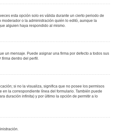
veces esta opción solo es válida durante un cierto periodo de
n moderador o la administración quién lo editó, aunque la
 que alguien haya respondido al mismo.
e un mensaje. Puede asignar una firma por defecto a todos sus
 firma
dentro del perfil.
ación; si no la visualiza, significa que no posee los permisos
e en la correspondiente línea del formulario. También puede
 duración infinita) y por último la opción de permitir a lo
nistración.