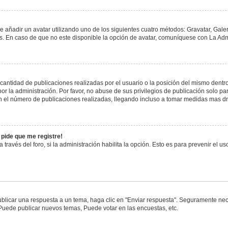
e añadir un avatar utilizando uno de los siguientes cuatro métodos: Gravatar, Gale
 En caso de que no este disponible la opción de avatar, comuníquese con La Admi
antidad de publicaciones realizadas por el usuario o la posición del mismo dentro 
 la administración. Por favor, no abuse de sus privilegios de publicación solo pa
n el número de publicaciones realizadas, llegando incluso a tomar medidas mas drá
 pide que me registre!
 través del foro, si la administración habilita la opción. Esto es para prevenir el 
blicar una respuesta a un tema, haga clic en "Enviar respuesta". Seguramente nece
 Puede publicar nuevos temas, Puede votar en las encuestas, etc.