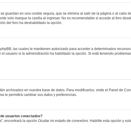
 se guardan en una cookie segura, que se elimina al salir de la página o al cabo 
te solo marque la casilla al ingresar. No es recomendable si accede al foro desde
ación del foro ha deshabilitado la opción.
or phpBB, las cuales le mantienen autorizado para acceder a determinados recursos 
el usuario si la administración ha habilitado la opción. Si está teniendo problemas
stán archivados en nuestra base de datos. Para modificarlos, visite el Panel de Co
ema le permitirá cambiar sus datos y preferencias.
s de usuarios conectados?
s", encontrará la opción
Ocultar mi estado de conexións
. Habilite esta opción y s