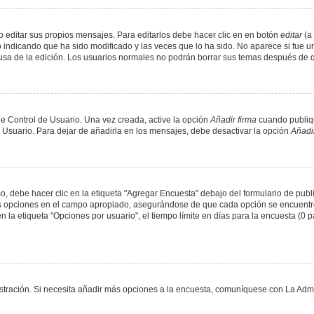
 editar sus propios mensajes. Para editarlos debe hacer clic en en botón
editar
(a 
 indicando que ha sido modificado y las veces que lo ha sido. No aparece si fue u
causa de la edición. Los usuarios normales no podrán borrar sus temas después de
e Control de Usuario. Una vez creada, active la opción
Añadir firma
cuando publiqu
e Usuario. Para dejar de añadirla en los mensajes, debe desactivar la opción
Añadir
 debe hacer clic en la etiqueta "Agregar Encuesta" debajo del formulario de public
dos opciones en el campo apropiado, asegurándose de que cada opción se encuentr
a etiqueta "Opciones por usuario", el tiempo límite en días para la encuesta (0 para
nistración. Si necesita añadir más opciones a la encuesta, comuníquese con La Admi