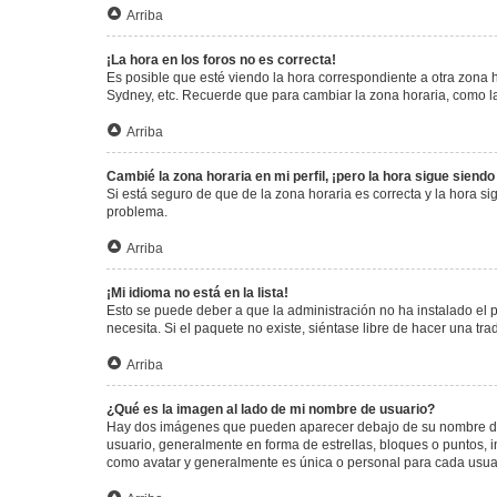
Arriba
¡La hora en los foros no es correcta!
Es posible que esté viendo la hora correspondiente a otra zona ho
Sydney, etc. Recuerde que para cambiar la zona horaria, como la
Arriba
Cambié la zona horaria en mi perfil, ¡pero la hora sigue siendo
Si está seguro de que de la zona horaria es correcta y la hora s
problema.
Arriba
¡Mi idioma no está en la lista!
Esto se puede deber a que la administración no ha instalado el 
necesita. Si el paquete no existe, siéntase libre de hacer una t
Arriba
¿Qué es la imagen al lado de mi nombre de usuario?
Hay dos imágenes que pueden aparecer debajo de su nombre de us
usuario, generalmente en forma de estrellas, bloques o puntos,
como avatar y generalmente es única o personal para cada usua