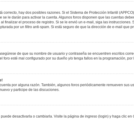
á correcto, hay dos posibles razones. Si el Sistema de Protección Infantil (APPCO)
 se le darán para activar la cuenta. Algunos foros disponen que las cuentas deben
al finalizar el proceso de registro. Si se le envió un e-mail, siga las instrucciones
apturada por un filtro anti-spam. Si está seguro de que la dirección de e-mail que 
, asegúrese de que su nombre de usuario y contraseña se encuentren escritos corr
 foro esté mal configurado por su dueño y/o tenga fallos en la programación, por 
e!
 cuenta por alguna razón. También, algunos foros periódicamente remueven sus us
 nuevo y participe de las discuciones.
uede desactivarla o cambiarla. Visite la página de ingreso (login) y haga clic en