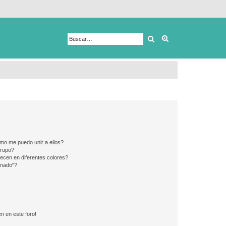
Buscar
Búsqueda avanza
mo me puedo unir a ellos?
Grupo?
ecen en diferentes colores?
inado"?
n en este foro!