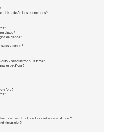
?
e mi lista de Amigos e Ignorados?
ros?
resultado?
ina en blanco?
nsajes y temas?
vorito y suscribirme a un tema?
emas específicos?
ste foro?
tos?
busos o usos ilegales relacionados con este foro?
Administrador?