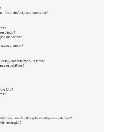
?
e mi lista de Amigos e Ignorados?
ros?
resultado?
ina en blanco?
nsajes y temas?
vorito y suscribirme a un tema?
emas específicos?
ste foro?
tos?
busos o usos ilegales relacionados con este foro?
Administrador?