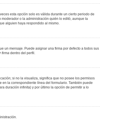
veces esta opción solo es válida durante un cierto periodo de
n moderador o la administración quién lo editó, aunque la
 que alguien haya respondido al mismo.
e un mensaje. Puede asignar una firma por defecto a todos sus
 firma
dentro del perfil.
ación; si no la visualiza, significa que no posee los permisos
e en la correspondiente línea del formulario. También puede
 duración infinita) y por último la opción de permitir a lo
nistración.