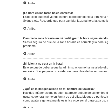
Arriba
¡La hora en los foros no es correcta!
Es posible que esté viendo la hora correspondiente a otra zona ho
Sydney, etc. Recuerde que para cambiar la zona horaria, como la
Arriba
Cambié la zona horaria en mi perfil, ¡pero la hora sigue siendo
Si está seguro de que de la zona horaria es correcta y la hora s
problema.
Arriba
¡Mi idioma no está en la lista!
Esto se puede deber a que la administración no ha instalado el 
necesita. Si el paquete no existe, siéntase libre de hacer una t
Arriba
¿Qué es la imagen al lado de mi nombre de usuario?
Hay dos imágenes que pueden aparecer debajo de su nombre de us
usuario, generalmente en forma de estrellas, bloques o puntos,
como avatar y generalmente es única o personal para cada usua