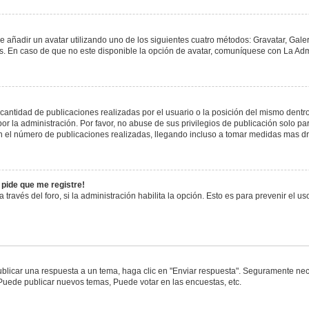
e añadir un avatar utilizando uno de los siguientes cuatro métodos: Gravatar, Gale
 En caso de que no este disponible la opción de avatar, comuníquese con La Admi
antidad de publicaciones realizadas por el usuario o la posición del mismo dentro 
 la administración. Por favor, no abuse de sus privilegios de publicación solo pa
n el número de publicaciones realizadas, llegando incluso a tomar medidas mas drá
 pide que me registre!
 través del foro, si la administración habilita la opción. Esto es para prevenir el 
blicar una respuesta a un tema, haga clic en "Enviar respuesta". Seguramente nece
 Puede publicar nuevos temas, Puede votar en las encuestas, etc.