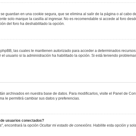
 se guardan en una cookie segura, que se elimina al salir de la página o al cabo 
te solo marque la casilla al ingresar. No es recomendable si accede al foro desde
ación del foro ha deshabilitado la opción.
or phpBB, las cuales le mantienen autorizado para acceder a determinados recursos 
el usuario si la administración ha habilitado la opción. Si está teniendo problemas
stán archivados en nuestra base de datos. Para modificarlos, visite el Panel de Co
ema le permitirá cambiar sus datos y preferencias.
s de usuarios conectados?
s", encontrará la opción
Ocultar mi estado de conexións
. Habilite esta opción y s