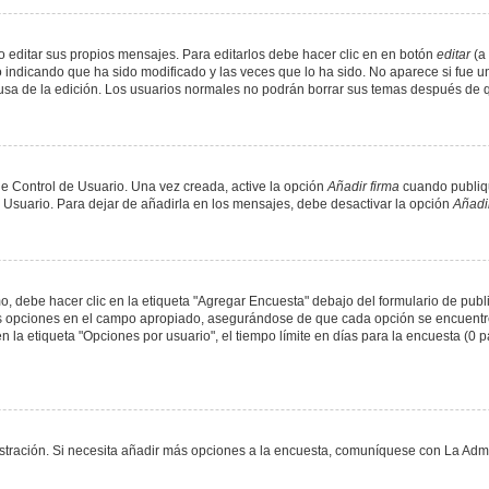
 editar sus propios mensajes. Para editarlos debe hacer clic en en botón
editar
(a 
 indicando que ha sido modificado y las veces que lo ha sido. No aparece si fue u
causa de la edición. Los usuarios normales no podrán borrar sus temas después de
e Control de Usuario. Una vez creada, active la opción
Añadir firma
cuando publiqu
e Usuario. Para dejar de añadirla en los mensajes, debe desactivar la opción
Añadir
 debe hacer clic en la etiqueta "Agregar Encuesta" debajo del formulario de public
dos opciones en el campo apropiado, asegurándose de que cada opción se encuentr
a etiqueta "Opciones por usuario", el tiempo límite en días para la encuesta (0 para
nistración. Si necesita añadir más opciones a la encuesta, comuníquese con La Admi