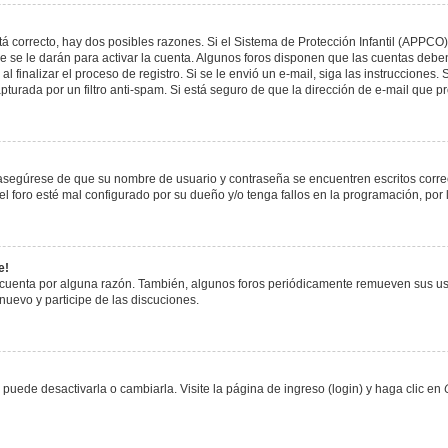
á correcto, hay dos posibles razones. Si el Sistema de Protección Infantil (APPCO)
 se le darán para activar la cuenta. Algunos foros disponen que las cuentas deben
al finalizar el proceso de registro. Si se le envió un e-mail, siga las instrucciones
apturada por un filtro anti-spam. Si está seguro de que la dirección de e-mail que 
, asegúrese de que su nombre de usuario y contraseña se encuentren escritos corr
 foro esté mal configurado por su dueño y/o tenga fallos en la programación, por 
e!
 cuenta por alguna razón. También, algunos foros periódicamente remueven sus us
 nuevo y participe de las discuciones.
uede desactivarla o cambiarla. Visite la página de ingreso (login) y haga clic en