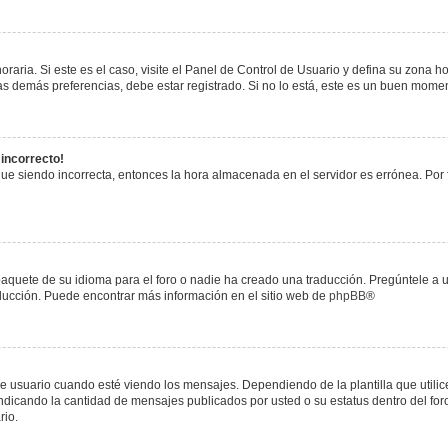
raria. Si este es el caso, visite el Panel de Control de Usuario y defina su zona h
s demás preferencias, debe estar registrado. Si no lo está, este es un buen mome
 incorrecto!
igue siendo incorrecta, entonces la hora almacenada en el servidor es errónea. Por
paquete de su idioma para el foro o nadie ha creado una traducción. Pregúntele a u
raducción. Puede encontrar más información en el sitio web de
phpBB
®
uario cuando esté viendo los mensajes. Dependiendo de la plantilla que utilice el
 indicando la cantidad de mensajes publicados por usted o su estatus dentro del 
rio.