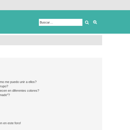
Buscar
Búsqueda avanza
mo me puedo unir a ellos?
Grupo?
ecen en diferentes colores?
inado"?
n en este foro!