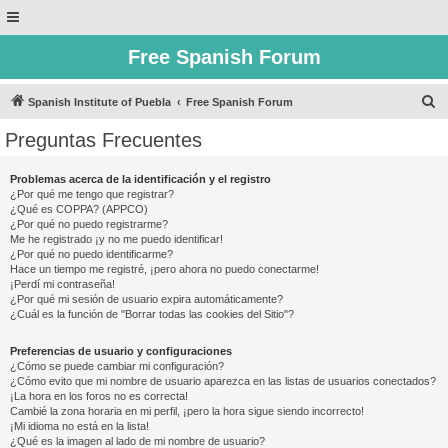
Free Spanish Forum
B
Spanish Institute of Puebla
Free Spanish Forum
u
Preguntas Frecuentes
s
c
Problemas acerca de la identificación y el registro
¿Por qué me tengo que registrar?
a
¿Qué es COPPA? (APPCO)
r
¿Por qué no puedo registrarme?
Me he registrado ¡y no me puedo identificar!
¿Por qué no puedo identificarme?
Hace un tiempo me registré, ¡pero ahora no puedo conectarme!
¡Perdí mi contraseña!
¿Por qué mi sesión de usuario expira automáticamente?
¿Cuál es la función de "Borrar todas las cookies del Sitio"?
Preferencias de usuario y configuraciones
¿Cómo se puede cambiar mi configuración?
¿Cómo evito que mi nombre de usuario aparezca en las listas de usuarios conectados?
¡La hora en los foros no es correcta!
Cambié la zona horaria en mi perfil, ¡pero la hora sigue siendo incorrecto!
¡Mi idioma no está en la lista!
¿Qué es la imagen al lado de mi nombre de usuario?