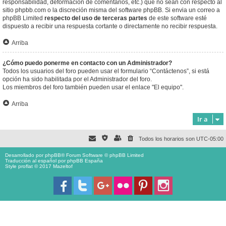
responsabilidad, deformación de comentarios, etc.) que no sean con respecto al
sitio phpbb.com o la discreción misma del software phpBB. Si envia un correo a
phpBB Limited
respecto del uso de terceras partes
de este software esté
dispuesto a recibir una respuesta cortante o directamente no recibir respuesta.
Arriba
¿Cómo puedo ponerme en contacto con un Administrador?
Todos los usuarios del foro pueden usar el formulario “Contáctenos”, si está
opción ha sido habilitada por el Administrador del foro.
Los miembros del foro también pueden usar el enlace "El equipo".
Arriba
Ir a
Todos los horarios son
UTC-05:00
Desarrollado por
phpBB
® Forum Software © phpBB Limited
Traducción al español por
phpBB España
Style proflat © 2017
Mazeltof