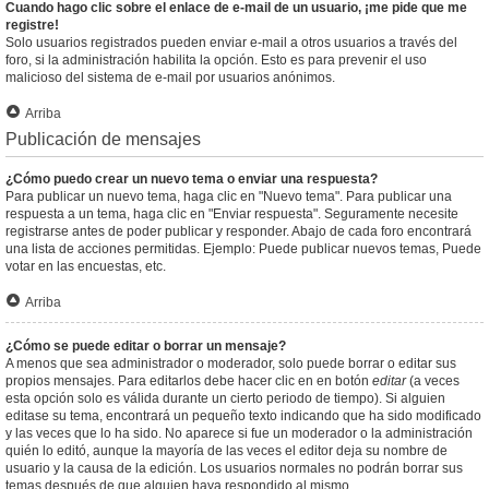
Cuando hago clic sobre el enlace de e-mail de un usuario, ¡me pide que me
registre!
Solo usuarios registrados pueden enviar e-mail a otros usuarios a través del
foro, si la administración habilita la opción. Esto es para prevenir el uso
malicioso del sistema de e-mail por usuarios anónimos.
Arriba
Publicación de mensajes
¿Cómo puedo crear un nuevo tema o enviar una respuesta?
Para publicar un nuevo tema, haga clic en "Nuevo tema". Para publicar una
respuesta a un tema, haga clic en "Enviar respuesta". Seguramente necesite
registrarse antes de poder publicar y responder. Abajo de cada foro encontrará
una lista de acciones permitidas. Ejemplo: Puede publicar nuevos temas, Puede
votar en las encuestas, etc.
Arriba
¿Cómo se puede editar o borrar un mensaje?
A menos que sea administrador o moderador, solo puede borrar o editar sus
propios mensajes. Para editarlos debe hacer clic en en botón
editar
(a veces
esta opción solo es válida durante un cierto periodo de tiempo). Si alguien
editase su tema, encontrará un pequeño texto indicando que ha sido modificado
y las veces que lo ha sido. No aparece si fue un moderador o la administración
quién lo editó, aunque la mayoría de las veces el editor deja su nombre de
usuario y la causa de la edición. Los usuarios normales no podrán borrar sus
temas después de que alguien haya respondido al mismo.