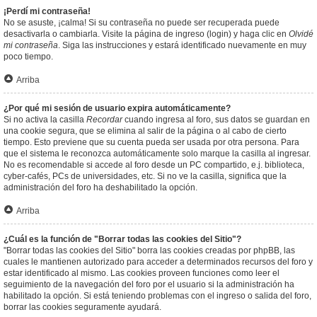
¡Perdí mi contraseña!
No se asuste, ¡calma! Si su contraseña no puede ser recuperada puede
desactivarla o cambiarla. Visite la página de ingreso (login) y haga clic en
Olvidé
mi contraseña
. Siga las instrucciones y estará identificado nuevamente en muy
poco tiempo.
Arriba
¿Por qué mi sesión de usuario expira automáticamente?
Si no activa la casilla
Recordar
cuando ingresa al foro, sus datos se guardan en
una cookie segura, que se elimina al salir de la página o al cabo de cierto
tiempo. Esto previene que su cuenta pueda ser usada por otra persona. Para
que el sistema le reconozca automáticamente solo marque la casilla al ingresar.
No es recomendable si accede al foro desde un PC compartido, e.j. biblioteca,
cyber-cafés, PCs de universidades, etc. Si no ve la casilla, significa que la
administración del foro ha deshabilitado la opción.
Arriba
¿Cuál es la función de "Borrar todas las cookies del Sitio"?
"Borrar todas las cookies del Sitio" borra las cookies creadas por phpBB, las
cuales le mantienen autorizado para acceder a determinados recursos del foro y
estar identificado al mismo. Las cookies proveen funciones como leer el
seguimiento de la navegación del foro por el usuario si la administración ha
habilitado la opción. Si está teniendo problemas con el ingreso o salida del foro,
borrar las cookies seguramente ayudará.