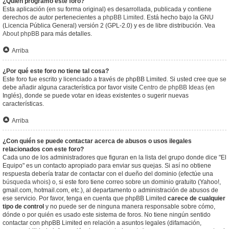
¿Quién programó este foro?
Esta aplicación (en su forma original) es desarrollada, publicada y contiene
derechos de autor pertenecientes a
phpBB Limited
. Está hecho bajo la GNU
(Licencia Pública General) versión 2 (GPL-2.0) y es de libre distribución. Vea
About phpBB
para más detalles.
Arriba
¿Por qué este foro no tiene tal cosa?
Este foro fue escrito y licenciado a través de phpBB Limited. Si usted cree que se
debe añadir alguna característica por favor visite
Centro de phpBB Ideas
(en
Inglés), donde se puede votar en ideas existentes o sugerir nuevas
características.
Arriba
¿Con quién se puede contactar acerca de abusos o usos ilegales
relacionados con este foro?
Cada uno de los administradores que figuran en la lista del grupo donde dice "El
Equipo" es un contacto apropiado para enviar sus quejas. Si así no obtiene
respuesta debería tratar de contactar con el dueño del dominio (efectúe una
búsqueda whois
) o, si este foro tiene correo sobre un dominio gratuito (Yahoo!,
gmail.com, hotmail.com, etc.), al departamento o administración de abusos de
ese servicio. Por favor, tenga en cuenta que phpBB Limited
carece de cualquier
tipo de control
y no puede ser de ninguna manera responsable sobre cómo,
dónde o por quién es usado este sistema de foros. No tiene ningún sentido
contactar con phpBB Limited en relación a asuntos legales (difamación,