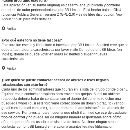
¿Quién programó este foro?
Esta aplicación (en su forma original) es desarrollada, publicada y contiene
derechos de autor pertenecientes a
phpBB Limited
. Está hecho bajo la GNU
(Licencia Pública General) versión 2 (GPL-2.0) y es de libre distribución. Vea
About phpBB
para más detalles.
Arriba
¿Por qué este foro no tiene tal cosa?
Este foro fue escrito y licenciado a través de phpBB Limited. Si usted cree que se
debe añadir alguna característica por favor visite
Centro de phpBB Ideas
(en
Inglés), donde se puede votar en ideas existentes o sugerir nuevas
características.
Arriba
¿Con quién se puede contactar acerca de abusos o usos ilegales
relacionados con este foro?
Cada uno de los administradores que figuran en la lista del grupo donde dice "El
Equipo" es un contacto apropiado para enviar sus quejas. Si así no obtiene
respuesta debería tratar de contactar con el dueño del dominio (efectúe una
búsqueda whois
) o, si este foro tiene correo sobre un dominio gratuito (Yahoo!,
gmail.com, hotmail.com, etc.), al departamento o administración de abusos de
ese servicio. Por favor, tenga en cuenta que phpBB Limited
carece de cualquier
tipo de control
y no puede ser de ninguna manera responsable sobre cómo,
dónde o por quién es usado este sistema de foros. No tiene ningún sentido
contactar con phpBB Limited en relación a asuntos legales (difamación,