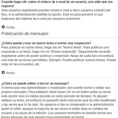
Cuando hago clic sobre el enlace de e-mail de un usuario, ¡me pide que me
registre!
Solo usuarios registrados pueden enviar e-mail a otros usuarios a través del
foro, si la administración habilita la opción. Esto es para prevenir el uso
malicioso del sistema de e-mail por usuarios anónimos.
Arriba
Publicación de mensajes
¿Cómo puedo crear un nuevo tema o enviar una respuesta?
Para publicar un nuevo tema, haga clic en "Nuevo tema". Para publicar una
respuesta a un tema, haga clic en "Enviar respuesta". Seguramente necesite
registrarse antes de poder publicar y responder. Abajo de cada foro encontrará
una lista de acciones permitidas. Ejemplo: Puede publicar nuevos temas, Puede
votar en las encuestas, etc.
Arriba
¿Cómo se puede editar o borrar un mensaje?
A menos que sea administrador o moderador, solo puede borrar o editar sus
propios mensajes. Para editarlos debe hacer clic en en botón
editar
(a veces
esta opción solo es válida durante un cierto periodo de tiempo). Si alguien
editase su tema, encontrará un pequeño texto indicando que ha sido modificado
y las veces que lo ha sido. No aparece si fue un moderador o la administración
quién lo editó, aunque la mayoría de las veces el editor deja su nombre de
usuario y la causa de la edición. Los usuarios normales no podrán borrar sus
temas después de que alguien haya respondido al mismo.