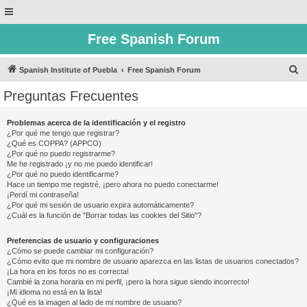
Free Spanish Forum
B
Spanish Institute of Puebla
Free Spanish Forum
u
Preguntas Frecuentes
s
c
Problemas acerca de la identificación y el registro
¿Por qué me tengo que registrar?
a
¿Qué es COPPA? (APPCO)
r
¿Por qué no puedo registrarme?
Me he registrado ¡y no me puedo identificar!
¿Por qué no puedo identificarme?
Hace un tiempo me registré, ¡pero ahora no puedo conectarme!
¡Perdí mi contraseña!
¿Por qué mi sesión de usuario expira automáticamente?
¿Cuál es la función de "Borrar todas las cookies del Sitio"?
Preferencias de usuario y configuraciones
¿Cómo se puede cambiar mi configuración?
¿Cómo evito que mi nombre de usuario aparezca en las listas de usuarios conectados?
¡La hora en los foros no es correcta!
Cambié la zona horaria en mi perfil, ¡pero la hora sigue siendo incorrecto!
¡Mi idioma no está en la lista!
¿Qué es la imagen al lado de mi nombre de usuario?