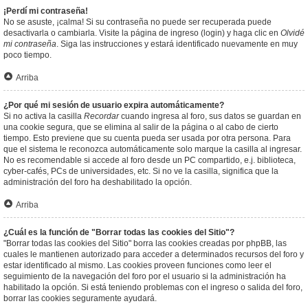
¡Perdí mi contraseña!
No se asuste, ¡calma! Si su contraseña no puede ser recuperada puede
desactivarla o cambiarla. Visite la página de ingreso (login) y haga clic en
Olvidé
mi contraseña
. Siga las instrucciones y estará identificado nuevamente en muy
poco tiempo.
Arriba
¿Por qué mi sesión de usuario expira automáticamente?
Si no activa la casilla
Recordar
cuando ingresa al foro, sus datos se guardan en
una cookie segura, que se elimina al salir de la página o al cabo de cierto
tiempo. Esto previene que su cuenta pueda ser usada por otra persona. Para
que el sistema le reconozca automáticamente solo marque la casilla al ingresar.
No es recomendable si accede al foro desde un PC compartido, e.j. biblioteca,
cyber-cafés, PCs de universidades, etc. Si no ve la casilla, significa que la
administración del foro ha deshabilitado la opción.
Arriba
¿Cuál es la función de "Borrar todas las cookies del Sitio"?
"Borrar todas las cookies del Sitio" borra las cookies creadas por phpBB, las
cuales le mantienen autorizado para acceder a determinados recursos del foro y
estar identificado al mismo. Las cookies proveen funciones como leer el
seguimiento de la navegación del foro por el usuario si la administración ha
habilitado la opción. Si está teniendo problemas con el ingreso o salida del foro,
borrar las cookies seguramente ayudará.