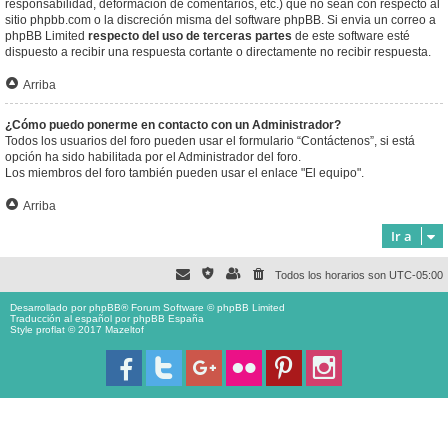
responsabilidad, deformación de comentarios, etc.) que no sean con respecto al
sitio phpbb.com o la discreción misma del software phpBB. Si envia un correo a
phpBB Limited
respecto del uso de terceras partes
de este software esté
dispuesto a recibir una respuesta cortante o directamente no recibir respuesta.
Arriba
¿Cómo puedo ponerme en contacto con un Administrador?
Todos los usuarios del foro pueden usar el formulario “Contáctenos”, si está
opción ha sido habilitada por el Administrador del foro.
Los miembros del foro también pueden usar el enlace "El equipo".
Arriba
Ir a
Todos los horarios son
UTC-05:00
Desarrollado por
phpBB
® Forum Software © phpBB Limited
Traducción al español por
phpBB España
Style proflat © 2017
Mazeltof