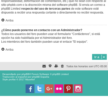
responsabilidad, deformación de comentarios, etc.) que no sean con respecto al
sitio phpbb.com o la discreción misma del software phpBB. Si envia un correo a
phpBB Limited
respecto del uso de terceras partes
de este software esté
dispuesto a recibir una respuesta cortante o directamente no recibir respuesta.
Arriba
¿Cómo puedo ponerme en contacto con un Administrador?
Todos los usuarios del foro pueden usar el formulario “Contáctenos”, si está
opción ha sido habilitada por el Administrador del foro.
Los miembros del foro también pueden usar el enlace "El equipo".
Arriba
Ir a
Todos los horarios son
UTC-05:00
Desarrollado por
phpBB
® Forum Software © phpBB Limited
Traducción al español por
phpBB España
Style proflat © 2017
Mazeltof