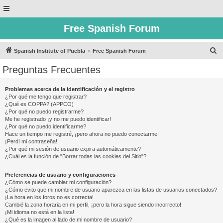
Free Spanish Forum
B
Spanish Institute of Puebla
Free Spanish Forum
u
Preguntas Frecuentes
s
c
Problemas acerca de la identificación y el registro
¿Por qué me tengo que registrar?
a
¿Qué es COPPA? (APPCO)
r
¿Por qué no puedo registrarme?
Me he registrado ¡y no me puedo identificar!
¿Por qué no puedo identificarme?
Hace un tiempo me registré, ¡pero ahora no puedo conectarme!
¡Perdí mi contraseña!
¿Por qué mi sesión de usuario expira automáticamente?
¿Cuál es la función de "Borrar todas las cookies del Sitio"?
Preferencias de usuario y configuraciones
¿Cómo se puede cambiar mi configuración?
¿Cómo evito que mi nombre de usuario aparezca en las listas de usuarios conectados?
¡La hora en los foros no es correcta!
Cambié la zona horaria en mi perfil, ¡pero la hora sigue siendo incorrecto!
¡Mi idioma no está en la lista!
¿Qué es la imagen al lado de mi nombre de usuario?