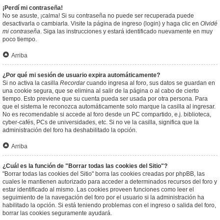
¡Perdí mi contraseña!
No se asuste, ¡calma! Si su contraseña no puede ser recuperada puede
desactivarla o cambiarla. Visite la página de ingreso (login) y haga clic en
Olvidé
mi contraseña
. Siga las instrucciones y estará identificado nuevamente en muy
poco tiempo.
Arriba
¿Por qué mi sesión de usuario expira automáticamente?
Si no activa la casilla
Recordar
cuando ingresa al foro, sus datos se guardan en
una cookie segura, que se elimina al salir de la página o al cabo de cierto
tiempo. Esto previene que su cuenta pueda ser usada por otra persona. Para
que el sistema le reconozca automáticamente solo marque la casilla al ingresar.
No es recomendable si accede al foro desde un PC compartido, e.j. biblioteca,
cyber-cafés, PCs de universidades, etc. Si no ve la casilla, significa que la
administración del foro ha deshabilitado la opción.
Arriba
¿Cuál es la función de "Borrar todas las cookies del Sitio"?
"Borrar todas las cookies del Sitio" borra las cookies creadas por phpBB, las
cuales le mantienen autorizado para acceder a determinados recursos del foro y
estar identificado al mismo. Las cookies proveen funciones como leer el
seguimiento de la navegación del foro por el usuario si la administración ha
habilitado la opción. Si está teniendo problemas con el ingreso o salida del foro,
borrar las cookies seguramente ayudará.