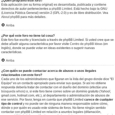
¿Quién programó este foro?
Esta aplicación (en su forma original) es desarrollada, publicada y contiene
derechos de autor pertenecientes a
phpBB Limited
. Está hecho bajo la GNU
(Licencia Pública General) versión 2 (GPL-2.0) y es de libre distribución. Vea
About phpBB
para más detalles.
Arriba
¿Por qué este foro no tiene tal cosa?
Este foro fue escrito y licenciado a través de phpBB Limited. Si usted cree que se
debe añadir alguna característica por favor visite
Centro de phpBB Ideas
(en
Inglés), donde se puede votar en ideas existentes o sugerir nuevas
características.
Arriba
¿Con quién se puede contactar acerca de abusos o usos ilegales
relacionados con este foro?
Cada uno de los administradores que figuran en la lista del grupo donde dice "El
Equipo" es un contacto apropiado para enviar sus quejas. Si así no obtiene
respuesta debería tratar de contactar con el dueño del dominio (efectúe una
búsqueda whois
) o, si este foro tiene correo sobre un dominio gratuito (Yahoo!,
gmail.com, hotmail.com, etc.), al departamento o administración de abusos de
ese servicio. Por favor, tenga en cuenta que phpBB Limited
carece de cualquier
tipo de control
y no puede ser de ninguna manera responsable sobre cómo,
dónde o por quién es usado este sistema de foros. No tiene ningún sentido
contactar con phpBB Limited en relación a asuntos legales (difamación,