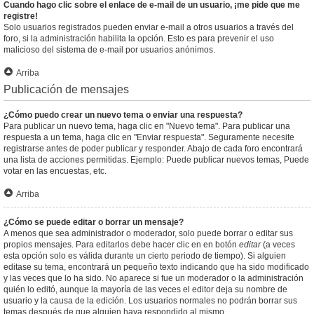
Cuando hago clic sobre el enlace de e-mail de un usuario, ¡me pide que me
registre!
Solo usuarios registrados pueden enviar e-mail a otros usuarios a través del
foro, si la administración habilita la opción. Esto es para prevenir el uso
malicioso del sistema de e-mail por usuarios anónimos.
Arriba
Publicación de mensajes
¿Cómo puedo crear un nuevo tema o enviar una respuesta?
Para publicar un nuevo tema, haga clic en "Nuevo tema". Para publicar una
respuesta a un tema, haga clic en "Enviar respuesta". Seguramente necesite
registrarse antes de poder publicar y responder. Abajo de cada foro encontrará
una lista de acciones permitidas. Ejemplo: Puede publicar nuevos temas, Puede
votar en las encuestas, etc.
Arriba
¿Cómo se puede editar o borrar un mensaje?
A menos que sea administrador o moderador, solo puede borrar o editar sus
propios mensajes. Para editarlos debe hacer clic en en botón
editar
(a veces
esta opción solo es válida durante un cierto periodo de tiempo). Si alguien
editase su tema, encontrará un pequeño texto indicando que ha sido modificado
y las veces que lo ha sido. No aparece si fue un moderador o la administración
quién lo editó, aunque la mayoría de las veces el editor deja su nombre de
usuario y la causa de la edición. Los usuarios normales no podrán borrar sus
temas después de que alguien haya respondido al mismo.