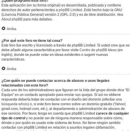
¿Quién programó este foro?
Esta aplicación (en su forma original) es desarrollada, publicada y contiene
derechos de autor pertenecientes a
phpBB Limited
. Está hecho bajo la GNU
(Licencia Pública General) versión 2 (GPL-2.0) y es de libre distribución. Vea
About phpBB
para más detalles.
Arriba
¿Por qué este foro no tiene tal cosa?
Este foro fue escrito y licenciado a través de phpBB Limited. Si usted cree que se
debe añadir alguna característica por favor visite
Centro de phpBB Ideas
(en
Inglés), donde se puede votar en ideas existentes o sugerir nuevas
características.
Arriba
¿Con quién se puede contactar acerca de abusos o usos ilegales
relacionados con este foro?
Cada uno de los administradores que figuran en la lista del grupo donde dice "El
Equipo" es un contacto apropiado para enviar sus quejas. Si así no obtiene
respuesta debería tratar de contactar con el dueño del dominio (efectúe una
búsqueda whois
) o, si este foro tiene correo sobre un dominio gratuito (Yahoo!,
gmail.com, hotmail.com, etc.), al departamento o administración de abusos de
ese servicio. Por favor, tenga en cuenta que phpBB Limited
carece de cualquier
tipo de control
y no puede ser de ninguna manera responsable sobre cómo,
dónde o por quién es usado este sistema de foros. No tiene ningún sentido
contactar con phpBB Limited en relación a asuntos legales (difamación,