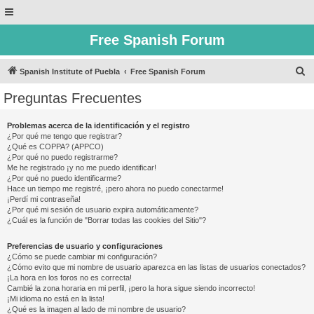
Free Spanish Forum
B
Spanish Institute of Puebla
Free Spanish Forum
u
Preguntas Frecuentes
s
c
Problemas acerca de la identificación y el registro
¿Por qué me tengo que registrar?
a
¿Qué es COPPA? (APPCO)
r
¿Por qué no puedo registrarme?
Me he registrado ¡y no me puedo identificar!
¿Por qué no puedo identificarme?
Hace un tiempo me registré, ¡pero ahora no puedo conectarme!
¡Perdí mi contraseña!
¿Por qué mi sesión de usuario expira automáticamente?
¿Cuál es la función de "Borrar todas las cookies del Sitio"?
Preferencias de usuario y configuraciones
¿Cómo se puede cambiar mi configuración?
¿Cómo evito que mi nombre de usuario aparezca en las listas de usuarios conectados?
¡La hora en los foros no es correcta!
Cambié la zona horaria en mi perfil, ¡pero la hora sigue siendo incorrecto!
¡Mi idioma no está en la lista!
¿Qué es la imagen al lado de mi nombre de usuario?