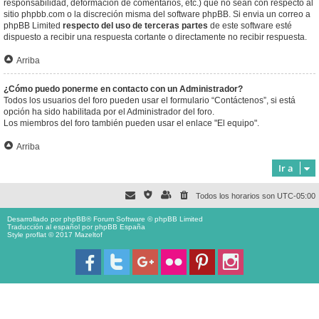
responsabilidad, deformación de comentarios, etc.) que no sean con respecto al
sitio phpbb.com o la discreción misma del software phpBB. Si envia un correo a
phpBB Limited
respecto del uso de terceras partes
de este software esté
dispuesto a recibir una respuesta cortante o directamente no recibir respuesta.
Arriba
¿Cómo puedo ponerme en contacto con un Administrador?
Todos los usuarios del foro pueden usar el formulario “Contáctenos”, si está
opción ha sido habilitada por el Administrador del foro.
Los miembros del foro también pueden usar el enlace "El equipo".
Arriba
Ir a
Todos los horarios son
UTC-05:00
Desarrollado por
phpBB
® Forum Software © phpBB Limited
Traducción al español por
phpBB España
Style proflat © 2017
Mazeltof