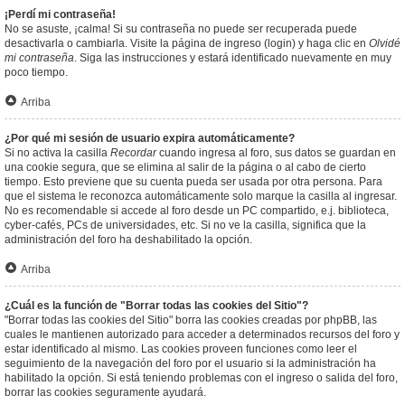
¡Perdí mi contraseña!
No se asuste, ¡calma! Si su contraseña no puede ser recuperada puede
desactivarla o cambiarla. Visite la página de ingreso (login) y haga clic en
Olvidé
mi contraseña
. Siga las instrucciones y estará identificado nuevamente en muy
poco tiempo.
Arriba
¿Por qué mi sesión de usuario expira automáticamente?
Si no activa la casilla
Recordar
cuando ingresa al foro, sus datos se guardan en
una cookie segura, que se elimina al salir de la página o al cabo de cierto
tiempo. Esto previene que su cuenta pueda ser usada por otra persona. Para
que el sistema le reconozca automáticamente solo marque la casilla al ingresar.
No es recomendable si accede al foro desde un PC compartido, e.j. biblioteca,
cyber-cafés, PCs de universidades, etc. Si no ve la casilla, significa que la
administración del foro ha deshabilitado la opción.
Arriba
¿Cuál es la función de "Borrar todas las cookies del Sitio"?
"Borrar todas las cookies del Sitio" borra las cookies creadas por phpBB, las
cuales le mantienen autorizado para acceder a determinados recursos del foro y
estar identificado al mismo. Las cookies proveen funciones como leer el
seguimiento de la navegación del foro por el usuario si la administración ha
habilitado la opción. Si está teniendo problemas con el ingreso o salida del foro,
borrar las cookies seguramente ayudará.