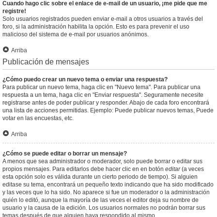
Cuando hago clic sobre el enlace de e-mail de un usuario, ¡me pide que me
registre!
Solo usuarios registrados pueden enviar e-mail a otros usuarios a través del
foro, si la administración habilita la opción. Esto es para prevenir el uso
malicioso del sistema de e-mail por usuarios anónimos.
Arriba
Publicación de mensajes
¿Cómo puedo crear un nuevo tema o enviar una respuesta?
Para publicar un nuevo tema, haga clic en "Nuevo tema". Para publicar una
respuesta a un tema, haga clic en "Enviar respuesta". Seguramente necesite
registrarse antes de poder publicar y responder. Abajo de cada foro encontrará
una lista de acciones permitidas. Ejemplo: Puede publicar nuevos temas, Puede
votar en las encuestas, etc.
Arriba
¿Cómo se puede editar o borrar un mensaje?
A menos que sea administrador o moderador, solo puede borrar o editar sus
propios mensajes. Para editarlos debe hacer clic en en botón
editar
(a veces
esta opción solo es válida durante un cierto periodo de tiempo). Si alguien
editase su tema, encontrará un pequeño texto indicando que ha sido modificado
y las veces que lo ha sido. No aparece si fue un moderador o la administración
quién lo editó, aunque la mayoría de las veces el editor deja su nombre de
usuario y la causa de la edición. Los usuarios normales no podrán borrar sus
temas después de que alguien haya respondido al mismo.