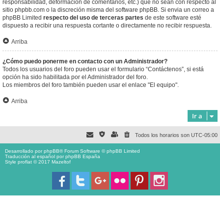
responsabilidad, deformación de comentarios, etc.) que no sean con respecto al
sitio phpbb.com o la discreción misma del software phpBB. Si envia un correo a
phpBB Limited
respecto del uso de terceras partes
de este software esté
dispuesto a recibir una respuesta cortante o directamente no recibir respuesta.
Arriba
¿Cómo puedo ponerme en contacto con un Administrador?
Todos los usuarios del foro pueden usar el formulario “Contáctenos”, si está
opción ha sido habilitada por el Administrador del foro.
Los miembros del foro también pueden usar el enlace "El equipo".
Arriba
Ir a
Todos los horarios son
UTC-05:00
Desarrollado por
phpBB
® Forum Software © phpBB Limited
Traducción al español por
phpBB España
Style proflat © 2017
Mazeltof