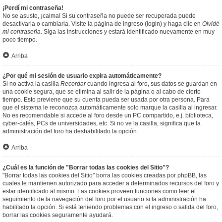
¡Perdí mi contraseña!
No se asuste, ¡calma! Si su contraseña no puede ser recuperada puede
desactivarla o cambiarla. Visite la página de ingreso (login) y haga clic en
Olvidé
mi contraseña
. Siga las instrucciones y estará identificado nuevamente en muy
poco tiempo.
Arriba
¿Por qué mi sesión de usuario expira automáticamente?
Si no activa la casilla
Recordar
cuando ingresa al foro, sus datos se guardan en
una cookie segura, que se elimina al salir de la página o al cabo de cierto
tiempo. Esto previene que su cuenta pueda ser usada por otra persona. Para
que el sistema le reconozca automáticamente solo marque la casilla al ingresar.
No es recomendable si accede al foro desde un PC compartido, e.j. biblioteca,
cyber-cafés, PCs de universidades, etc. Si no ve la casilla, significa que la
administración del foro ha deshabilitado la opción.
Arriba
¿Cuál es la función de "Borrar todas las cookies del Sitio"?
"Borrar todas las cookies del Sitio" borra las cookies creadas por phpBB, las
cuales le mantienen autorizado para acceder a determinados recursos del foro y
estar identificado al mismo. Las cookies proveen funciones como leer el
seguimiento de la navegación del foro por el usuario si la administración ha
habilitado la opción. Si está teniendo problemas con el ingreso o salida del foro,
borrar las cookies seguramente ayudará.