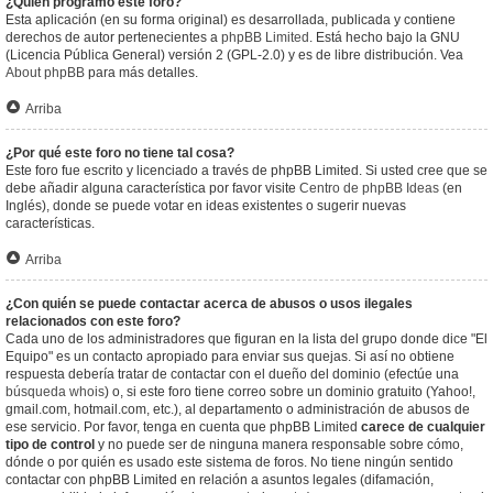
¿Quién programó este foro?
Esta aplicación (en su forma original) es desarrollada, publicada y contiene
derechos de autor pertenecientes a
phpBB Limited
. Está hecho bajo la GNU
(Licencia Pública General) versión 2 (GPL-2.0) y es de libre distribución. Vea
About phpBB
para más detalles.
Arriba
¿Por qué este foro no tiene tal cosa?
Este foro fue escrito y licenciado a través de phpBB Limited. Si usted cree que se
debe añadir alguna característica por favor visite
Centro de phpBB Ideas
(en
Inglés), donde se puede votar en ideas existentes o sugerir nuevas
características.
Arriba
¿Con quién se puede contactar acerca de abusos o usos ilegales
relacionados con este foro?
Cada uno de los administradores que figuran en la lista del grupo donde dice "El
Equipo" es un contacto apropiado para enviar sus quejas. Si así no obtiene
respuesta debería tratar de contactar con el dueño del dominio (efectúe una
búsqueda whois
) o, si este foro tiene correo sobre un dominio gratuito (Yahoo!,
gmail.com, hotmail.com, etc.), al departamento o administración de abusos de
ese servicio. Por favor, tenga en cuenta que phpBB Limited
carece de cualquier
tipo de control
y no puede ser de ninguna manera responsable sobre cómo,
dónde o por quién es usado este sistema de foros. No tiene ningún sentido
contactar con phpBB Limited en relación a asuntos legales (difamación,