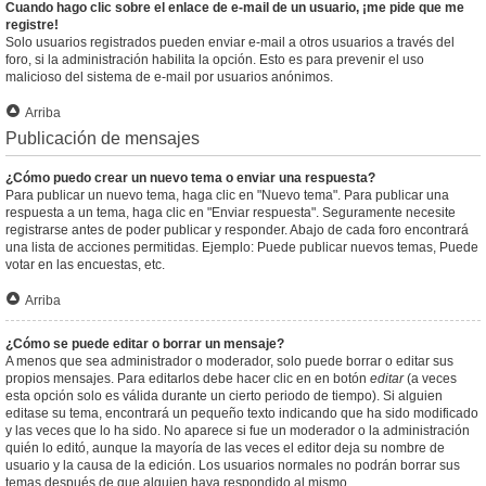
Cuando hago clic sobre el enlace de e-mail de un usuario, ¡me pide que me
registre!
Solo usuarios registrados pueden enviar e-mail a otros usuarios a través del
foro, si la administración habilita la opción. Esto es para prevenir el uso
malicioso del sistema de e-mail por usuarios anónimos.
Arriba
Publicación de mensajes
¿Cómo puedo crear un nuevo tema o enviar una respuesta?
Para publicar un nuevo tema, haga clic en "Nuevo tema". Para publicar una
respuesta a un tema, haga clic en "Enviar respuesta". Seguramente necesite
registrarse antes de poder publicar y responder. Abajo de cada foro encontrará
una lista de acciones permitidas. Ejemplo: Puede publicar nuevos temas, Puede
votar en las encuestas, etc.
Arriba
¿Cómo se puede editar o borrar un mensaje?
A menos que sea administrador o moderador, solo puede borrar o editar sus
propios mensajes. Para editarlos debe hacer clic en en botón
editar
(a veces
esta opción solo es válida durante un cierto periodo de tiempo). Si alguien
editase su tema, encontrará un pequeño texto indicando que ha sido modificado
y las veces que lo ha sido. No aparece si fue un moderador o la administración
quién lo editó, aunque la mayoría de las veces el editor deja su nombre de
usuario y la causa de la edición. Los usuarios normales no podrán borrar sus
temas después de que alguien haya respondido al mismo.