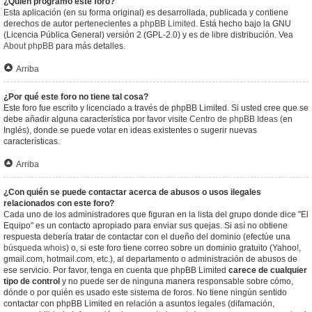
¿Quién programó este foro?
Esta aplicación (en su forma original) es desarrollada, publicada y contiene
derechos de autor pertenecientes a
phpBB Limited
. Está hecho bajo la GNU
(Licencia Pública General) versión 2 (GPL-2.0) y es de libre distribución. Vea
About phpBB
para más detalles.
Arriba
¿Por qué este foro no tiene tal cosa?
Este foro fue escrito y licenciado a través de phpBB Limited. Si usted cree que se
debe añadir alguna característica por favor visite
Centro de phpBB Ideas
(en
Inglés), donde se puede votar en ideas existentes o sugerir nuevas
características.
Arriba
¿Con quién se puede contactar acerca de abusos o usos ilegales
relacionados con este foro?
Cada uno de los administradores que figuran en la lista del grupo donde dice "El
Equipo" es un contacto apropiado para enviar sus quejas. Si así no obtiene
respuesta debería tratar de contactar con el dueño del dominio (efectúe una
búsqueda whois
) o, si este foro tiene correo sobre un dominio gratuito (Yahoo!,
gmail.com, hotmail.com, etc.), al departamento o administración de abusos de
ese servicio. Por favor, tenga en cuenta que phpBB Limited
carece de cualquier
tipo de control
y no puede ser de ninguna manera responsable sobre cómo,
dónde o por quién es usado este sistema de foros. No tiene ningún sentido
contactar con phpBB Limited en relación a asuntos legales (difamación,