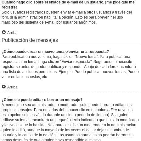
Cuando hago clic sobre el enlace de e-mail de un usuario, ¡me pide que me
registre!
Solo usuarios registrados pueden enviar e-mail a otros usuarios a través del
foro, si la administración habilita la opción. Esto es para prevenir el uso
malicioso del sistema de e-mail por usuarios anónimos.
Arriba
Publicación de mensajes
¿Cómo puedo crear un nuevo tema o enviar una respuesta?
Para publicar un nuevo tema, haga clic en "Nuevo tema". Para publicar una
respuesta a un tema, haga clic en "Enviar respuesta". Seguramente necesite
registrarse antes de poder publicar y responder. Abajo de cada foro encontrará
una lista de acciones permitidas. Ejemplo: Puede publicar nuevos temas, Puede
votar en las encuestas, etc.
Arriba
¿Cómo se puede editar o borrar un mensaje?
A menos que sea administrador o moderador, solo puede borrar o editar sus
propios mensajes. Para editarlos debe hacer clic en en botón
editar
(a veces
esta opción solo es válida durante un cierto periodo de tiempo). Si alguien
editase su tema, encontrará un pequeño texto indicando que ha sido modificado
y las veces que lo ha sido. No aparece si fue un moderador o la administración
quién lo editó, aunque la mayoría de las veces el editor deja su nombre de
usuario y la causa de la edición. Los usuarios normales no podrán borrar sus
temas después de que alguien haya respondido al mismo.