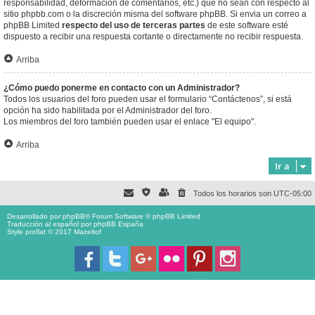
responsabilidad, deformación de comentarios, etc.) que no sean con respecto al
sitio phpbb.com o la discreción misma del software phpBB. Si envia un correo a
phpBB Limited
respecto del uso de terceras partes
de este software esté
dispuesto a recibir una respuesta cortante o directamente no recibir respuesta.
Arriba
¿Cómo puedo ponerme en contacto con un Administrador?
Todos los usuarios del foro pueden usar el formulario “Contáctenos”, si está
opción ha sido habilitada por el Administrador del foro.
Los miembros del foro también pueden usar el enlace "El equipo".
Arriba
Ir a
Todos los horarios son
UTC-05:00
Desarrollado por
phpBB
® Forum Software © phpBB Limited
Traducción al español por
phpBB España
Style proflat © 2017
Mazeltof