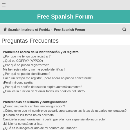
Free Spanish Forum
B
Spanish Institute of Puebla
Free Spanish Forum
u
Preguntas Frecuentes
s
c
Problemas acerca de la identificación y el registro
¿Por qué me tengo que registrar?
a
¿Qué es COPPA? (APPCO)
r
¿Por qué no puedo registrarme?
Me he registrado ¡y no me puedo identificar!
¿Por qué no puedo identificarme?
Hace un tiempo me registré, ¡pero ahora no puedo conectarme!
¡Perdí mi contraseña!
¿Por qué mi sesión de usuario expira automáticamente?
¿Cuál es la función de "Borrar todas las cookies del Sitio"?
Preferencias de usuario y configuraciones
¿Cómo se puede cambiar mi configuración?
¿Cómo evito que mi nombre de usuario aparezca en las listas de usuarios conectados?
¡La hora en los foros no es correcta!
Cambié la zona horaria en mi perfil, ¡pero la hora sigue siendo incorrecto!
¡Mi idioma no está en la lista!
¿Qué es la imagen al lado de mi nombre de usuario?