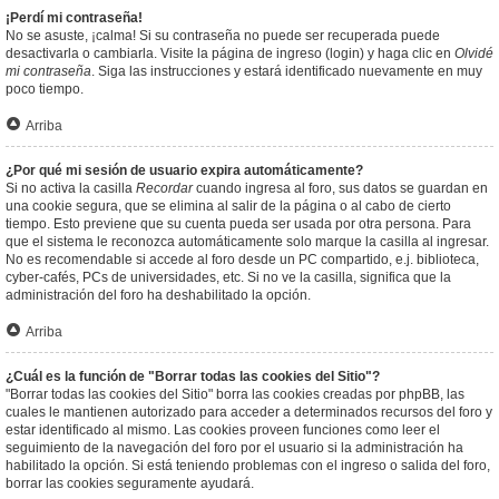
¡Perdí mi contraseña!
No se asuste, ¡calma! Si su contraseña no puede ser recuperada puede
desactivarla o cambiarla. Visite la página de ingreso (login) y haga clic en
Olvidé
mi contraseña
. Siga las instrucciones y estará identificado nuevamente en muy
poco tiempo.
Arriba
¿Por qué mi sesión de usuario expira automáticamente?
Si no activa la casilla
Recordar
cuando ingresa al foro, sus datos se guardan en
una cookie segura, que se elimina al salir de la página o al cabo de cierto
tiempo. Esto previene que su cuenta pueda ser usada por otra persona. Para
que el sistema le reconozca automáticamente solo marque la casilla al ingresar.
No es recomendable si accede al foro desde un PC compartido, e.j. biblioteca,
cyber-cafés, PCs de universidades, etc. Si no ve la casilla, significa que la
administración del foro ha deshabilitado la opción.
Arriba
¿Cuál es la función de "Borrar todas las cookies del Sitio"?
"Borrar todas las cookies del Sitio" borra las cookies creadas por phpBB, las
cuales le mantienen autorizado para acceder a determinados recursos del foro y
estar identificado al mismo. Las cookies proveen funciones como leer el
seguimiento de la navegación del foro por el usuario si la administración ha
habilitado la opción. Si está teniendo problemas con el ingreso o salida del foro,
borrar las cookies seguramente ayudará.