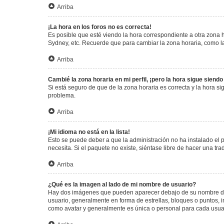
Arriba
¡La hora en los foros no es correcta!
Es posible que esté viendo la hora correspondiente a otra zona ho
Sydney, etc. Recuerde que para cambiar la zona horaria, como la
Arriba
Cambié la zona horaria en mi perfil, ¡pero la hora sigue siendo
Si está seguro de que de la zona horaria es correcta y la hora s
problema.
Arriba
¡Mi idioma no está en la lista!
Esto se puede deber a que la administración no ha instalado el 
necesita. Si el paquete no existe, siéntase libre de hacer una t
Arriba
¿Qué es la imagen al lado de mi nombre de usuario?
Hay dos imágenes que pueden aparecer debajo de su nombre de us
usuario, generalmente en forma de estrellas, bloques o puntos,
como avatar y generalmente es única o personal para cada usua