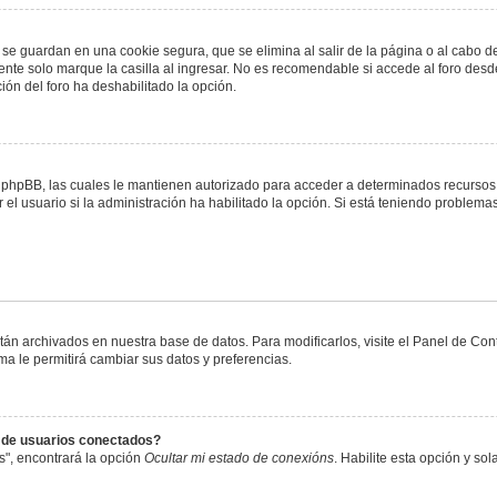
 se guardan en una cookie segura, que se elimina al salir de la página o al cabo 
te solo marque la casilla al ingresar. No es recomendable si accede al foro desde
ación del foro ha deshabilitado la opción.
or phpBB, las cuales le mantienen autorizado para acceder a determinados recursos 
el usuario si la administración ha habilitado la opción. Si está teniendo problemas
stán archivados en nuestra base de datos. Para modificarlos, visite el Panel de Co
ema le permitirá cambiar sus datos y preferencias.
s de usuarios conectados?
s", encontrará la opción
Ocultar mi estado de conexións
. Habilite esta opción y s