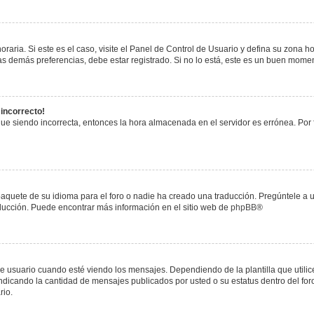
raria. Si este es el caso, visite el Panel de Control de Usuario y defina su zona h
s demás preferencias, debe estar registrado. Si no lo está, este es un buen mome
 incorrecto!
igue siendo incorrecta, entonces la hora almacenada en el servidor es errónea. Por
paquete de su idioma para el foro o nadie ha creado una traducción. Pregúntele a u
raducción. Puede encontrar más información en el sitio web de
phpBB
®
uario cuando esté viendo los mensajes. Dependiendo de la plantilla que utilice el
 indicando la cantidad de mensajes publicados por usted o su estatus dentro del 
rio.