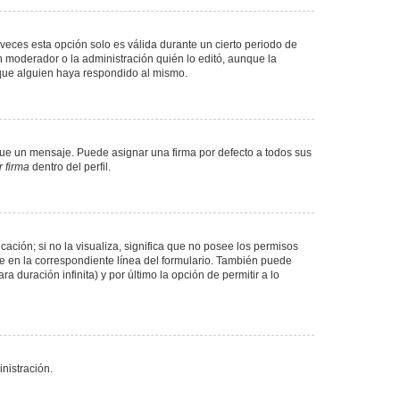
veces esta opción solo es válida durante un cierto periodo de
n moderador o la administración quién lo editó, aunque la
 que alguien haya respondido al mismo.
e un mensaje. Puede asignar una firma por defecto a todos sus
 firma
dentro del perfil.
ación; si no la visualiza, significa que no posee los permisos
e en la correspondiente línea del formulario. También puede
 duración infinita) y por último la opción de permitir a lo
nistración.