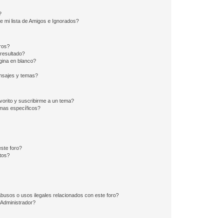
?
e mi lista de Amigos e Ignorados?
ros?
resultado?
ina en blanco?
nsajes y temas?
vorito y suscribirme a un tema?
emas específicos?
ste foro?
tos?
busos o usos ilegales relacionados con este foro?
Administrador?