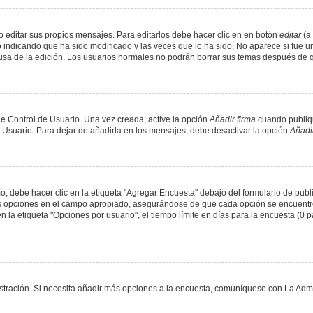
 editar sus propios mensajes. Para editarlos debe hacer clic en en botón
editar
(a 
 indicando que ha sido modificado y las veces que lo ha sido. No aparece si fue u
causa de la edición. Los usuarios normales no podrán borrar sus temas después de
e Control de Usuario. Una vez creada, active la opción
Añadir firma
cuando publiqu
e Usuario. Para dejar de añadirla en los mensajes, debe desactivar la opción
Añadir
 debe hacer clic en la etiqueta "Agregar Encuesta" debajo del formulario de public
dos opciones en el campo apropiado, asegurándose de que cada opción se encuentr
a etiqueta "Opciones por usuario", el tiempo límite en días para la encuesta (0 para
nistración. Si necesita añadir más opciones a la encuesta, comuníquese con La Admi