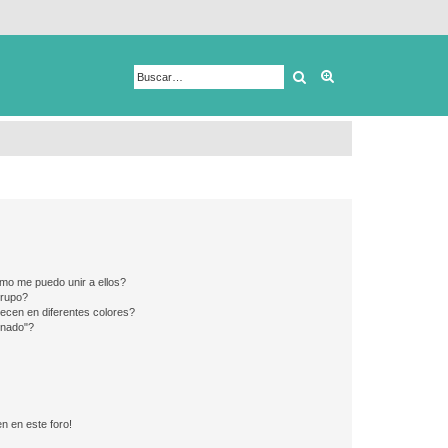
Buscar
Búsqueda avanza
mo me puedo unir a ellos?
Grupo?
ecen en diferentes colores?
inado"?
n en este foro!