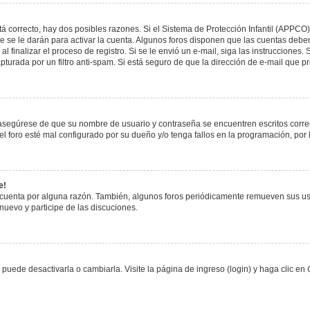
á correcto, hay dos posibles razones. Si el Sistema de Protección Infantil (APPCO)
 se le darán para activar la cuenta. Algunos foros disponen que las cuentas deben
al finalizar el proceso de registro. Si se le envió un e-mail, siga las instrucciones
apturada por un filtro anti-spam. Si está seguro de que la dirección de e-mail que 
, asegúrese de que su nombre de usuario y contraseña se encuentren escritos corr
 foro esté mal configurado por su dueño y/o tenga fallos en la programación, por 
e!
 cuenta por alguna razón. También, algunos foros periódicamente remueven sus us
 nuevo y participe de las discuciones.
uede desactivarla o cambiarla. Visite la página de ingreso (login) y haga clic en