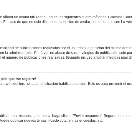
e añadir un avatar utilizando uno de los siguientes cuatro métodos: Gravatar, Gale
 En caso de que no este disponible la opción de avatar, comuníquese con La Admi
antidad de publicaciones realizadas por el usuario o la posición del mismo dentro 
 la administración. Por favor, no abuse de sus privilegios de publicación solo pa
n el número de publicaciones realizadas, llegando incluso a tomar medidas mas drá
 pide que me registre!
 través del foro, si la administración habilita la opción. Esto es para prevenir el 
blicar una respuesta a un tema, haga clic en "Enviar respuesta". Seguramente nece
 Puede publicar nuevos temas, Puede votar en las encuestas, etc.