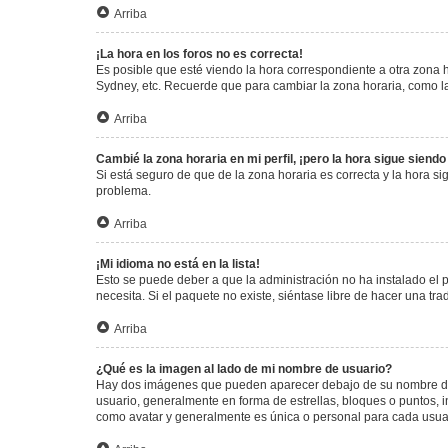
Arriba
¡La hora en los foros no es correcta!
Es posible que esté viendo la hora correspondiente a otra zona ho
Sydney, etc. Recuerde que para cambiar la zona horaria, como la
Arriba
Cambié la zona horaria en mi perfil, ¡pero la hora sigue siendo
Si está seguro de que de la zona horaria es correcta y la hora s
problema.
Arriba
¡Mi idioma no está en la lista!
Esto se puede deber a que la administración no ha instalado el 
necesita. Si el paquete no existe, siéntase libre de hacer una t
Arriba
¿Qué es la imagen al lado de mi nombre de usuario?
Hay dos imágenes que pueden aparecer debajo de su nombre de us
usuario, generalmente en forma de estrellas, bloques o puntos,
como avatar y generalmente es única o personal para cada usua