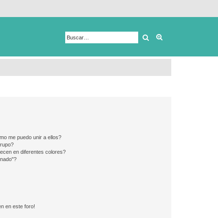
Buscar
Búsqueda avanza
mo me puedo unir a ellos?
Grupo?
ecen en diferentes colores?
inado"?
n en este foro!