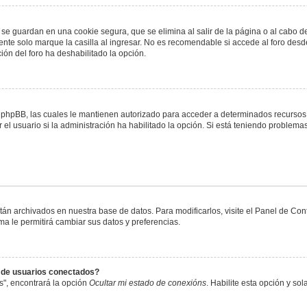
 se guardan en una cookie segura, que se elimina al salir de la página o al cabo 
te solo marque la casilla al ingresar. No es recomendable si accede al foro desde
ación del foro ha deshabilitado la opción.
or phpBB, las cuales le mantienen autorizado para acceder a determinados recursos 
el usuario si la administración ha habilitado la opción. Si está teniendo problemas
stán archivados en nuestra base de datos. Para modificarlos, visite el Panel de Co
ema le permitirá cambiar sus datos y preferencias.
s de usuarios conectados?
s", encontrará la opción
Ocultar mi estado de conexións
. Habilite esta opción y s