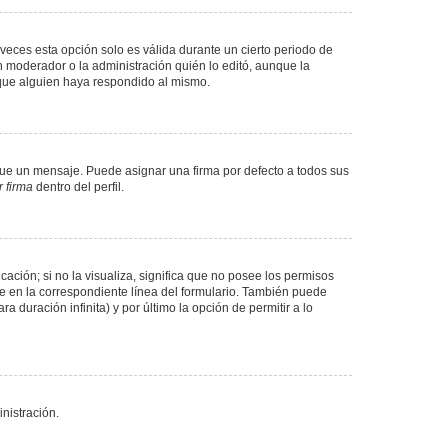
veces esta opción solo es válida durante un cierto periodo de
n moderador o la administración quién lo editó, aunque la
 que alguien haya respondido al mismo.
e un mensaje. Puede asignar una firma por defecto a todos sus
 firma
dentro del perfil.
ación; si no la visualiza, significa que no posee los permisos
e en la correspondiente línea del formulario. También puede
 duración infinita) y por último la opción de permitir a lo
nistración.