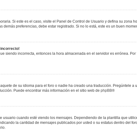
raria. Si este es el caso, visite el Panel de Control de Usuario y defina su zona h
s demás preferencias, debe estar registrado. Si no lo está, este es un buen mome
 incorrecto!
igue siendo incorrecta, entonces la hora almacenada en el servidor es errónea. Por
paquete de su idioma para el foro o nadie ha creado una traducción. Pregúntele a u
raducción. Puede encontrar más información en el sitio web de
phpBB
®
uario cuando esté viendo los mensajes. Dependiendo de la plantilla que utilice el
 indicando la cantidad de mensajes publicados por usted o su estatus dentro del 
rio.