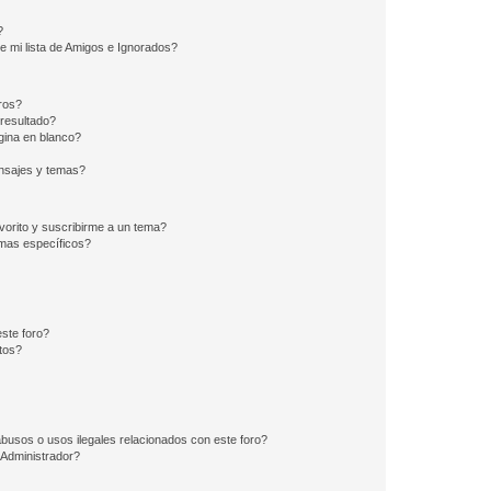
?
e mi lista de Amigos e Ignorados?
ros?
resultado?
ina en blanco?
nsajes y temas?
vorito y suscribirme a un tema?
emas específicos?
ste foro?
tos?
busos o usos ilegales relacionados con este foro?
Administrador?