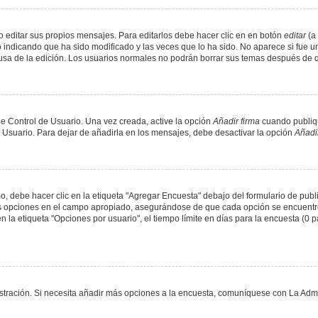
 editar sus propios mensajes. Para editarlos debe hacer clic en en botón
editar
(a 
 indicando que ha sido modificado y las veces que lo ha sido. No aparece si fue u
causa de la edición. Los usuarios normales no podrán borrar sus temas después de
e Control de Usuario. Una vez creada, active la opción
Añadir firma
cuando publiqu
e Usuario. Para dejar de añadirla en los mensajes, debe desactivar la opción
Añadir
 debe hacer clic en la etiqueta "Agregar Encuesta" debajo del formulario de public
dos opciones en el campo apropiado, asegurándose de que cada opción se encuentr
a etiqueta "Opciones por usuario", el tiempo límite en días para la encuesta (0 para
nistración. Si necesita añadir más opciones a la encuesta, comuníquese con La Admi