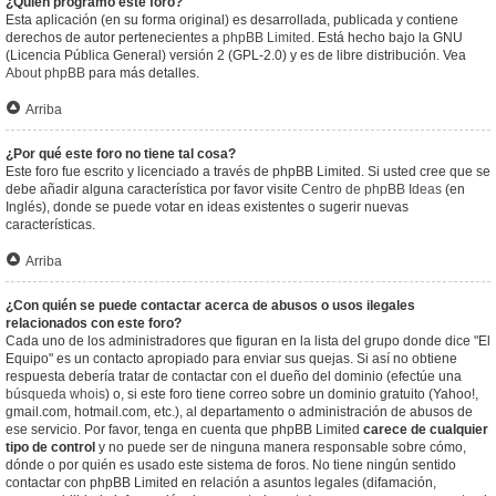
¿Quién programó este foro?
Esta aplicación (en su forma original) es desarrollada, publicada y contiene
derechos de autor pertenecientes a
phpBB Limited
. Está hecho bajo la GNU
(Licencia Pública General) versión 2 (GPL-2.0) y es de libre distribución. Vea
About phpBB
para más detalles.
Arriba
¿Por qué este foro no tiene tal cosa?
Este foro fue escrito y licenciado a través de phpBB Limited. Si usted cree que se
debe añadir alguna característica por favor visite
Centro de phpBB Ideas
(en
Inglés), donde se puede votar en ideas existentes o sugerir nuevas
características.
Arriba
¿Con quién se puede contactar acerca de abusos o usos ilegales
relacionados con este foro?
Cada uno de los administradores que figuran en la lista del grupo donde dice "El
Equipo" es un contacto apropiado para enviar sus quejas. Si así no obtiene
respuesta debería tratar de contactar con el dueño del dominio (efectúe una
búsqueda whois
) o, si este foro tiene correo sobre un dominio gratuito (Yahoo!,
gmail.com, hotmail.com, etc.), al departamento o administración de abusos de
ese servicio. Por favor, tenga en cuenta que phpBB Limited
carece de cualquier
tipo de control
y no puede ser de ninguna manera responsable sobre cómo,
dónde o por quién es usado este sistema de foros. No tiene ningún sentido
contactar con phpBB Limited en relación a asuntos legales (difamación,