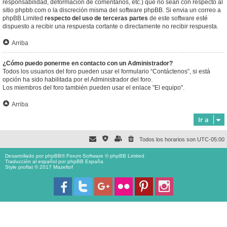
responsabilidad, deformación de comentarios, etc.) que no sean con respecto al
sitio phpbb.com o la discreción misma del software phpBB. Si envia un correo a
phpBB Limited
respecto del uso de terceras partes
de este software esté
dispuesto a recibir una respuesta cortante o directamente no recibir respuesta.
Arriba
¿Cómo puedo ponerme en contacto con un Administrador?
Todos los usuarios del foro pueden usar el formulario “Contáctenos”, si está
opción ha sido habilitada por el Administrador del foro.
Los miembros del foro también pueden usar el enlace "El equipo".
Arriba
Ir a
Todos los horarios son
UTC-05:00
Desarrollado por
phpBB
® Forum Software © phpBB Limited
Traducción al español por
phpBB España
Style proflat © 2017
Mazeltof