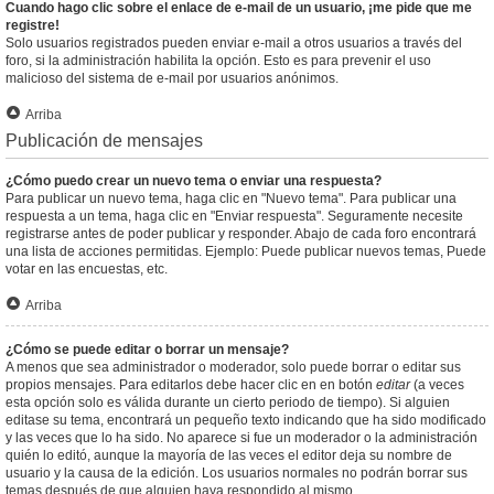
Cuando hago clic sobre el enlace de e-mail de un usuario, ¡me pide que me
registre!
Solo usuarios registrados pueden enviar e-mail a otros usuarios a través del
foro, si la administración habilita la opción. Esto es para prevenir el uso
malicioso del sistema de e-mail por usuarios anónimos.
Arriba
Publicación de mensajes
¿Cómo puedo crear un nuevo tema o enviar una respuesta?
Para publicar un nuevo tema, haga clic en "Nuevo tema". Para publicar una
respuesta a un tema, haga clic en "Enviar respuesta". Seguramente necesite
registrarse antes de poder publicar y responder. Abajo de cada foro encontrará
una lista de acciones permitidas. Ejemplo: Puede publicar nuevos temas, Puede
votar en las encuestas, etc.
Arriba
¿Cómo se puede editar o borrar un mensaje?
A menos que sea administrador o moderador, solo puede borrar o editar sus
propios mensajes. Para editarlos debe hacer clic en en botón
editar
(a veces
esta opción solo es válida durante un cierto periodo de tiempo). Si alguien
editase su tema, encontrará un pequeño texto indicando que ha sido modificado
y las veces que lo ha sido. No aparece si fue un moderador o la administración
quién lo editó, aunque la mayoría de las veces el editor deja su nombre de
usuario y la causa de la edición. Los usuarios normales no podrán borrar sus
temas después de que alguien haya respondido al mismo.