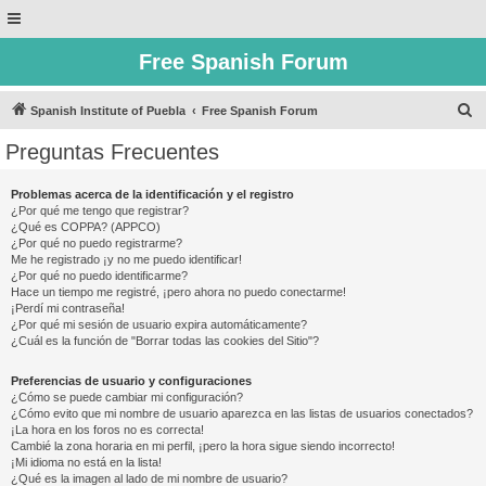
Free Spanish Forum
B
Spanish Institute of Puebla
Free Spanish Forum
u
Preguntas Frecuentes
s
c
Problemas acerca de la identificación y el registro
¿Por qué me tengo que registrar?
a
¿Qué es COPPA? (APPCO)
r
¿Por qué no puedo registrarme?
Me he registrado ¡y no me puedo identificar!
¿Por qué no puedo identificarme?
Hace un tiempo me registré, ¡pero ahora no puedo conectarme!
¡Perdí mi contraseña!
¿Por qué mi sesión de usuario expira automáticamente?
¿Cuál es la función de "Borrar todas las cookies del Sitio"?
Preferencias de usuario y configuraciones
¿Cómo se puede cambiar mi configuración?
¿Cómo evito que mi nombre de usuario aparezca en las listas de usuarios conectados?
¡La hora en los foros no es correcta!
Cambié la zona horaria en mi perfil, ¡pero la hora sigue siendo incorrecto!
¡Mi idioma no está en la lista!
¿Qué es la imagen al lado de mi nombre de usuario?