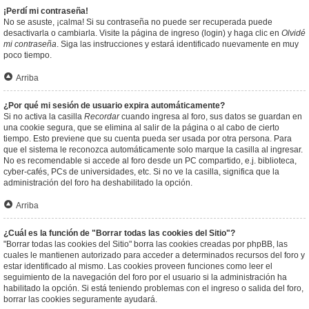
¡Perdí mi contraseña!
No se asuste, ¡calma! Si su contraseña no puede ser recuperada puede
desactivarla o cambiarla. Visite la página de ingreso (login) y haga clic en
Olvidé
mi contraseña
. Siga las instrucciones y estará identificado nuevamente en muy
poco tiempo.
Arriba
¿Por qué mi sesión de usuario expira automáticamente?
Si no activa la casilla
Recordar
cuando ingresa al foro, sus datos se guardan en
una cookie segura, que se elimina al salir de la página o al cabo de cierto
tiempo. Esto previene que su cuenta pueda ser usada por otra persona. Para
que el sistema le reconozca automáticamente solo marque la casilla al ingresar.
No es recomendable si accede al foro desde un PC compartido, e.j. biblioteca,
cyber-cafés, PCs de universidades, etc. Si no ve la casilla, significa que la
administración del foro ha deshabilitado la opción.
Arriba
¿Cuál es la función de "Borrar todas las cookies del Sitio"?
"Borrar todas las cookies del Sitio" borra las cookies creadas por phpBB, las
cuales le mantienen autorizado para acceder a determinados recursos del foro y
estar identificado al mismo. Las cookies proveen funciones como leer el
seguimiento de la navegación del foro por el usuario si la administración ha
habilitado la opción. Si está teniendo problemas con el ingreso o salida del foro,
borrar las cookies seguramente ayudará.