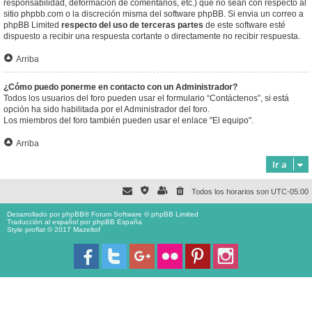
responsabilidad, deformación de comentarios, etc.) que no sean con respecto al
sitio phpbb.com o la discreción misma del software phpBB. Si envia un correo a
phpBB Limited
respecto del uso de terceras partes
de este software esté
dispuesto a recibir una respuesta cortante o directamente no recibir respuesta.
Arriba
¿Cómo puedo ponerme en contacto con un Administrador?
Todos los usuarios del foro pueden usar el formulario “Contáctenos”, si está
opción ha sido habilitada por el Administrador del foro.
Los miembros del foro también pueden usar el enlace "El equipo".
Arriba
Ir a
Todos los horarios son
UTC-05:00
Desarrollado por
phpBB
® Forum Software © phpBB Limited
Traducción al español por
phpBB España
Style proflat © 2017
Mazeltof