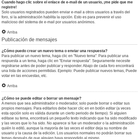
Cuando hago clic sobre el enlace de e-mail de un usuario, ¡me pide que me
registre!
Solo usuarios registrados pueden enviar e-mail a otros usuarios a través del
foro, si la administración habilita la opción. Esto es para prevenir el uso
malicioso del sistema de e-mail por usuarios anónimos.
Arriba
Publicación de mensajes
¿Cómo puedo crear un nuevo tema o enviar una respuesta?
Para publicar un nuevo tema, haga clic en "Nuevo tema". Para publicar una
respuesta a un tema, haga clic en "Enviar respuesta". Seguramente necesite
registrarse antes de poder publicar y responder. Abajo de cada foro encontrará
una lista de acciones permitidas. Ejemplo: Puede publicar nuevos temas, Puede
votar en las encuestas, etc.
Arriba
¿Cómo se puede editar o borrar un mensaje?
A menos que sea administrador o moderador, solo puede borrar o editar sus
propios mensajes. Para editarlos debe hacer clic en en botón
editar
(a veces
esta opción solo es válida durante un cierto periodo de tiempo). Si alguien
editase su tema, encontrará un pequeño texto indicando que ha sido modificado
y las veces que lo ha sido. No aparece si fue un moderador o la administración
quién lo editó, aunque la mayoría de las veces el editor deja su nombre de
usuario y la causa de la edición. Los usuarios normales no podrán borrar sus
temas después de que alguien haya respondido al mismo.