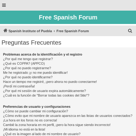
Free Spanish Forum
B
Spanish Institute of Puebla
Free Spanish Forum
u
Preguntas Frecuentes
s
c
Problemas acerca de la identificación y el registro
¿Por qué me tengo que registrar?
a
¿Qué es COPPA? (APPCO)
r
¿Por qué no puedo registrarme?
Me he registrado ¡y no me puedo identificar!
¿Por qué no puedo identificarme?
Hace un tiempo me registré, ¡pero ahora no puedo conectarme!
¡Perdí mi contraseña!
¿Por qué mi sesión de usuario expira automáticamente?
¿Cuál es la función de "Borrar todas las cookies del Sitio"?
Preferencias de usuario y configuraciones
¿Cómo se puede cambiar mi configuración?
¿Cómo evito que mi nombre de usuario aparezca en las listas de usuarios conectados?
¡La hora en los foros no es correcta!
Cambié la zona horaria en mi perfil, ¡pero la hora sigue siendo incorrecto!
¡Mi idioma no está en la lista!
¿Qué es la imagen al lado de mi nombre de usuario?