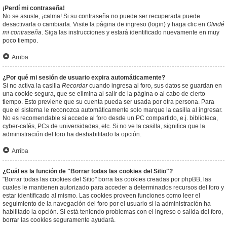
¡Perdí mi contraseña!
No se asuste, ¡calma! Si su contraseña no puede ser recuperada puede
desactivarla o cambiarla. Visite la página de ingreso (login) y haga clic en
Olvidé
mi contraseña
. Siga las instrucciones y estará identificado nuevamente en muy
poco tiempo.
Arriba
¿Por qué mi sesión de usuario expira automáticamente?
Si no activa la casilla
Recordar
cuando ingresa al foro, sus datos se guardan en
una cookie segura, que se elimina al salir de la página o al cabo de cierto
tiempo. Esto previene que su cuenta pueda ser usada por otra persona. Para
que el sistema le reconozca automáticamente solo marque la casilla al ingresar.
No es recomendable si accede al foro desde un PC compartido, e.j. biblioteca,
cyber-cafés, PCs de universidades, etc. Si no ve la casilla, significa que la
administración del foro ha deshabilitado la opción.
Arriba
¿Cuál es la función de "Borrar todas las cookies del Sitio"?
"Borrar todas las cookies del Sitio" borra las cookies creadas por phpBB, las
cuales le mantienen autorizado para acceder a determinados recursos del foro y
estar identificado al mismo. Las cookies proveen funciones como leer el
seguimiento de la navegación del foro por el usuario si la administración ha
habilitado la opción. Si está teniendo problemas con el ingreso o salida del foro,
borrar las cookies seguramente ayudará.