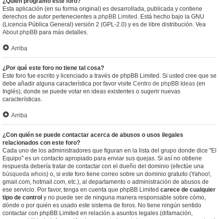
¿Quién programó este foro?
Esta aplicación (en su forma original) es desarrollada, publicada y contiene
derechos de autor pertenecientes a
phpBB Limited
. Está hecho bajo la GNU
(Licencia Pública General) versión 2 (GPL-2.0) y es de libre distribución. Vea
About phpBB
para más detalles.
Arriba
¿Por qué este foro no tiene tal cosa?
Este foro fue escrito y licenciado a través de phpBB Limited. Si usted cree que se
debe añadir alguna característica por favor visite
Centro de phpBB Ideas
(en
Inglés), donde se puede votar en ideas existentes o sugerir nuevas
características.
Arriba
¿Con quién se puede contactar acerca de abusos o usos ilegales
relacionados con este foro?
Cada uno de los administradores que figuran en la lista del grupo donde dice "El
Equipo" es un contacto apropiado para enviar sus quejas. Si así no obtiene
respuesta debería tratar de contactar con el dueño del dominio (efectúe una
búsqueda whois
) o, si este foro tiene correo sobre un dominio gratuito (Yahoo!,
gmail.com, hotmail.com, etc.), al departamento o administración de abusos de
ese servicio. Por favor, tenga en cuenta que phpBB Limited
carece de cualquier
tipo de control
y no puede ser de ninguna manera responsable sobre cómo,
dónde o por quién es usado este sistema de foros. No tiene ningún sentido
contactar con phpBB Limited en relación a asuntos legales (difamación,