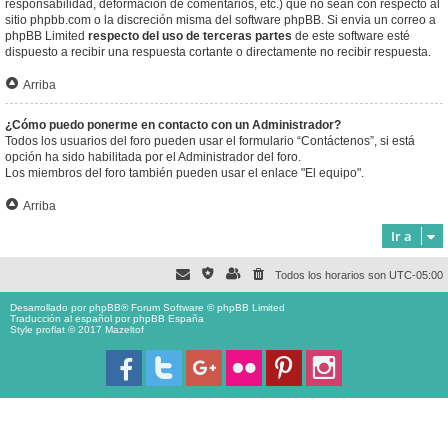
responsabilidad, deformación de comentarios, etc.) que no sean con respecto al
sitio phpbb.com o la discreción misma del software phpBB. Si envia un correo a
phpBB Limited
respecto del uso de terceras partes
de este software esté
dispuesto a recibir una respuesta cortante o directamente no recibir respuesta.
Arriba
¿Cómo puedo ponerme en contacto con un Administrador?
Todos los usuarios del foro pueden usar el formulario “Contáctenos”, si está
opción ha sido habilitada por el Administrador del foro.
Los miembros del foro también pueden usar el enlace "El equipo".
Arriba
Ir a
Todos los horarios son
UTC-05:00
Desarrollado por
phpBB
® Forum Software © phpBB Limited
Traducción al español por
phpBB España
Style proflat © 2017
Mazeltof