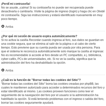
¡Perdí mi contraseña!
No se asuste, ¡calma! Si su contraseña no puede ser recuperada puede
desactivarla o cambiarla. Visite la página de ingreso (login) y haga clic en
Olvidé
mi contraseña
. Siga las instrucciones y estará identificado nuevamente en muy
poco tiempo.
Arriba
¿Por qué mi sesión de usuario expira automáticamente?
Si no activa la casilla
Recordar
cuando ingresa al foro, sus datos se guardan en
una cookie segura, que se elimina al salir de la página o al cabo de cierto
tiempo. Esto previene que su cuenta pueda ser usada por otra persona. Para
que el sistema le reconozca automáticamente solo marque la casilla al ingresar.
No es recomendable si accede al foro desde un PC compartido, e.j. biblioteca,
cyber-cafés, PCs de universidades, etc. Si no ve la casilla, significa que la
administración del foro ha deshabilitado la opción.
Arriba
¿Cuál es la función de "Borrar todas las cookies del Sitio"?
"Borrar todas las cookies del Sitio" borra las cookies creadas por phpBB, las
cuales le mantienen autorizado para acceder a determinados recursos del foro y
estar identificado al mismo. Las cookies proveen funciones como leer el
seguimiento de la navegación del foro por el usuario si la administración ha
habilitado la opción. Si está teniendo problemas con el ingreso o salida del foro,
borrar las cookies seguramente ayudará.