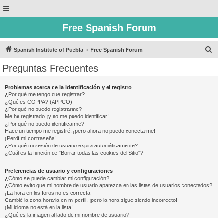
Free Spanish Forum
B
Spanish Institute of Puebla
Free Spanish Forum
u
Preguntas Frecuentes
s
c
Problemas acerca de la identificación y el registro
¿Por qué me tengo que registrar?
a
¿Qué es COPPA? (APPCO)
r
¿Por qué no puedo registrarme?
Me he registrado ¡y no me puedo identificar!
¿Por qué no puedo identificarme?
Hace un tiempo me registré, ¡pero ahora no puedo conectarme!
¡Perdí mi contraseña!
¿Por qué mi sesión de usuario expira automáticamente?
¿Cuál es la función de "Borrar todas las cookies del Sitio"?
Preferencias de usuario y configuraciones
¿Cómo se puede cambiar mi configuración?
¿Cómo evito que mi nombre de usuario aparezca en las listas de usuarios conectados?
¡La hora en los foros no es correcta!
Cambié la zona horaria en mi perfil, ¡pero la hora sigue siendo incorrecto!
¡Mi idioma no está en la lista!
¿Qué es la imagen al lado de mi nombre de usuario?