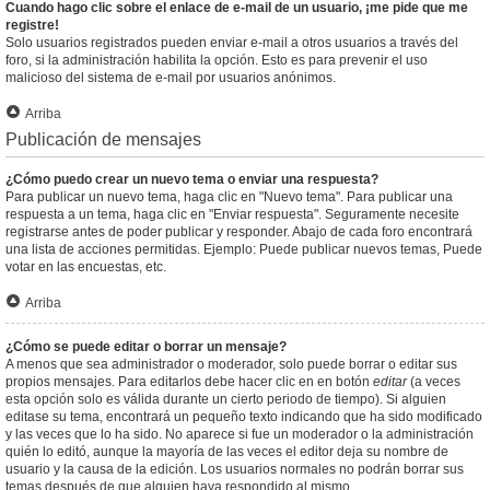
Cuando hago clic sobre el enlace de e-mail de un usuario, ¡me pide que me
registre!
Solo usuarios registrados pueden enviar e-mail a otros usuarios a través del
foro, si la administración habilita la opción. Esto es para prevenir el uso
malicioso del sistema de e-mail por usuarios anónimos.
Arriba
Publicación de mensajes
¿Cómo puedo crear un nuevo tema o enviar una respuesta?
Para publicar un nuevo tema, haga clic en "Nuevo tema". Para publicar una
respuesta a un tema, haga clic en "Enviar respuesta". Seguramente necesite
registrarse antes de poder publicar y responder. Abajo de cada foro encontrará
una lista de acciones permitidas. Ejemplo: Puede publicar nuevos temas, Puede
votar en las encuestas, etc.
Arriba
¿Cómo se puede editar o borrar un mensaje?
A menos que sea administrador o moderador, solo puede borrar o editar sus
propios mensajes. Para editarlos debe hacer clic en en botón
editar
(a veces
esta opción solo es válida durante un cierto periodo de tiempo). Si alguien
editase su tema, encontrará un pequeño texto indicando que ha sido modificado
y las veces que lo ha sido. No aparece si fue un moderador o la administración
quién lo editó, aunque la mayoría de las veces el editor deja su nombre de
usuario y la causa de la edición. Los usuarios normales no podrán borrar sus
temas después de que alguien haya respondido al mismo.