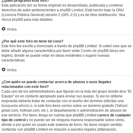
¿Quién programó este foro?
Esta aplicación (en su forma original) es desarrollada, publicada y contiene
derechos de autor pertenecientes a
phpBB Limited
. Está hecho bajo la GNU
(Licencia Pública General) versión 2 (GPL-2.0) y es de libre distribución. Vea
About phpBB
para más detalles.
Arriba
¿Por qué este foro no tiene tal cosa?
Este foro fue escrito y licenciado a través de phpBB Limited. Si usted cree que se
debe añadir alguna característica por favor visite
Centro de phpBB Ideas
(en
Inglés), donde se puede votar en ideas existentes o sugerir nuevas
características.
Arriba
¿Con quién se puede contactar acerca de abusos o usos ilegales
relacionados con este foro?
Cada uno de los administradores que figuran en la lista del grupo donde dice "El
Equipo" es un contacto apropiado para enviar sus quejas. Si así no obtiene
respuesta debería tratar de contactar con el dueño del dominio (efectúe una
búsqueda whois
) o, si este foro tiene correo sobre un dominio gratuito (Yahoo!,
gmail.com, hotmail.com, etc.), al departamento o administración de abusos de
ese servicio. Por favor, tenga en cuenta que phpBB Limited
carece de cualquier
tipo de control
y no puede ser de ninguna manera responsable sobre cómo,
dónde o por quién es usado este sistema de foros. No tiene ningún sentido
contactar con phpBB Limited en relación a asuntos legales (difamación,