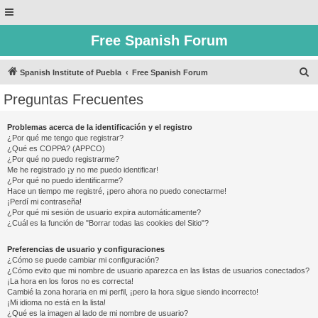
Free Spanish Forum
B
Spanish Institute of Puebla
Free Spanish Forum
u
Preguntas Frecuentes
s
c
Problemas acerca de la identificación y el registro
¿Por qué me tengo que registrar?
a
¿Qué es COPPA? (APPCO)
r
¿Por qué no puedo registrarme?
Me he registrado ¡y no me puedo identificar!
¿Por qué no puedo identificarme?
Hace un tiempo me registré, ¡pero ahora no puedo conectarme!
¡Perdí mi contraseña!
¿Por qué mi sesión de usuario expira automáticamente?
¿Cuál es la función de "Borrar todas las cookies del Sitio"?
Preferencias de usuario y configuraciones
¿Cómo se puede cambiar mi configuración?
¿Cómo evito que mi nombre de usuario aparezca en las listas de usuarios conectados?
¡La hora en los foros no es correcta!
Cambié la zona horaria en mi perfil, ¡pero la hora sigue siendo incorrecto!
¡Mi idioma no está en la lista!
¿Qué es la imagen al lado de mi nombre de usuario?