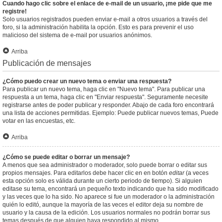
Cuando hago clic sobre el enlace de e-mail de un usuario, ¡me pide que me
registre!
Solo usuarios registrados pueden enviar e-mail a otros usuarios a través del
foro, si la administración habilita la opción. Esto es para prevenir el uso
malicioso del sistema de e-mail por usuarios anónimos.
Arriba
Publicación de mensajes
¿Cómo puedo crear un nuevo tema o enviar una respuesta?
Para publicar un nuevo tema, haga clic en "Nuevo tema". Para publicar una
respuesta a un tema, haga clic en "Enviar respuesta". Seguramente necesite
registrarse antes de poder publicar y responder. Abajo de cada foro encontrará
una lista de acciones permitidas. Ejemplo: Puede publicar nuevos temas, Puede
votar en las encuestas, etc.
Arriba
¿Cómo se puede editar o borrar un mensaje?
A menos que sea administrador o moderador, solo puede borrar o editar sus
propios mensajes. Para editarlos debe hacer clic en en botón
editar
(a veces
esta opción solo es válida durante un cierto periodo de tiempo). Si alguien
editase su tema, encontrará un pequeño texto indicando que ha sido modificado
y las veces que lo ha sido. No aparece si fue un moderador o la administración
quién lo editó, aunque la mayoría de las veces el editor deja su nombre de
usuario y la causa de la edición. Los usuarios normales no podrán borrar sus
temas después de que alguien haya respondido al mismo.