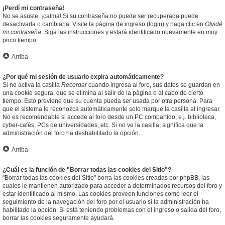
¡Perdí mi contraseña!
No se asuste, ¡calma! Si su contraseña no puede ser recuperada puede
desactivarla o cambiarla. Visite la página de ingreso (login) y haga clic en
Olvidé
mi contraseña
. Siga las instrucciones y estará identificado nuevamente en muy
poco tiempo.
Arriba
¿Por qué mi sesión de usuario expira automáticamente?
Si no activa la casilla
Recordar
cuando ingresa al foro, sus datos se guardan en
una cookie segura, que se elimina al salir de la página o al cabo de cierto
tiempo. Esto previene que su cuenta pueda ser usada por otra persona. Para
que el sistema le reconozca automáticamente solo marque la casilla al ingresar.
No es recomendable si accede al foro desde un PC compartido, e.j. biblioteca,
cyber-cafés, PCs de universidades, etc. Si no ve la casilla, significa que la
administración del foro ha deshabilitado la opción.
Arriba
¿Cuál es la función de "Borrar todas las cookies del Sitio"?
"Borrar todas las cookies del Sitio" borra las cookies creadas por phpBB, las
cuales le mantienen autorizado para acceder a determinados recursos del foro y
estar identificado al mismo. Las cookies proveen funciones como leer el
seguimiento de la navegación del foro por el usuario si la administración ha
habilitado la opción. Si está teniendo problemas con el ingreso o salida del foro,
borrar las cookies seguramente ayudará.