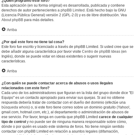
¿Quién programó este foro?
Esta aplicación (en su forma original) es desarrollada, publicada y contiene
derechos de autor pertenecientes a
phpBB Limited
. Está hecho bajo la GNU
(Licencia Pública General) versión 2 (GPL-2.0) y es de libre distribución. Vea
About phpBB
para más detalles.
Arriba
¿Por qué este foro no tiene tal cosa?
Este foro fue escrito y licenciado a través de phpBB Limited. Si usted cree que se
debe añadir alguna característica por favor visite
Centro de phpBB Ideas
(en
Inglés), donde se puede votar en ideas existentes o sugerir nuevas
características.
Arriba
¿Con quién se puede contactar acerca de abusos o usos ilegales
relacionados con este foro?
Cada uno de los administradores que figuran en la lista del grupo donde dice "El
Equipo" es un contacto apropiado para enviar sus quejas. Si así no obtiene
respuesta debería tratar de contactar con el dueño del dominio (efectúe una
búsqueda whois
) o, si este foro tiene correo sobre un dominio gratuito (Yahoo!,
gmail.com, hotmail.com, etc.), al departamento o administración de abusos de
ese servicio. Por favor, tenga en cuenta que phpBB Limited
carece de cualquier
tipo de control
y no puede ser de ninguna manera responsable sobre cómo,
dónde o por quién es usado este sistema de foros. No tiene ningún sentido
contactar con phpBB Limited en relación a asuntos legales (difamación,