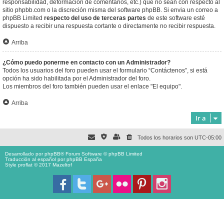
responsabilidad, deformación de comentarios, etc.) que no sean con respecto al
sitio phpbb.com o la discreción misma del software phpBB. Si envia un correo a
phpBB Limited
respecto del uso de terceras partes
de este software esté
dispuesto a recibir una respuesta cortante o directamente no recibir respuesta.
Arriba
¿Cómo puedo ponerme en contacto con un Administrador?
Todos los usuarios del foro pueden usar el formulario “Contáctenos”, si está
opción ha sido habilitada por el Administrador del foro.
Los miembros del foro también pueden usar el enlace "El equipo".
Arriba
Ir a
Todos los horarios son
UTC-05:00
Desarrollado por
phpBB
® Forum Software © phpBB Limited
Traducción al español por
phpBB España
Style proflat © 2017
Mazeltof